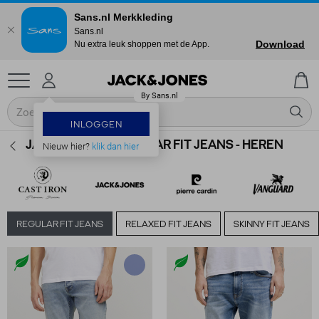
Sans.nl Merkkleding
Sans.nl
Download
Nu extra leuk shoppen met de App.
INLOGGEN
JACK & JONES REGULAR FIT JEANS - HEREN
Nieuw hier?
klik dan hier
REGULAR FIT JEANS
RELAXED FIT JEANS
SKINNY FIT JEANS