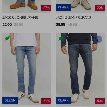
CLARK
-27%
-20%
JACK & JONES JEANS
JACK & JONES JEANS
22,00
29,99
39,95
49,99
GLENN
CLARK
-50%
-50%