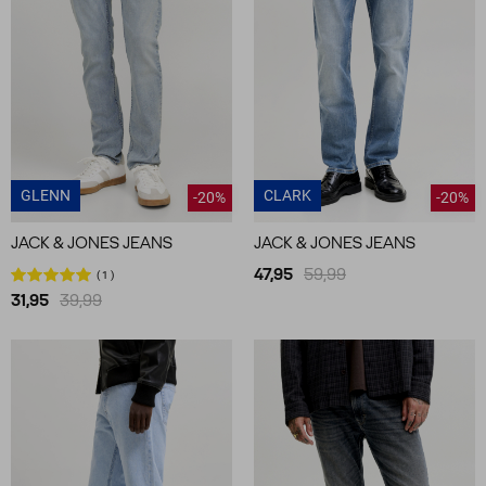
GLENN
CLARK
-20%
-20%
JACK & JONES JEANS
JACK & JONES JEANS
47,95
59,99
1
31,95
39,99