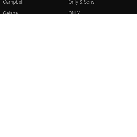
Campbell
Only & Sons
Geisha
ONLY
Lofty Manner
Zoso
Ydence
Vero Moda
Refined Department
Garcia
Sisters Point
Red Button
JDY
Fluresk
Harper & Yve
Object
Meld je aan voor onze nieuwsbrief
Meld je aan voor onze nieuwsbrief en profiteer als eerste van
acties!
AANMELDEN