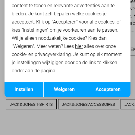
Basics zijn tijdloze kledingstukken die een
Jack & Jones
content te tonen en relevante advertenties aan te
belangrijke rol spelen binnen een veelzijdige
toonaangeve
bieden. Je kunt zelf bepalen welke cookies je
garderobe. Ze zijn eenvoudig te combineren,
herenmode. H
accepteert. Klik op "Accepteren" voor alle cookies, of
onafhankelijk van...
van modegroe
kies "Instellingen" om je voorkeuren aan te passen.
denimlabel...
Wil je alleen noodzakelijke cookies? Kies dan
ONTDEK NU
"Weigeren". Meer weten? Lees
hier
alles over onze
ONTDEK
cookie- en privacyverklaring. Je kunt op elk moment
je instellingen wijzigigen door op de link te klikken
onder aan de pagina.
Opslaan
Terug
Instellen
Weigeren
Accepteren
HEB JE DIT AL EENS BEKEKEN?
JACK & JONES T-SHIRTS
JACK & JONES ACCESSOIRES
JACK