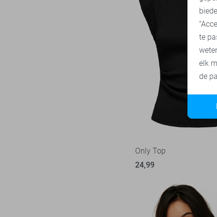
biede
"Acce
te pa
wete
elk m
de pa
Only Top
24,99