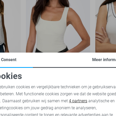
Consent
Meer inform
-30%
-20%
Only Top
Vero Moda
okies
10,00
19,
oodzakelijke cookies
Personalisatie cookies
5
15,95
19,99
ebruiken cookies en vergelijkbare technieken om je gebruikserva
rbeteren. Met functionele cookies zorgen we dat de website goe
nalytische cookies
Marketing cookies
t. Daarnaast gebruiken wij samen met
4 partners
analytische en
etingcookies om jouw gedrag anoniem te analyseren,
sonaliseerde content te tonen en relevante advertenties aan te