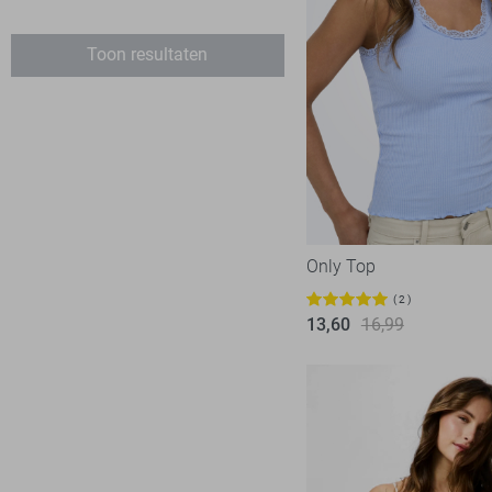
Loungewear
Toon resultaten
Accessoires
Schoenen
Sportkleding
Overige
Only Top
2
13,60
16,99