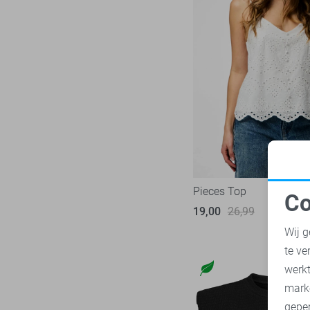
Pieces Top
Co
19,00
26,99
N
Wij g
te ve
A
werk
mark
geper