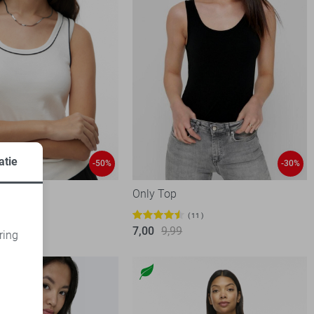
atie
-50%
-30%
 Top
Only Top
99
11
7,00
9,99
ring
d