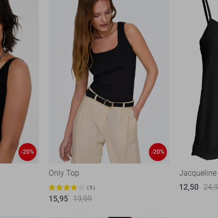
-20%
-20%
Only Top
Jacqueline
12,50
24,
5
15,95
19,99