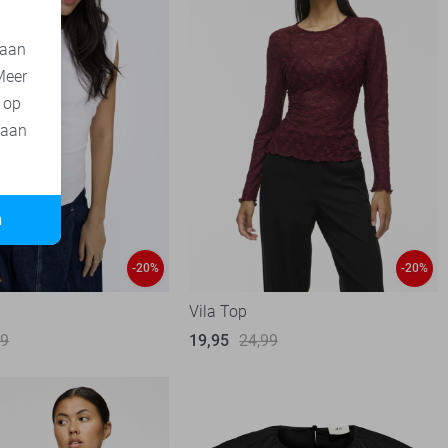
 aan
Meer
t op
 aan
n
-20%
-20%
Vila Top
99
19,95
24,99