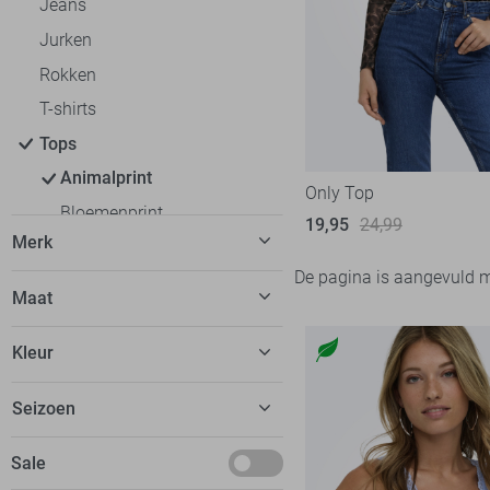
Jeans
Jurken
Rokken
T-shirts
Tops
Animalprint
Only Top
Bloemenprint
19,95
24,99
Merk
Kanten tops
De pagina is aangevuld 
Spaghetti tops
Only
60
Maat
Streepjesprint
XS
Truien
Kleur
S
Vesten
Bruin
Seizoen
M
Blazers
L
Jassen
Basics
Sale
XL
Ondergoed