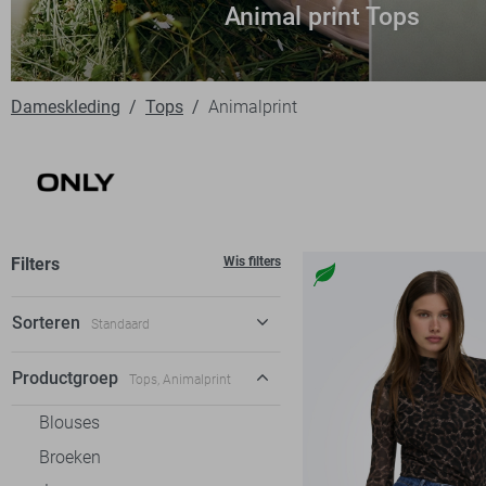
Animal print Tops
Dameskleding
Tops
Animalprint
Filters
Wis filters
Sorteren
Standaard
Standaard
Productgroep
Tops, Animalprint
€ laag-hoog
Blouses
€ hoog-laag
Broeken