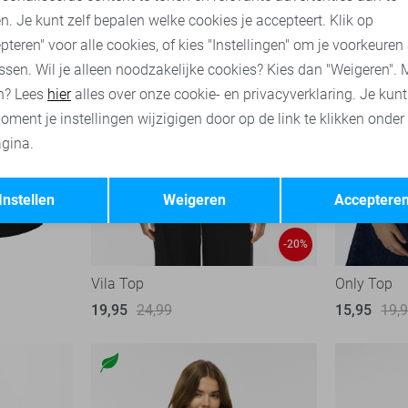
n. Je kunt zelf bepalen welke cookies je accepteert. Klik op
pteren" voor alle cookies, of kies "Instellingen" om je voorkeuren
ssen. Wil je alleen noodzakelijke cookies? Kies dan "Weigeren". 
n? Lees
hier
alles over onze cookie- en privacyverklaring. Je kun
oment je instellingen wijzigigen door op de link te klikken onder
gina.
Opslaan
Terug
Instellen
Weigeren
Acceptere
-20%
Vila Top
Only Top
19,95
24,99
15,95
19,