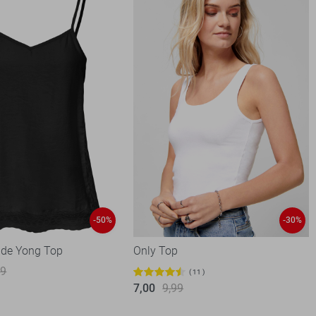
-50%
-30%
 de Yong Top
Only Top
99
11
7,00
9,99