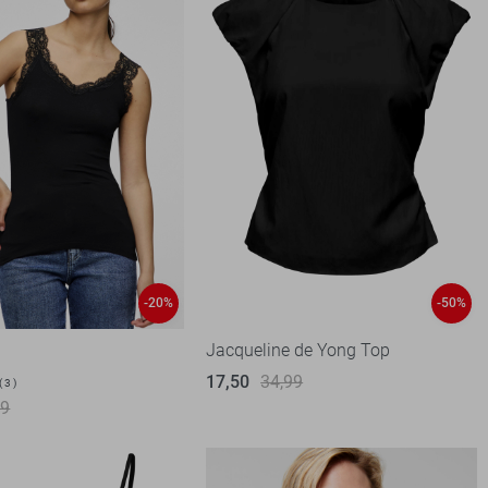
-20%
-50%
Jacqueline de Yong Top
17,50
34,99
3
99