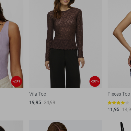
-20%
-20%
Vila Top
Pieces Top
19,95
24,99
11,95
14,