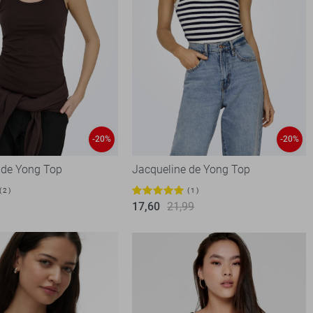
-20%
-20%
 de Yong Top
Jacqueline de Yong Top
2
1
17,60
21,99