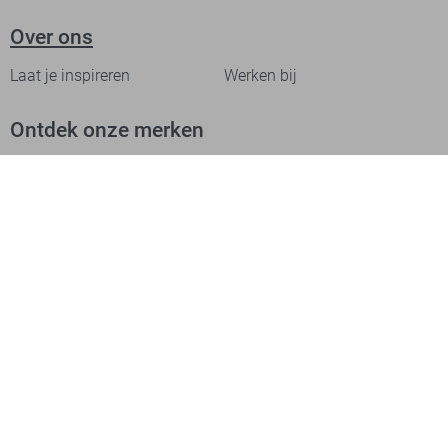
Over ons
Laat je inspireren
Werken bij
Ontdek onze merken
PME legend
Gabbiano
Cast Iron
NZA
Petrol Industries
Jack & Jones
Cars
Vanguard
Tommy Jeans
Ballin
Campbell
Only & Sons
Geisha
ONLY
Lofty Manner
Zoso