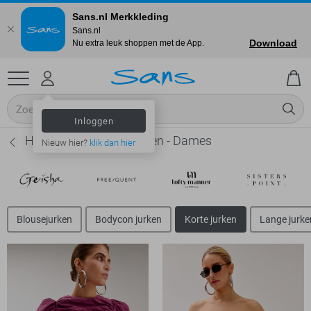
Sans.nl Merkkleding
Sans.nl
Download
Nu extra leuk shoppen met de App.
Inloggen
Harper & Yve Korte jurken - Dames
Nieuw hier?
klik dan hier
Blousejurken
Bodycon jurken
Korte jurken
Lange jurke