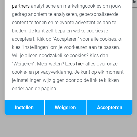
Harper & Yve broeken
Harper & Yve t-shirts
Jacqueline de
partners
analytische en marketingcookies om jouw
Marketing cookies
gedrag anoniem te analyseren, gepersonaliseerde
content te tonen en relevante advertenties aan te
bieden. Je kunt zelf bepalen welke cookies je
accepteert. Klik op "Accepteren" voor alle cookies, of
kies "Instellingen" om je voorkeuren aan te passen.
Wil je alleen noodzakelijke cookies? Kies dan
"Weigeren". Meer weten? Lees
hier
alles over onze
cookie- en privacyverklaring. Je kunt op elk moment
je instellingen wijzigigen door op de link te klikken
onder aan de pagina.
Opslaan
Terug
Instellen
Weigeren
Accepteren