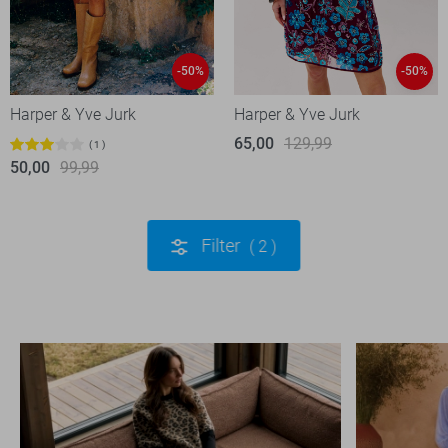
-50%
-50%
Harper & Yve Jurk
Harper & Yve Jurk
65,00
129,99
1
50,00
99,99
Filter
2