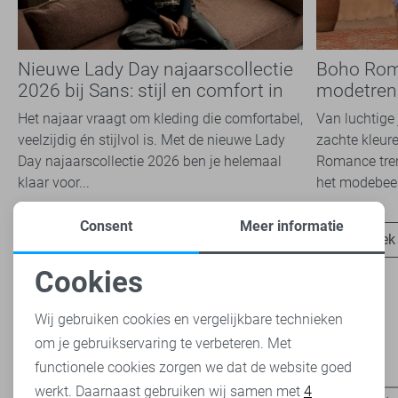
Nieuwe Lady Day najaarscollectie
Boho Rom
2026 bij Sans: stijl en comfort in
modetrend
travelkwaliteit
overal zie
Het najaar vraagt om kleding die comfortabel,
Van luchtige 
veelzijdig én stijlvol is. Met de nieuwe Lady
zachte kleure
Day najaarscollectie 2026 ben je helemaal
Romance tren
klaar voor...
het modebeel
Consent
Meer informatie
Ontdek nu
Ontdek
Cookies
Noodzakelijke cookies
Wij gebruiken cookies en vergelijkbare technieken
om je gebruikservaring te verbeteren. Met
Personalisatie cookies
Heb je dit al eens bekeken?
functionele cookies zorgen we dat de website goed
werkt. Daarnaast gebruiken wij samen met
4
Analytische cookies