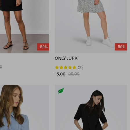
-50%
-50%
ONLY JURK
99
3
15,00
29,99