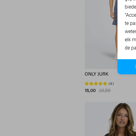
biede
"Acce
te pa
wete
elk m
de pa
ONLY JURK
3
15,00
29,99