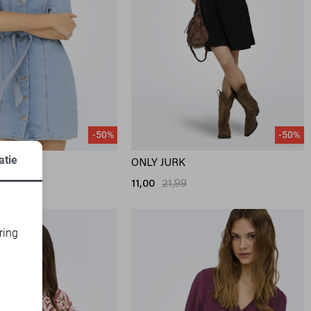
-50%
-50%
atie
ONLY JURK
99
11,00
21,99
ring
d