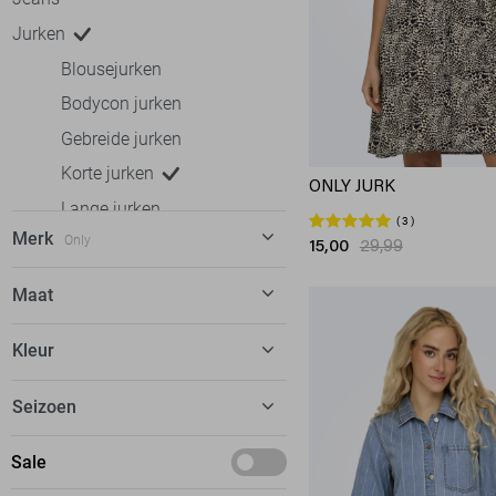
Jurken
Blousejurken
Bodycon jurken
Gebreide jurken
Korte jurken
ONLY JURK
Lange jurken
3
Merk
Only
Lange mouw jurken
15,00
29,99
Linnen jurken
Calvin Klein
3
Maat
Midi jurken
EsQualo
3
34
Overslag jurken
Kleur
Fluresk
4
36
Spijkerjurken
FOS Amsterdam
8
Beige
Seizoen
38
Zomerjurken
Freequent
7
Blauw
XS
Rokken
Deals
Sale
Garcia
8
Bordeaux
S
T-shirts
Februari