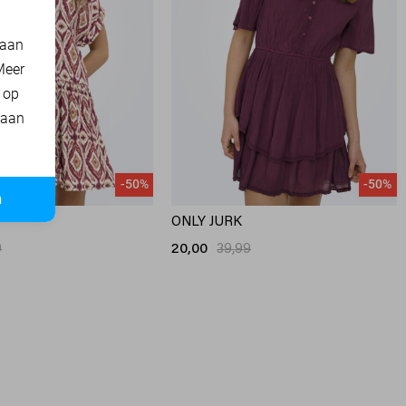
 aan
Meer
t op
 aan
-50%
-50%
n
ONLY JURK
9
20,00
39,99