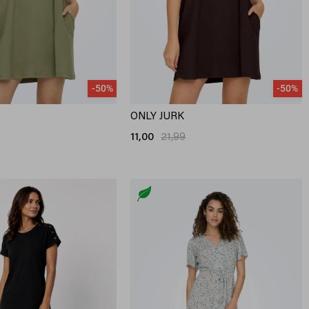
-50%
-50%
ONLY JURK
9
11,00
21,99