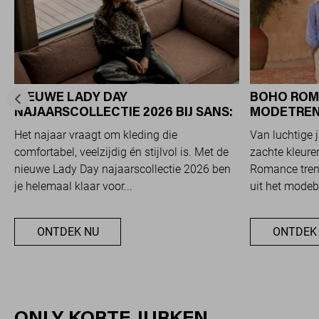
NIEUWE LADY DAY
BOHO ROM
NAJAARSCOLLECTIE 2026 BIJ SANS:
MODETREND
STIJL EN COMFORT IN
OVERAL ZI
Het najaar vraagt om kleding die
Van luchtige 
TRAVELKWALITEIT
comfortabel, veelzijdig én stijlvol is. Met de
zachte kleuren
nieuwe Lady Day najaarscollectie 2026 ben
Romance trend
je helemaal klaar voor...
uit het modeb
ONTDEK NU
ONTDEK