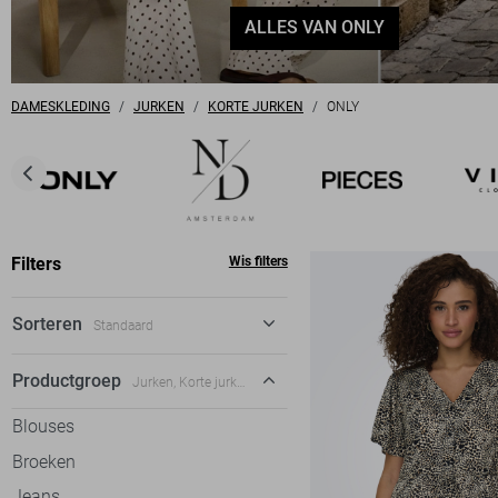
ALLES VAN ONLY
DAMESKLEDING
JURKEN
KORTE JURKEN
ONLY
Filters
Wis filters
Sorteren
Standaard
Standaard
Productgroep
Jurken, Korte jurken
€ laag-hoog
Blouses
€ hoog-laag
Broeken
Jeans