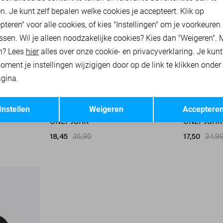
n. Je kunt zelf bepalen welke cookies je accepteert. Klik op
pteren" voor alle cookies, of kies "Instellingen" om je voorkeuren
ssen. Wil je alleen noodzakelijke cookies? Kies dan "Weigeren". 
n? Lees
hier
alles over onze cookie- en privacyverklaring. Je kun
oment je instellingen wijzigigen door op de link te klikken onder
gina.
Opslaan
Terug
-50%
-50%
Instellen
Weigeren
Acceptere
ONLY JURK
ONLY JURK
18,45
36,90
17,50
34,9