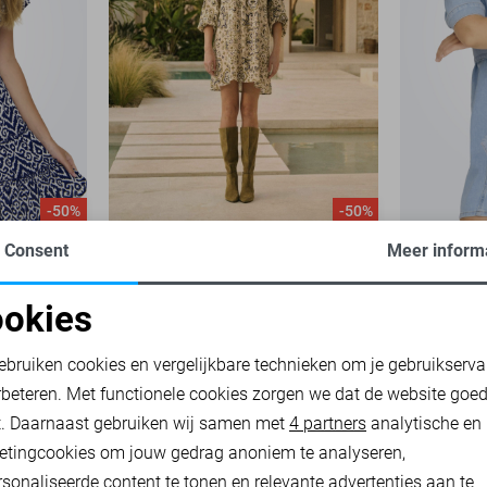
-50%
-50%
Consent
Meer inform
ONLY JURK
ONLY JURK
18,50
36,99
25,00
49,
okies
oodzakelijke cookies
Personalisatie cookies
ebruiken cookies en vergelijkbare technieken om je gebruikserva
rbeteren. Met functionele cookies zorgen we dat de website goe
nalytische cookies
Marketing cookies
t. Daarnaast gebruiken wij samen met
4 partners
analytische en
etingcookies om jouw gedrag anoniem te analyseren,
sonaliseerde content te tonen en relevante advertenties aan te