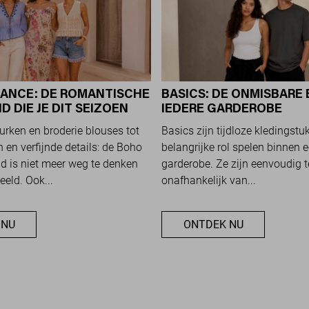
ANCE: DE ROMANTISCHE
BASICS: DE ONMISBARE 
 DIE JE DIT SEIZOEN
IEDERE GARDEROBE
ET
jurken en broderie blouses tot
Basics zijn tijdloze kledingstu
 en verfijnde details: de Boho
belangrijke rol spelen binnen e
 is niet meer weg te denken
garderobe. Ze zijn eenvoudig 
eeld. Ook...
onafhankelijk van...
 NU
ONTDEK NU