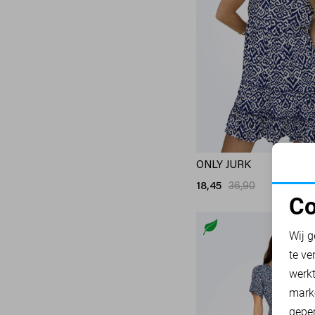
Zoso
9
Zusss
4
ONLY JURK
18,45
36,90
Co
N
Wij g
te ve
A
werk
mark
geper