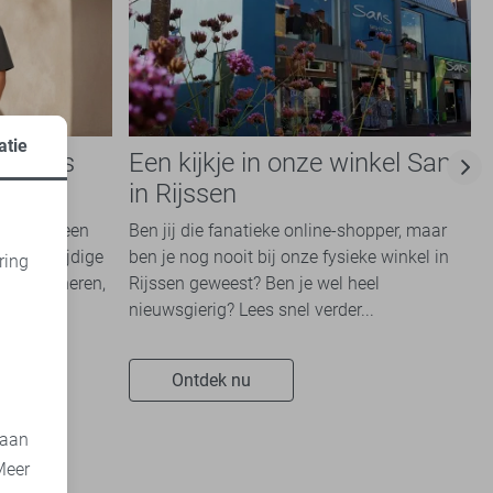
atie
e basis
Een kijkje in onze winkel Sans
e
in Rijssen
kken die een
Ben jij die fanatieke online-shopper, maar
en veelzijdige
ben je nog nooit bij onze fysieke winkel in
ring
te combineren,
Rijssen geweest? Ben je wel heel
d
nieuwsgierig? Lees snel verder...
Ontdek nu
 aan
Meer