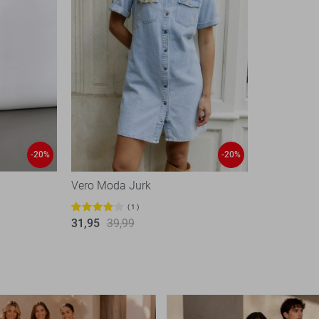
-20%
-20%
Vero Moda Jurk
1
31,95
39,99