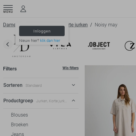
MENU
Dameskleding
Jurken
Korte jurken
Noisy may
Inloggen
Nieuw hier?
klik dan hier
Filters
Wis filters
Sorteren
Standaard
Standaard
Productgroep
Jurken, Korte jurken
€ laag-hoog
Blouses
€ hoog-laag
Broeken
Jeans