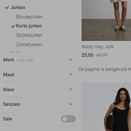
Jurken
Blousejurken
Korte jurken
Spijkerjurken
Zomerjurken
Noisy may Jurk
Rokken
25,00
49,99
Merk
Noisy may
T-shirts
De pagina is aangevuld 
Tops
Calvin Klein
3
Maat
Truien
EsQualo
4
M
Kleur
Vesten
Fluresk
4
L
Blazers
FOS Amsterdam
6
Beige
Seizoen
Jassen
Freequent
7
April
Sale
Garcia
9
Geisha
28