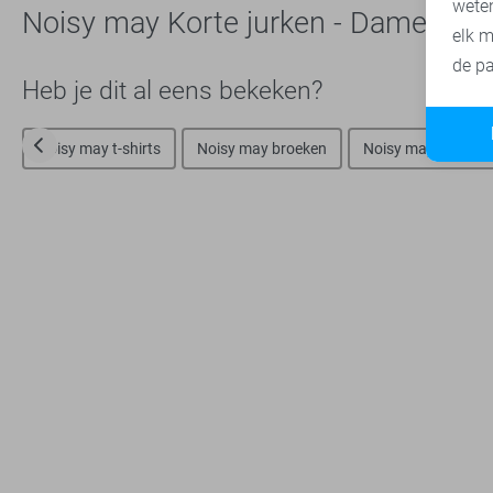
wete
Noisy may Korte jurken - Dames
elk m
de pa
Heb je dit al eens bekeken?
Noisy may t-shirts
Noisy may broeken
Noisy may korte b