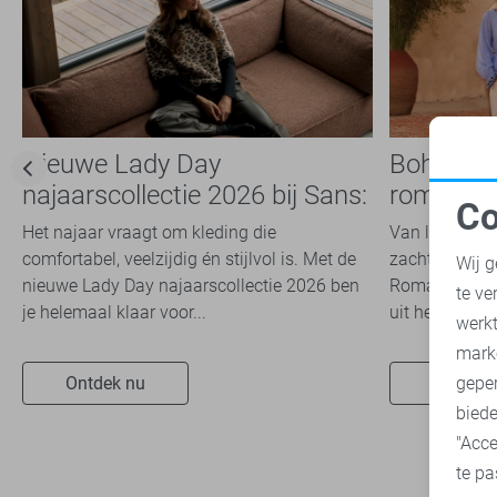
Nieuwe Lady Day
Boho Ro
najaarscollectie 2026 bij Sans:
romantis
Co
stijl en comfort in
dit seizoe
Het najaar vraagt om kleding die
Van luchtige 
N
travelkwaliteit
comfortabel, veelzijdig én stijlvol is. Met de
zachte kleuren
Wij g
nieuwe Lady Day najaarscollectie 2026 ben
Romance trend
te ve
je helemaal klaar voor...
uit het modeb
A
werk
mark
Ontdek nu
Ontdek 
geper
biede
"Acce
te pa