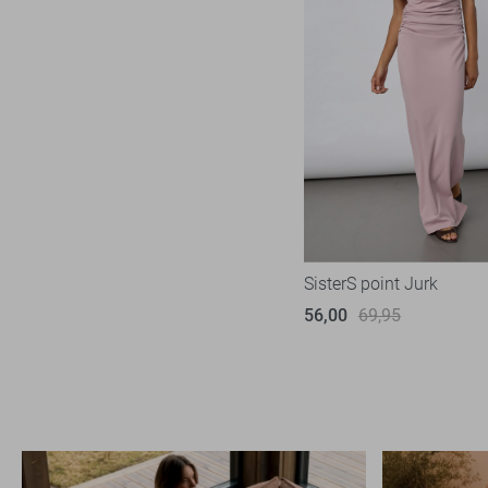
Zoso
10
Zusss
4
SisterS point Jurk
56,00
69,95