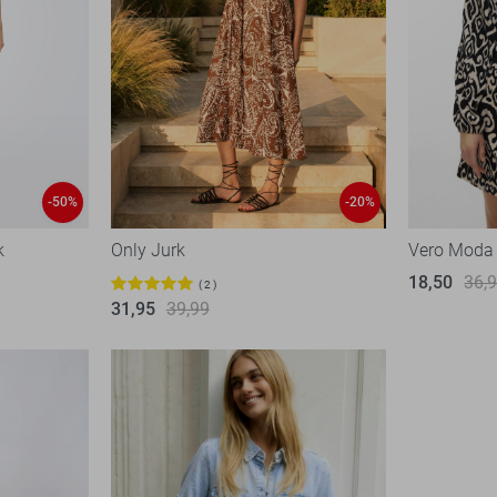
-50%
-20%
k
Only Jurk
Vero Moda
18,50
36,
2
31,95
39,99