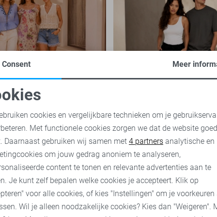
Consent
Meer inform
mance: de
Basics: de onmisbar
che modetrend die je
van iedere garderob
okies
n overal ziet
jurken en broderie blouses tot
Basics zijn tijdloze kledingstu
oodzakelijke cookies
Personalisatie cookies
 en verfijnde details: de Boho
belangrijke rol spelen binnen e
ebruiken cookies en vergelijkbare technieken om je gebruikserva
 is niet meer weg te denken
garderobe. Ze zijn eenvoudig 
rbeteren. Met functionele cookies zorgen we dat de website goe
eeld. Ook...
onafhankelijk van...
nalytische cookies
Marketing cookies
t. Daarnaast gebruiken wij samen met
4 partners
analytische en
etingcookies om jouw gedrag anoniem te analyseren,
nu
Ontdek nu
sonaliseerde content te tonen en relevante advertenties aan te
n. Je kunt zelf bepalen welke cookies je accepteert. Klik op
pteren" voor alle cookies, of kies "Instellingen" om je voorkeuren
ssen. Wil je alleen noodzakelijke cookies? Kies dan "Weigeren". 