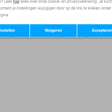
n? Lees
hier
alles over onze cookie- en privacyverklaring. Je kun
oment je instellingen wijzigigen door op de link te klikken onder
gina.
Opslaan
Terug
Instellen
Weigeren
Acceptere
roeken
Jacqueline de Yong jurken
Only jurken
Vero Moda ju