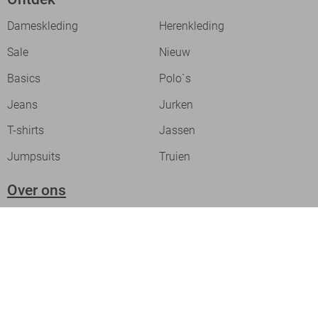
Dameskleding
Herenkleding
Sale
Nieuw
Basics
Polo`s
Jeans
Jurken
T-shirts
Jassen
Jumpsuits
Truien
Over ons
Laat je inspireren
Werken bij
Ontdek onze merken
PME legend
Gabbiano
Cast Iron
NZA