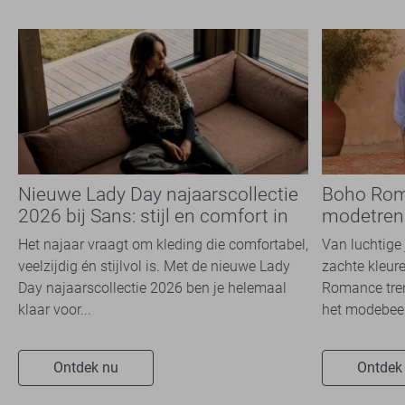
Nieuwe Lady Day najaarscollectie
Boho Rom
2026 bij Sans: stijl en comfort in
modetrend
travelkwaliteit
overal zie
Het najaar vraagt om kleding die comfortabel,
Van luchtige 
veelzijdig én stijlvol is. Met de nieuwe Lady
zachte kleure
Day najaarscollectie 2026 ben je helemaal
Romance tren
klaar voor...
het modebeel
Ontdek nu
Ontdek