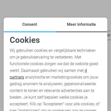
Consent
Meer informatie
Heb je dit al eens bekeken?
Harper & Yve broeken
Harper & Yve t-shirts
Jacqueline de
Cookies
Noodzakelijke cookies
Wij gebruiken cookies en vergelijkbare technieken
om je gebruikservaring te verbeteren. Met
Personalisatie cookies
functionele cookies zorgen we dat de website goed
werkt. Daarnaast gebruiken wij samen met
4
Analytische cookies
partners
analytische en marketingcookies om jouw
Marketing cookies
gedrag anoniem te analyseren, gepersonaliseerde
content te tonen en relevante advertenties aan te
bieden. Je kunt zelf bepalen welke cookies je
accepteert. Klik op "Accepteren" voor alle cookies, of
kies "Instellingen" om je voorkeuren aan te passen.