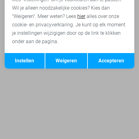
Wil je alleen noodzakelijke cookies? Kies dan
"Weigeren". Meer weten? Lees
hier
alles over onze
cookie- en privacyverklaring. Je kunt op elk moment
je instellingen wijzigigen door op de link te klikken
onder aan de pagina.
Opslaan
Terug
Instellen
Weigeren
Accepteren