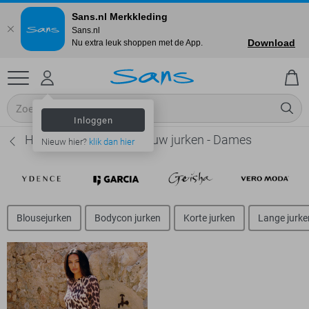
Sans.nl Merkkleding
Sans.nl
Download
Nu extra leuk shoppen met de App.
Inloggen
Harper & Yve Lange mouw jurken - Dames
Nieuw hier?
klik dan hier
Blousejurken
Bodycon jurken
Korte jurken
Lange jurke