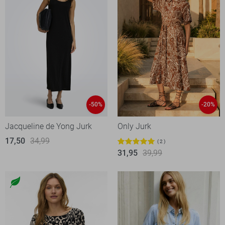
-50%
-20%
Jacqueline de Yong Jurk
Only Jurk
17,50
34,99
2
31,95
39,99