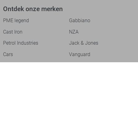
Ontdek onze merken
PME legend
Gabbiano
Cast Iron
NZA
Petrol Industries
Jack & Jones
Cars
Vanguard
Tommy Jeans
Ballin
Campbell
Only & Sons
Geisha
ONLY
Lofty Manner
Zoso
Ydence
Vero Moda
Refined Department
Garcia
Sisters Point
Red Button