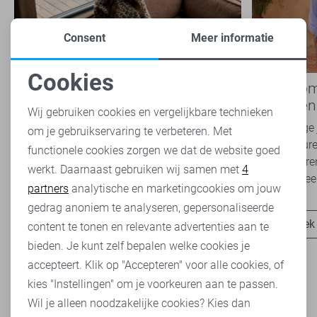
Consent
Meer informatie
Cookies
Nieuwe Lady Day najaarscollectie
Boho Rom
Noodzakelijke cookies
2026 bij Sans: stijl en comfort in
modetrend
Wij gebruiken cookies en vergelijkbare technieken
travelkwaliteit
overal zie
Het najaar vraagt om kleding die comfortabel,
Van luchtige 
om je gebruikservaring te verbeteren. Met
Personalisatie cookies
veelzijdig én stijlvol is. Met de nieuwe Lady
zachte kleure
functionele cookies zorgen we dat de website goed
Day najaarscollectie 2026 ben je helemaal
Romance tren
werkt. Daarnaast gebruiken wij samen met
4
Analytische cookies
klaar voor...
het modebeel
partners
analytische en marketingcookies om jouw
Marketing cookies
gedrag anoniem te analyseren, gepersonaliseerde
Ontdek nu
Ontdek
content te tonen en relevante advertenties aan te
bieden. Je kunt zelf bepalen welke cookies je
accepteert. Klik op "Accepteren" voor alle cookies, of
kies "Instellingen" om je voorkeuren aan te passen.
Wil je alleen noodzakelijke cookies? Kies dan