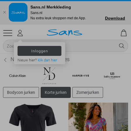
Sans.nl Merkkleding
Sans.nl
Download
Nu extra leuk shoppen met de App.
Inloggen
NED Korte jurken - Dames
Nieuw hier?
klik dan hier
Bodycon jurken
Korte jurken
Zomerjurken