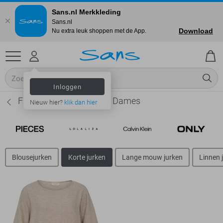
Sans.nl Merkkleding
Sans.nl
Download
Nu extra leuk shoppen met de App.
Inloggen
Freequent Korte jurken - Dames
Nieuw hier?
klik dan hier
Blousejurken
Korte jurken
Lange mouw jurken
Linnen 