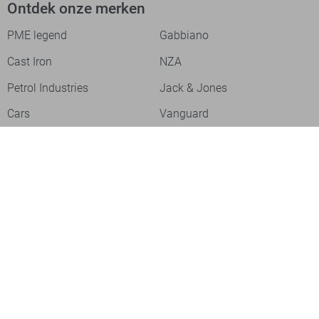
Ontdek onze merken
PME legend
Gabbiano
Cast Iron
NZA
Petrol Industries
Jack & Jones
Cars
Vanguard
Tommy Jeans
Ballin
Campbell
Only & Sons
Geisha
ONLY
Lofty Manner
Zoso
Ydence
Vero Moda
Refined Department
Garcia
Sisters Point
Red Button