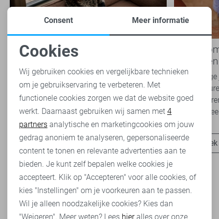
Consent
Meer informatie
Cookies
Nieuwe Lady Day najaarscollectie
Boho Rom
Noodzakelijke cookies
2026 bij Sans: stijl en comfort in
modetrend
travelkwaliteit
overal zie
Wij gebruiken cookies en vergelijkbare technieken
Het najaar vraagt om kleding die comfortabel,
Van luchtige 
om je gebruikservaring te verbeteren. Met
Personalisatie cookies
veelzijdig én stijlvol is. Met de nieuwe Lady
zachte kleure
functionele cookies zorgen we dat de website goed
Day najaarscollectie 2026 ben je helemaal
Romance tren
werkt. Daarnaast gebruiken wij samen met
4
Analytische cookies
klaar voor...
het modebeel
partners
analytische en marketingcookies om jouw
Marketing cookies
gedrag anoniem te analyseren, gepersonaliseerde
Ontdek nu
Ontdek
content te tonen en relevante advertenties aan te
bieden. Je kunt zelf bepalen welke cookies je
accepteert. Klik op "Accepteren" voor alle cookies, of
kies "Instellingen" om je voorkeuren aan te passen.
Wil je alleen noodzakelijke cookies? Kies dan
Heb je dit al eens bekeken?
"Weigeren". Meer weten? Lees
hier
alles over onze