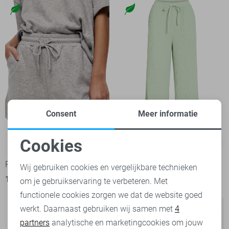
Consent
Meer informatie
Cookies
-20%
-50%
Noodzakelijke cookies
Pieces Korte broek
Vila Broek
Wij gebruiken cookies en vergelijkbare technieken
15,95
19,99
15,00
29,99
om je gebruikservaring te verbeteren. Met
Personalisatie cookies
functionele cookies zorgen we dat de website goed
werkt. Daarnaast gebruiken wij samen met
4
Analytische cookies
partners
analytische en marketingcookies om jouw