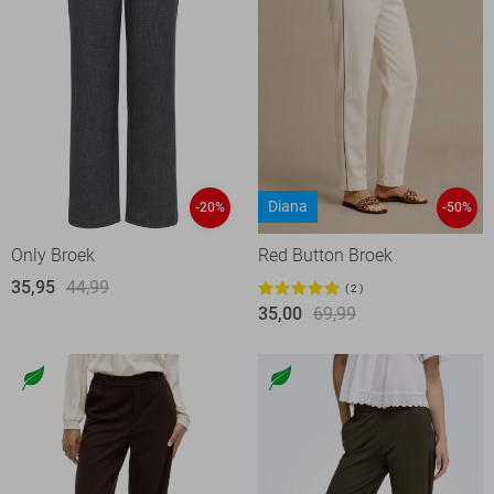
Diana
-20%
-50%
Only Broek
Red Button Broek
35,95
44,99
2
35,00
69,99