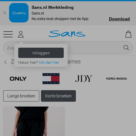
Sans.nl Merkkleding
Sans.nl
Download
Nu extra leuk shoppen met de App.
Inloggen
Zusss Korte broeken - Dames
Nieuw hier?
klik dan hier
Lange broeken
Korte broeken