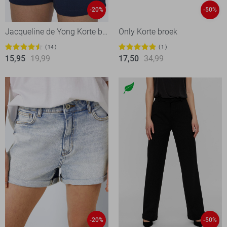
-20%
-50%
Jacqueline de Yong Korte broek
Only Korte broek
14
1
15,95
19,99
17,50
34,99
-20%
-50%