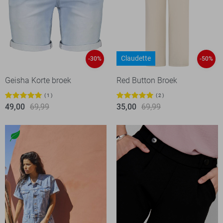
Claudette
-30%
-50%
Geisha Korte broek
Red Button Broek
1
2
49,00
69,99
35,00
69,99