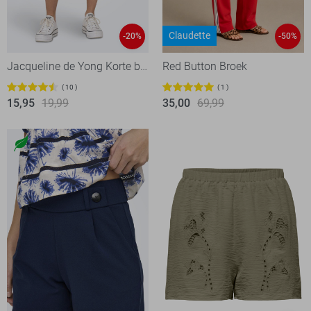
Claudette
-20%
-50%
Jacqueline de Yong Korte broek
Red Button Broek
10
1
15,95
19,99
35,00
69,99