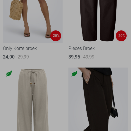
-20%
-20%
Only Korte broek
Pieces Broek
24,00
29,99
39,95
49,99