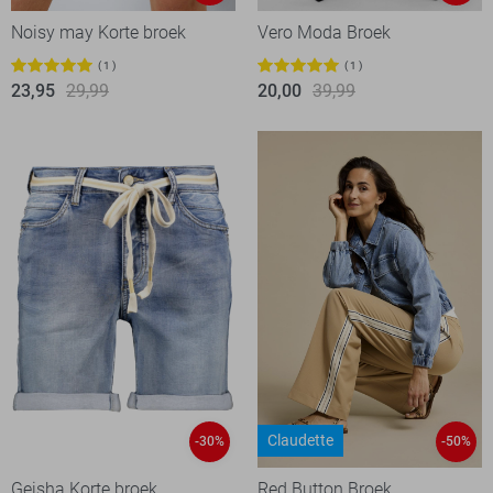
Noisy may Korte broek
Vero Moda Broek
1
1
23,95
29,99
20,00
39,99
Claudette
-30%
-50%
Geisha Korte broek
Red Button Broek