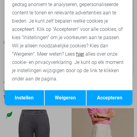
Marketing cookies
gedrag anoniem te analyseren, gepersonaliseerde
content te tonen en relevante advertenties aan te
bieden. Je kunt zelf bepalen welke cookies je
accepteert. Klik op "Accepteren" voor alle cookies, of
kies "Instellingen" om je voorkeuren aan te passen.
Wil je alleen noodzakelijke cookies? Kies dan
"Weigeren". Meer weten? Lees
hier
alles over onze
cookie- en privacyverklaring. Je kunt op elk moment
-20%
-20%
je instellingen wijzigigen door op de link te klikken
onder aan de pagina.
Jacqueline de Yong Korte broek
Object Broek
14
13
Opslaan
Terug
15,95
19,99
39,95
49,99
Instellen
Weigeren
Accepteren