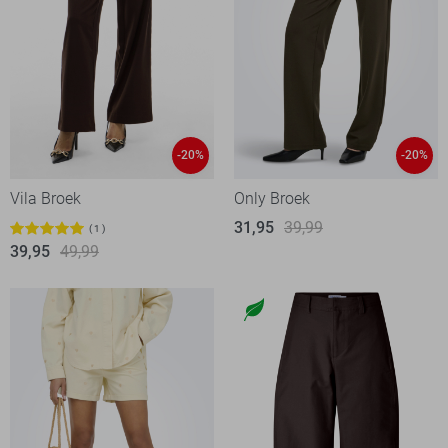
-20%
-20%
Vila Broek
Only Broek
31,95
39,99
1
39,95
49,99