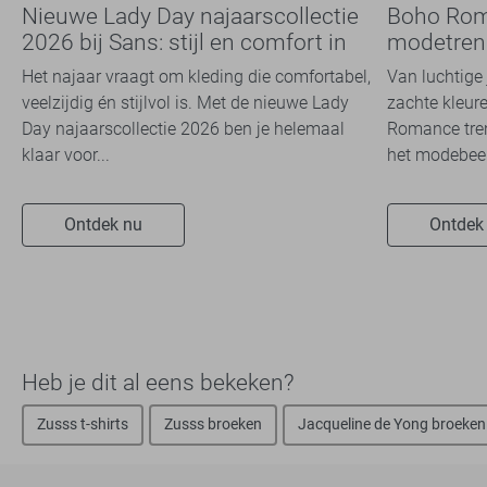
Nieuwe Lady Day najaarscollectie
Boho Rom
2026 bij Sans: stijl en comfort in
modetrend
travelkwaliteit
overal zie
Het najaar vraagt om kleding die comfortabel,
Van luchtige 
veelzijdig én stijlvol is. Met de nieuwe Lady
zachte kleure
Day najaarscollectie 2026 ben je helemaal
Romance tren
klaar voor...
het modebeel
Ontdek nu
Ontdek
Heb je dit al eens bekeken?
Zusss t-shirts
Zusss broeken
Jacqueline de Yong broeken