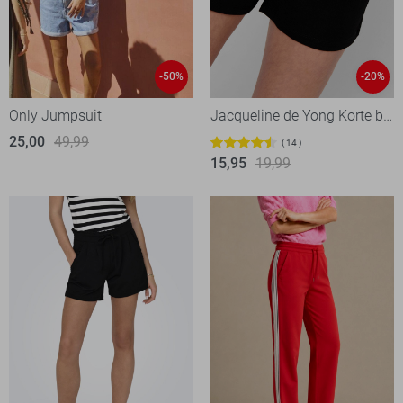
-50%
-20%
Only Jumpsuit
Jacqueline de Yong Korte broek
25,00
49,99
14
15,95
19,99