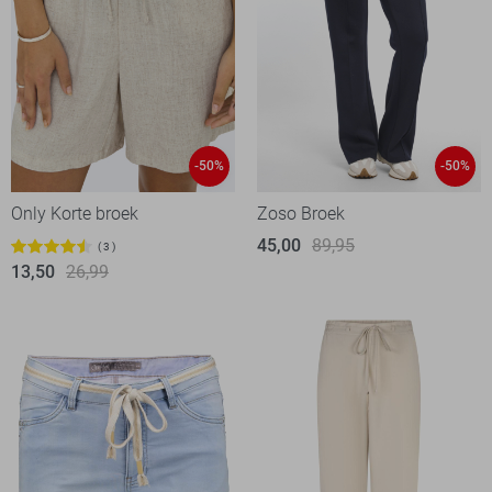
-50%
-50%
Only Korte broek
Zoso Broek
45,00
89,95
3
13,50
26,99