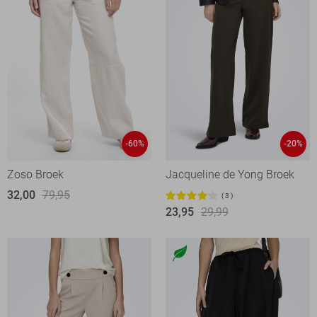
-60%
-20%
Zoso Broek
Jacqueline de Yong Broek
32,00
79,95
3
23,95
29,99