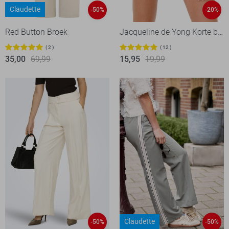
Claudette
-50%
-20%
Red Button Broek
Jacqueline de Yong Korte broek
2
12
35,00
69,99
15,95
19,99
Claudette
-50%
-50%