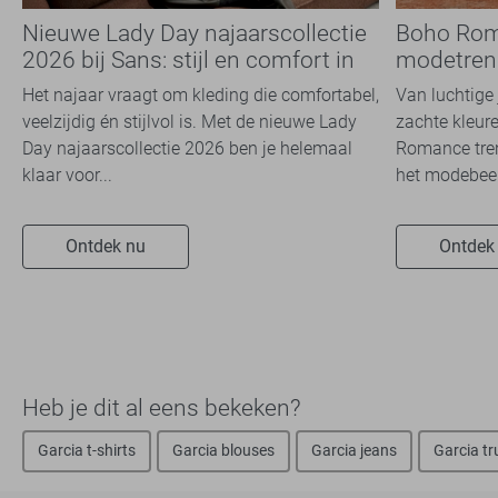
Nieuwe Lady Day najaarscollectie
Boho Rom
2026 bij Sans: stijl en comfort in
modetrend
travelkwaliteit
overal zie
Het najaar vraagt om kleding die comfortabel,
Van luchtige 
veelzijdig én stijlvol is. Met de nieuwe Lady
zachte kleure
Day najaarscollectie 2026 ben je helemaal
Romance tren
klaar voor...
het modebeel
Ontdek nu
Ontdek
Heb je dit al eens bekeken?
Garcia t-shirts
Garcia blouses
Garcia jeans
Garcia tr