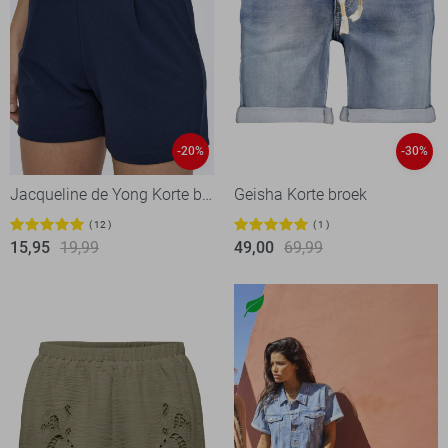
-20%
-30%
Jacqueline de Yong Korte broek
Geisha Korte broek
12
1
15,95
19,99
49,00
69,99