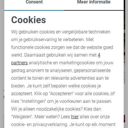
Consent
Meer informatie
Cookies
Noodzakelijke cookies
Wij gebruiken cookies en vergelijkbare technieken
om je gebruikservaring te verbeteren. Met
Personalisatie cookies
functionele cookies zorgen we dat de website goed
werkt. Daarnaast gebruiken wij samen met
4
Analytische cookies
partners
analytische en marketingcookies om jouw
Marketing cookies
gedrag anoniem te analyseren, gepersonaliseerde
Claudette
-50%
-50%
content te tonen en relevante advertenties aan te
bieden. Je kunt zelf bepalen welke cookies je
Jacqueline de Yong Korte broek
Red Button Broek
accepteert. Klik op "Accepteren" voor alle cookies, of
10,00
19,99
1
kies "Instellingen" om je voorkeuren aan te passen.
35,00
69,99
Wil je alleen noodzakelijke cookies? Kies dan
"Weigeren". Meer weten? Lees
hier
alles over onze
cookie- en privacyverklaring. Je kunt op elk moment