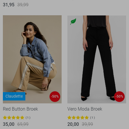
31,95
39,99
Claudette
-50%
-50%
Red Button Broek
Vero Moda Broek
1
1
35,00
69,99
20,00
39,99