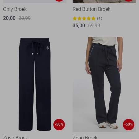
Only Broek
Red Button Broek
20,00
39,99
1
35,00
69,99
-50%
-50%
Zoso Broek
Zoso Broek