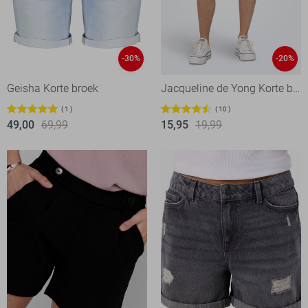
-30%
-20%
Geisha Korte broek
Jacqueline de Yong Korte broek
1
10
49,00
69,99
15,95
19,99