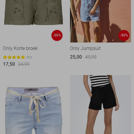
-50%
-50%
Only Korte broek
Only Jumpsuit
25,00
49,99
1
17,50
34,99