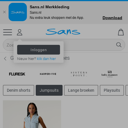
Sans.nl Merkkleding
Sans.nl
Download
Nu extra leuk shoppen met de App.
Inloggen
Garcia Jumpsuits - Dames
Nieuw hier?
klik dan hier
Denim shorts
Jumpsuits
Lange broeken
Playsuits