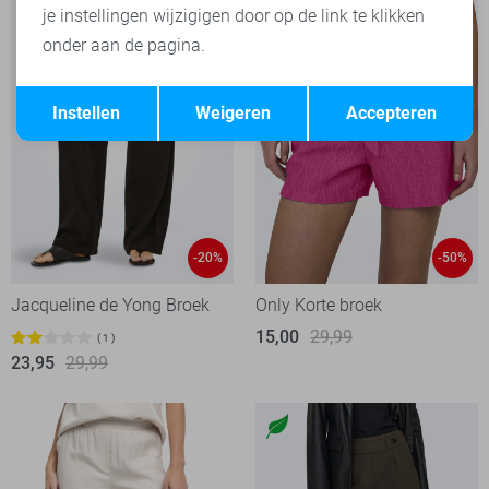
je instellingen wijzigigen door op de link te klikken
onder aan de pagina.
Opslaan
Terug
Instellen
Weigeren
Accepteren
-20%
-50%
Jacqueline de Yong Broek
Only Korte broek
15,00
29,99
1
23,95
29,99