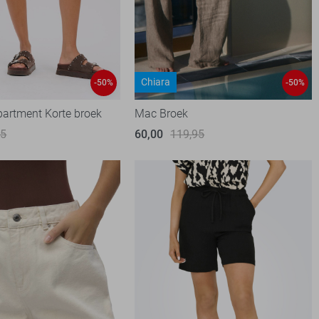
Chiara
-50%
-50%
partment Korte broek
Mac Broek
95
60,00
119,95