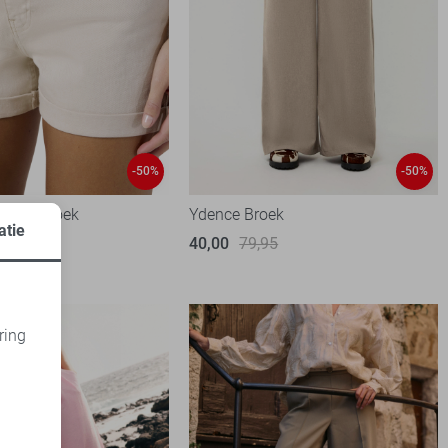
-50%
-50%
Korte broek
Ydence Broek
atie
99
40,00
79,95
ring
d