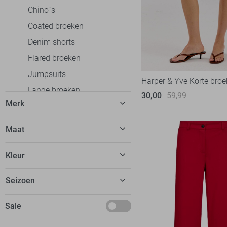
Chino`s
Coated broeken
Denim shorts
Flared broeken
Jumpsuits
Harper & Yve Korte broe
Lange broeken
30,00
59,99
Merk
Playsuits
Ribbroeken
C&S The Label
19
Maat
Sweatpants
Calvin Klein
1
26
Korte broeken
Kleur
EsQualo
6
26/34
Leggings
Fluresk
16
Beige
Seizoen
27
Jeans
FOS Amsterdam
12
Blauw
28
Jurken
Basics
Sale
Freequent
9
Bordeaux
28/34
Rokken
Deals
Garcia
20
Bruin