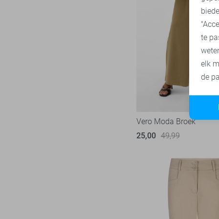
biede
44
"Acce
44/29
te pa
44/31
wete
44/32
elk m
44/33
de pa
46
46/33
48
Vero Moda Broek
25,00
49,99
XXL/30
XXS
XXS/30
XXS/32
XS
XS/32