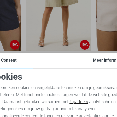
-50%
-50%
Garcia Korte broek
Noisy may 
Consent
Meer inform
30,00
59,99
15,00
29,
okies
oodzakelijke cookies
Personalisatie cookies
ebruiken cookies en vergelijkbare technieken om je gebruikserva
rbeteren. Met functionele cookies zorgen we dat de website goe
nalytische cookies
Marketing cookies
t. Daarnaast gebruiken wij samen met
4 partners
analytische en
etingcookies om jouw gedrag anoniem te analyseren,
sonaliseerde content te tonen en relevante advertenties aan te