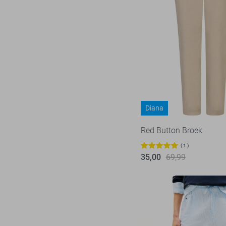
XS/34
XS/S
S
S/32
S/34
M
M/32
Diana
M/34
Red Button Broek
L
1
L/32
35,00
69,99
L/34
XL
XL/32
XL/34