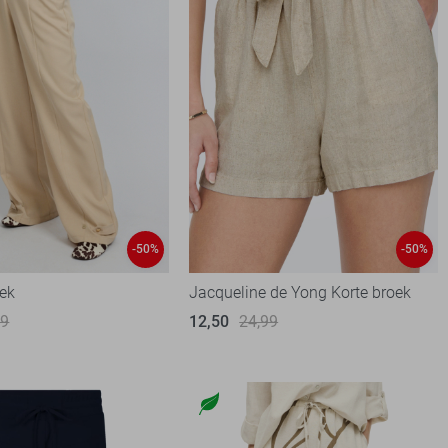
-50%
-50%
oek
Jacqueline de Yong Korte broek
99
12,50
24,99