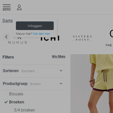
MENU
Dameskleding
Broeken
Inloggen
Nieuw hier?
klik dan hier
Filters
Wis filters
Sorteren
Standaard
Standaard
Productgroep
Broeken
€ laag-hoog
Blouses
€ hoog-laag
Broeken
3/4 broeken