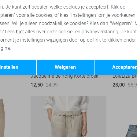
n. Je kunt zelf bepalen welke cookies je accepteert. Klik op
pteren" voor alle cookies, of kies "Instellingen" om je voorkeuren
ssen. Wil je alleen noodzakelijke cookies? Kies dan "Weigeren". 
n? Lees
hier
alles over onze cookie- en privacyverklaring. Je kun
oment je instellingen wijzigigen door op de link te klikken onder
gina.
Opslaan
Terug
-50%
-50%
Instellen
Weigeren
Acceptere
Jacqueline de Yong Korte broek
LolaLiza B
12,50
24,99
28,00
55,