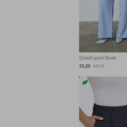
34/33
Noisy may
24
Zand
34/34
Nukus
6
Zwart
36
Object
59
36/29
Only
156
36/30
Pieces
45
36/31
Red Button
53
36/32
SisterS point Broek
Refined Department
10
36/33
35,00
69,95
Rino & Pelle
4
36/34
SisterS point
49
38
Studio Amaya
6
38/29
Tommy Jeans
3
38/30
TQ Amsterdam
29
38/31
Vero Moda
72
38/32
Vila
56