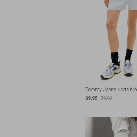
XL/XXL
XXL
XXL/32
XXL/34
XXXL
Tommy Jeans Korte bro
39,95
79,90