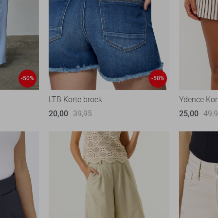
-50%
-50%
LTB Korte broek
Ydence Kor
20,00
39,95
25,00
49,