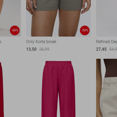
-50%
-50%
k
Only Korte broek
Refined De
13,50
26,99
27,45
54,