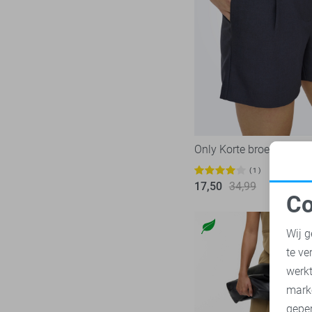
38/33
Ydence
19
38/34
Zoso
52
40
Zusss
11
40/29
40/30
40/31
40/32
Only Korte broek
40/33
1
40/34
17,50
34,99
Co
42
N
42/30
Wij g
42/31
te ve
42/32
A
werk
42/33
mark
42/34
geper