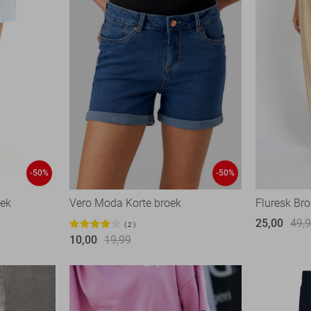
-50%
-50%
ek
Vero Moda Korte broek
Fluresk Br
25,00
49,
2
10,00
19,99