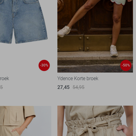
-30%
-50%
broek
Ydence Korte broek
95
27,45
54,95