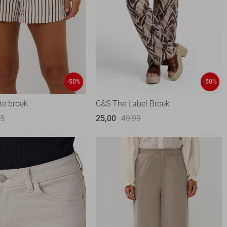
-50%
-50%
te broek
C&S The Label Broek
95
25,00
49,99