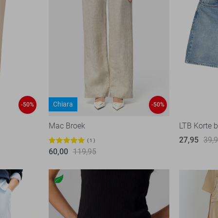
Chiara
-50%
-50%
Mac Broek
LTB Korte 
27,95
39,
1
60,00
119,95