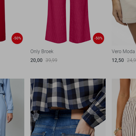
-50%
-50%
Only Broek
Vero Moda 
20,00
39,99
12,50
24,