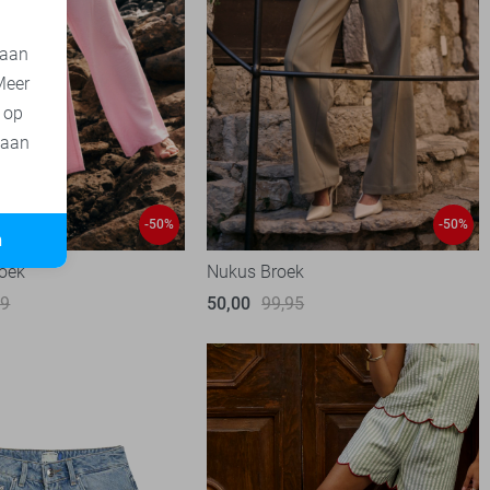
 aan
Meer
t op
 aan
-50%
-50%
n
roek
Nukus Broek
99
50,00
99,95