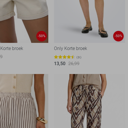
-50%
-50%
Korte broek
Only Korte broek
99
3
13,50
26,99