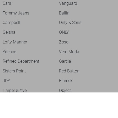
Cars
Vanguard
Tommy Jeans
Ballin
Campbell
Only & Sons
Geisha
ONLY
Lofty Manner
Zoso
Ydence
Vero Moda
Refined Department
Garcia
Sisters Point
Red Button
JDY
Fluresk
Harper & Yve
Object
Meld je aan voor onze nieuwsbrief
Meld je aan voor onze nieuwsbrief en profiteer als eerste van