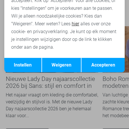
accepteert. Klik op "Accepteren" voor alle cookies, of
kies "Instellingen" om je voorkeuren aan te passen.
Wil je alleen noodzakelijke cookies? Kies dan
"Weigeren". Meer weten? Lees
hier
alles over onze
cookie- en privacyverklaring. Je kunt op elk moment
je instellingen wijzigigen door op de link te klikken
onder aan de pagina.
Opslaan
Terug
Instellen
Weigeren
Accepteren
Nieuwe Lady Day najaarscollectie
Boho Rom
2026 bij Sans: stijl en comfort in
modetrend
travelkwaliteit
overal zie
Het najaar vraagt om kleding die comfortabel,
Van luchtige 
veelzijdig én stijlvol is. Met de nieuwe Lady
zachte kleure
Day najaarscollectie 2026 ben je helemaal
Romance tren
klaar voor...
het modebeel