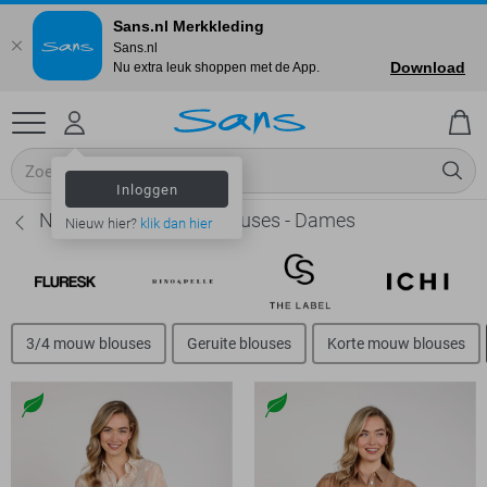
Sans.nl Merkkleding
Sans.nl
Download
Nu extra leuk shoppen met de App.
Inloggen
Nukus Lange mouw blouses - Dames
Nieuw hier?
klik dan hier
3/4 mouw blouses
Geruite blouses
Korte mouw blouses