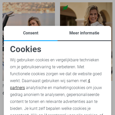
Consent
Meer informatie
Cookies
Noodzakelijke cookies
Wij gebruiken cookies en vergelijkbare technieken
om je gebruikservaring te verbeteren. Met
Personalisatie cookies
functionele cookies zorgen we dat de website goed
-50%
-50%
werkt. Daarnaast gebruiken wij samen met
4
Analytische cookies
Nukus Blouse
Nukus Blouse
partners
analytische en marketingcookies om jouw
60,00
119,95
60,00
119,95
Marketing cookies
gedrag anoniem te analyseren, gepersonaliseerde
content te tonen en relevante advertenties aan te
bieden. Je kunt zelf bepalen welke cookies je
Filter
2