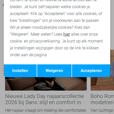
45,00
89,99
bieden. Je kunt zelf bepalen welke cookies je
accepteert. Klik op "Accepteren" voor alle cookies, of
kies "Instellingen" om je voorkeuren aan te passen.
Filter
2
Wil je alleen noodzakelijke cookies? Kies dan
"Weigeren". Meer weten? Lees
hier
alles over onze
cookie- en privacyverklaring. Je kunt op elk moment
je instellingen wijzigigen door op de link te klikken
onder aan de pagina.
Opslaan
Terug
Instellen
Weigeren
Accepteren
Nieuwe Lady Day najaarscollectie
Boho Rom
2026 bij Sans: stijl en comfort in
modetrend
travelkwaliteit
overal zie
Het najaar vraagt om kleding die comfortabel,
Van luchtige 