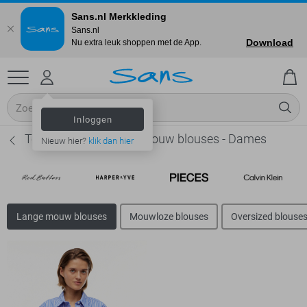
Sans.nl Merkkleding
Sans.nl
Download
Nu extra leuk shoppen met de App.
Inloggen
Tommy Jeans Lange mouw blouses - Dames
Nieuw hier?
klik dan hier
Lange mouw blouses
Mouwloze blouses
Oversized blouse