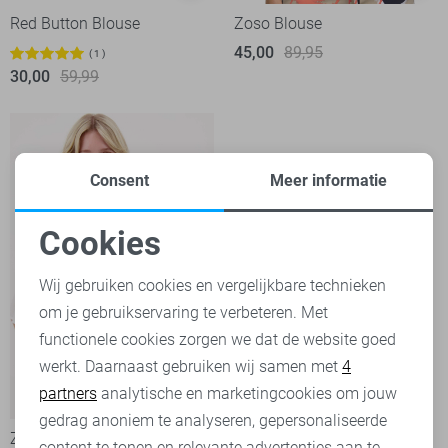
Red Button Blouse
Zoso Blouse
45,00
89,95
1
30,00
59,99
Consent
Meer informatie
Cookies
Noodzakelijke cookies
Wij gebruiken cookies en vergelijkbare technieken
om je gebruikservaring te verbeteren. Met
Personalisatie cookies
functionele cookies zorgen we dat de website goed
werkt. Daarnaast gebruiken wij samen met
4
Analytische cookies
partners
analytische en marketingcookies om jouw
-50%
Marketing cookies
gedrag anoniem te analyseren, gepersonaliseerde
Zusss Blouse
content te tonen en relevante advertenties aan te