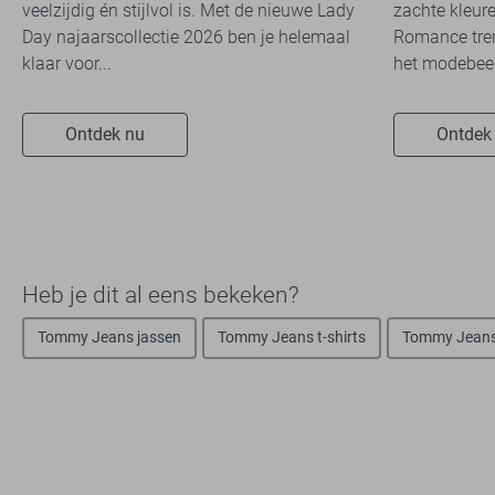
veelzijdig én stijlvol is. Met de nieuwe Lady
zachte kleure
Day najaarscollectie 2026 ben je helemaal
Romance tren
klaar voor...
het modebeel
Ontdek nu
Ontdek
Heb je dit al eens bekeken?
Tommy Jeans jassen
Tommy Jeans t-shirts
Tommy Jeans 