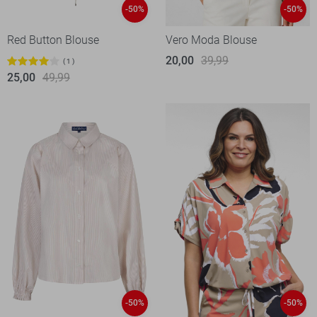
-50%
-50%
Red Button Blouse
Vero Moda Blouse
20,00
39,99
1
25,00
49,99
-50%
-50%