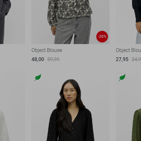
-20%
Object Blouse
Object Blo
48,00
59,99
27,95
34,