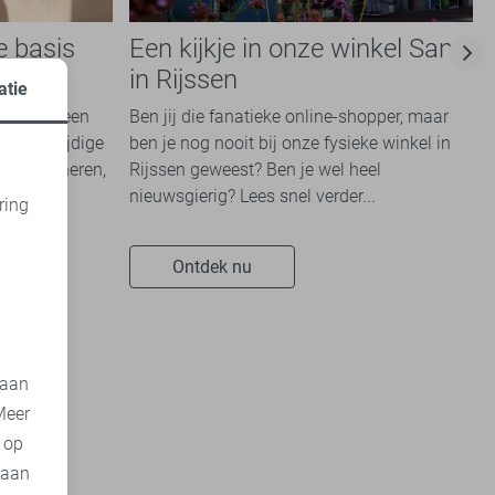
e basis
Een kijkje in onze winkel Sans
e
in Rijssen
atie
kken die een
Ben jij die fanatieke online-shopper, maar
en veelzijdige
ben je nog nooit bij onze fysieke winkel in
te combineren,
Rijssen geweest? Ben je wel heel
nieuwsgierig? Lees snel verder...
ring
d
Ontdek nu
 aan
Meer
t op
 aan