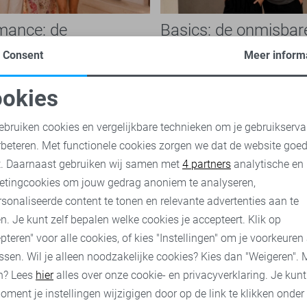
mance: de
Basics: de onmisbar
che modetrend die je
van iedere garderob
Consent
Meer inform
n overal ziet
jurken en broderie blouses tot
Basics zijn tijdloze kledingstu
 en verfijnde details: de Boho
belangrijke rol spelen binnen e
okies
 is niet meer weg te denken
garderobe. Ze zijn eenvoudig 
oodzakelijke cookies
Personalisatie cookies
eeld. Ook...
onafhankelijk van...
ebruiken cookies en vergelijkbare technieken om je gebruikserva
rbeteren. Met functionele cookies zorgen we dat de website goe
nalytische cookies
Marketing cookies
t. Daarnaast gebruiken wij samen met
4 partners
analytische en
nu
Ontdek nu
etingcookies om jouw gedrag anoniem te analyseren,
sonaliseerde content te tonen en relevante advertenties aan te
n. Je kunt zelf bepalen welke cookies je accepteert. Klik op
pteren" voor alle cookies, of kies "Instellingen" om je voorkeuren
es
ssen. Wil je alleen noodzakelijke cookies? Kies dan "Weigeren". 
n? Lees
hier
alles over onze cookie- en privacyverklaring. Je kun
oment je instellingen wijzigigen door op de link te klikken onder