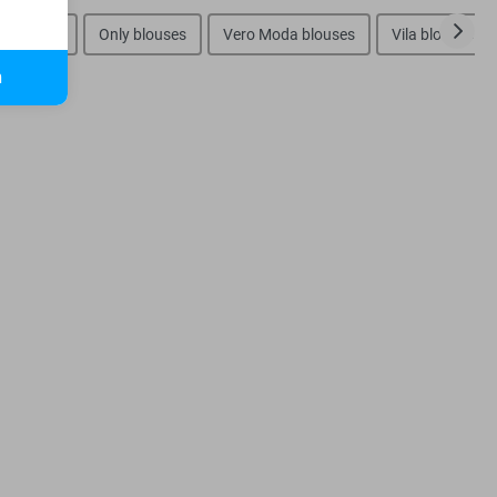
g blouses
Only blouses
Vero Moda blouses
Vila blouses
n