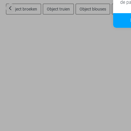
de pa
Object broeken
Object truien
Object blouses
Object t