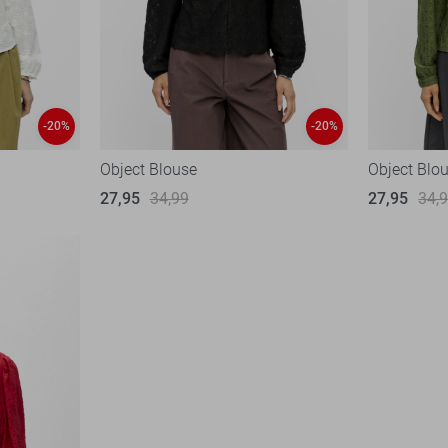
-20%
-20%
Object Blouse
Object Blo
27,95
34,99
27,95
34,