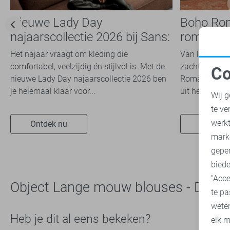
Nieuwe Lady Day
Boho Ro
najaarscollectie 2026 bij Sans:
romantis
stijl en comfort in
dit seizoe
Het najaar vraagt om kleding die
Van luchtige 
travelkwaliteit
comfortabel, veelzijdig én stijlvol is. Met de
zachte kleuren
Co
nieuwe Lady Day najaarscollectie 2026 ben
Romance trend
N
je helemaal klaar voor...
uit het modeb
Wij g
te ve
A
werk
Ontdek nu
Ontdek 
mark
geper
biede
"Acce
Object Lange mouw blouses - Dam
te pa
wete
Heb je dit al eens bekeken?
elk m