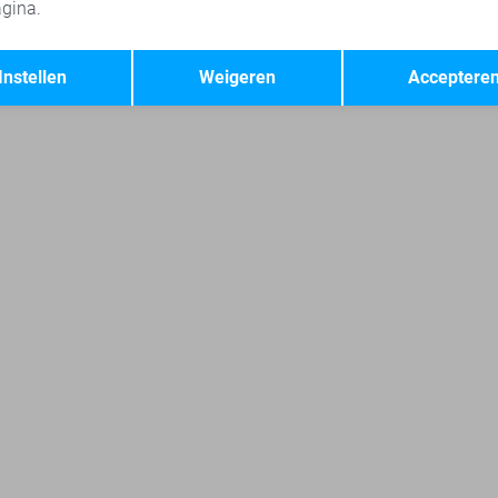
gina.
-shirts
Object tops
Object korte broeken
Jacqueline de Yon
Opslaan
Terug
Instellen
Weigeren
Acceptere