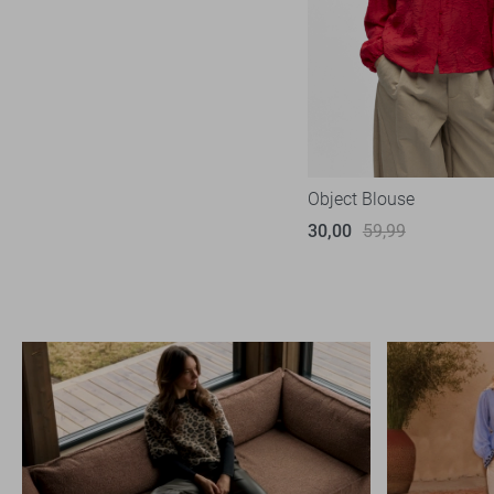
Only
122
Pieces
19
Red Button
10
Refined Department
10
Rino & Pelle
3
SisterS point
Object Blouse
63
Tommy Jeans
30,00
59,99
2
TQ Amsterdam
4
Vero Moda
64
Vila
56
Ydence
13
Zoso
52