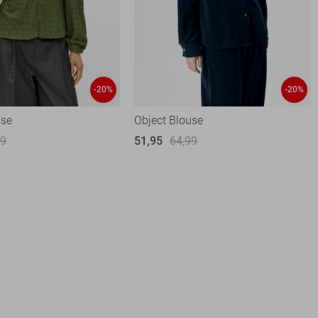
-20%
-20%
use
Object Blouse
99
51,95
64,99