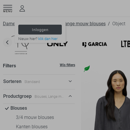
MENU
Dameskleding
Blouses
Lange mouw blouses
Object
Inloggen
Nieuw hier?
klik dan hier
Filters
Wis filters
Sorteren
Standaard
Standaard
Productgroep
Blouses, Lange mouw blouses
€ laag-hoog
Blouses
€ hoog-laag
3/4 mouw blouses
Kanten blouses