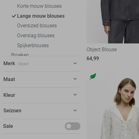
Korte mouw blouses
Lange mouw blouses
Oversized blouses
Overslag blouses
Spijkerblouses
Object Blouse
Broeken
64,99
Merk
Object
Jeans
Jurken
C&S The Label
12
Maat
Rokken
Calvin Klein
1
34
T-shirts
Kleur
EsQualo
17
36
Tops
Fluresk
10
Blauw
Seizoen
38
Truien
FOS Amsterdam
12
Bruin
40
Vesten
Basics
Sale
Freequent
24
Grijs
42
Blazers
Februari
Garcia
17
Groen