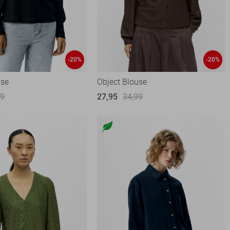
-20%
-20%
use
Object Blouse
99
27,95
34,99