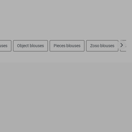
uses
Object blouses
Pieces blouses
Zoso blouses
Sist