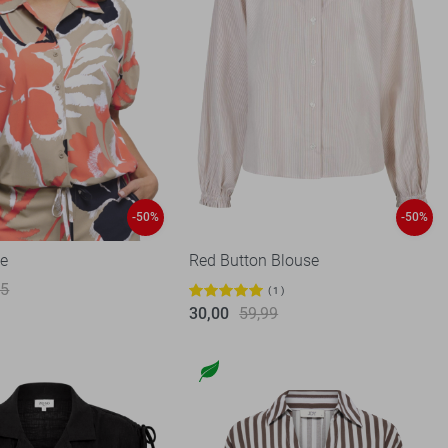
-50%
-50%
se
Red Button Blouse
95
1
30,00
59,99