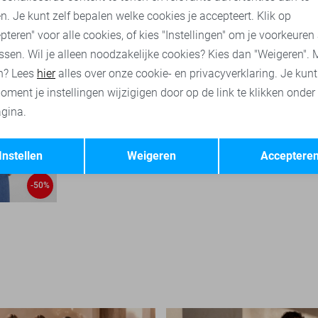
n. Je kunt zelf bepalen welke cookies je accepteert. Klik op
pteren" voor alle cookies, of kies "Instellingen" om je voorkeuren
ssen. Wil je alleen noodzakelijke cookies? Kies dan "Weigeren". 
n? Lees
hier
alles over onze cookie- en privacyverklaring. Je kun
oment je instellingen wijzigigen door op de link te klikken onder
gina.
Opslaan
Terug
Instellen
Weigeren
Acceptere
-50%