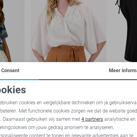
Consent
Meer inform
-50%
-50%
okies
Zusss Blouse
Zoso Blou
oodzakelijke cookies
Personalisatie cookies
45,00
89,99
35,00
69,
ebruiken cookies en vergelijkbare technieken om je gebruikserva
rbeteren. Met functionele cookies zorgen we dat de website goe
nalytische cookies
Marketing cookies
t. Daarnaast gebruiken wij samen met
4 partners
analytische en
etingcookies om jouw gedrag anoniem te analyseren,
sonaliseerde content te tonen en relevante advertenties aan te