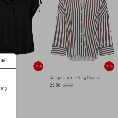
atie
-50%
-15%
se
Jacqueline de Yong Blouse
95
25,50
29,99
ring
d