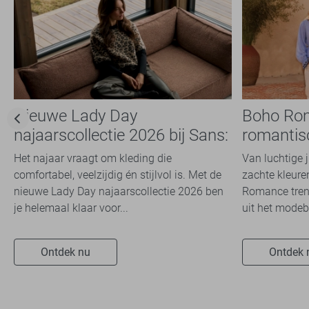
Nieuwe Lady Day
Boho Ro
najaarscollectie 2026 bij Sans:
romantis
stijl en comfort in
dit seizoe
Het najaar vraagt om kleding die
Van luchtige 
travelkwaliteit
comfortabel, veelzijdig én stijlvol is. Met de
zachte kleuren
nieuwe Lady Day najaarscollectie 2026 ben
Romance trend
je helemaal klaar voor...
uit het modeb
Ontdek nu
Ontdek 