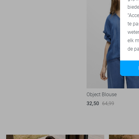
biede
"Acce
te pa
wete
elk m
de pa
Object Blouse
32,50
64,99