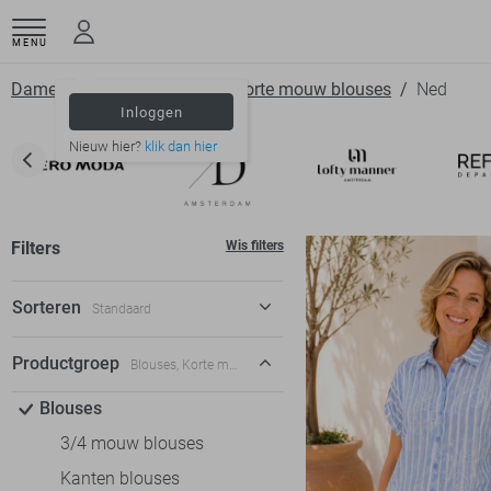
MENU
Dameskleding
Blouses
Korte mouw blouses
Ned
Inloggen
Nieuw hier?
klik dan hier
Filters
Wis filters
Sorteren
Standaard
Standaard
Productgroep
Blouses, Korte mouw blouses
€ laag-hoog
Blouses
€ hoog-laag
3/4 mouw blouses
Kanten blouses