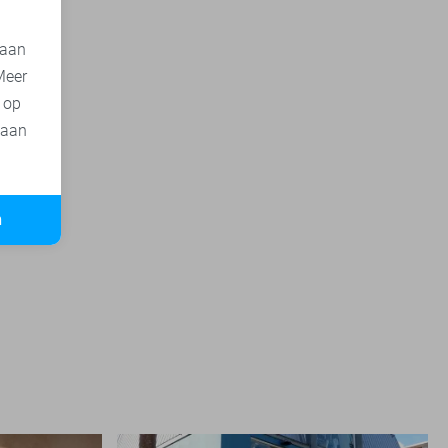
 aan
Meer
t op
 aan
n