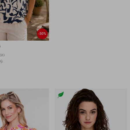
-50%
e
2
99