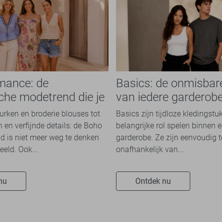
mance: de
Basics: de onmisbar
che modetrend die je
van iedere garderob
n overal ziet
jurken en broderie blouses tot
Basics zijn tijdloze kledingstu
 en verfijnde details: de Boho
belangrijke rol spelen binnen e
 is niet meer weg te denken
garderobe. Ze zijn eenvoudig 
eeld. Ook...
onafhankelijk van...
nu
Ontdek nu