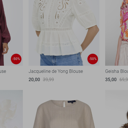
-50%
-50%
use
Jacqueline de Yong Blouse
Geisha Blo
20,00
39,99
35,00
69,