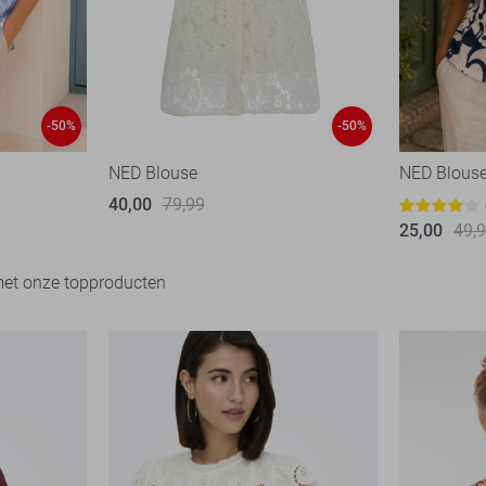
-50%
-50%
NED Blouse
NED Blous
40,00
79,99
25,00
49,
met onze topproducten