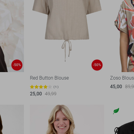
-50%
-50%
Red Button Blouse
Zoso Blou
45,00
89,
1
25,00
49,99