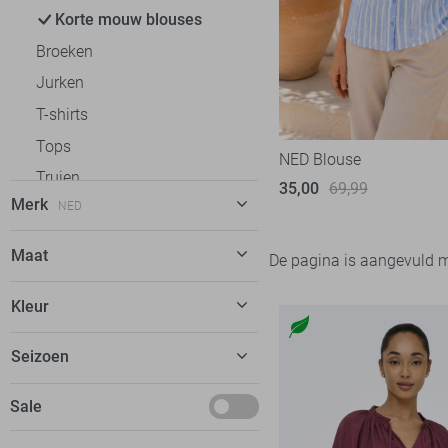
Korte mouw blouses
Broeken
Jurken
T-shirts
Tops
NED Blouse
Truien
35,00
69,99
Merk
NED
Vesten
Jassen
C&S The Label
12
Maat
De pagina is aangevuld 
EsQualo
17
S
Kleur
Fluresk
10
M
FOS Amsterdam
12
Blauw
Seizoen
L
Freequent
24
Ecru
XL
Deals
Sale
Garcia
17
XXL
Maart
Geisha
54