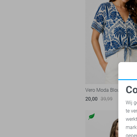
Co
Vero Moda Blouse
N
20,00
39,99
Wij g
te ve
A
werk
mark
geper