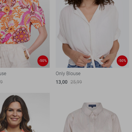
-50%
-50%
use
Only Blouse
99
13,00
25,99