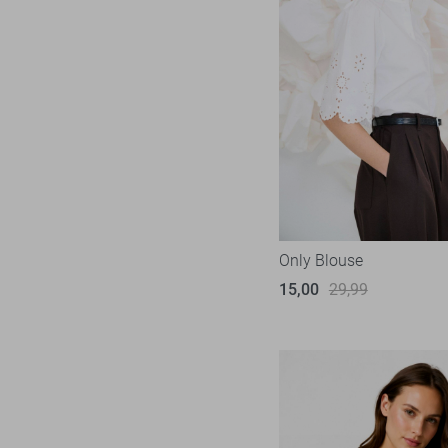
Pieces
19
Red Button
10
Refined Department
10
Rino & Pelle
3
SisterS point
63
Vero Moda
64
Vila
56
Ydence
13
Only Blouse
Zoso
52
15,00
29,99
Zusss
4