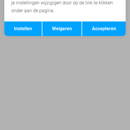
je instellingen wijzigigen door op de link te klikken
onder aan de pagina.
Opslaan
Terug
Instellen
Weigeren
Accepteren