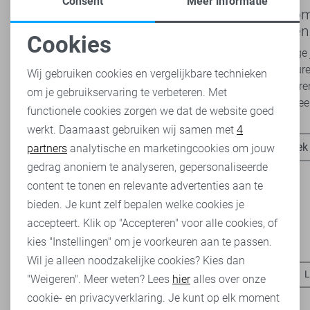
Consent
Meer informatie
Nieuwe Lady Day najaarscollectie
Boho Rom
2026 bij Sans: stijl en comfort in
modetrend
Cookies
travelkwaliteit
overal zie
Het najaar vraagt om kleding die comfortabel,
Van luchtige 
Noodzakelijke cookies
veelzijdig én stijlvol is. Met de nieuwe Lady
zachte kleure
Wij gebruiken cookies en vergelijkbare technieken
Day najaarscollectie 2026 ben je helemaal
Romance tren
om je gebruikservaring te verbeteren. Met
Personalisatie cookies
klaar voor...
het modebeel
functionele cookies zorgen we dat de website goed
werkt. Daarnaast gebruiken wij samen met
4
Analytische cookies
Ontdek nu
Ontdek
partners
analytische en marketingcookies om jouw
Marketing cookies
gedrag anoniem te analyseren, gepersonaliseerde
content te tonen en relevante advertenties aan te
bieden. Je kunt zelf bepalen welke cookies je
accepteert. Klik op "Accepteren" voor alle cookies, of
kies "Instellingen" om je voorkeuren aan te passen.
Heb je dit al eens bekeken?
Wil je alleen noodzakelijke cookies? Kies dan
LolaLiza blouses
LolaLiza vesten
LolaLiza broeken
L
"Weigeren". Meer weten? Lees
hier
alles over onze
cookie- en privacyverklaring. Je kunt op elk moment