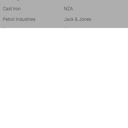
Cast Iron
NZA
Petrol Industries
Jack & Jones
Cars
Vanguard
Tommy Jeans
Ballin
Campbell
Only & Sons
Geisha
ONLY
Lofty Manner
Zoso
Ydence
Vero Moda
Refined Department
Garcia
Sisters Point
Red Button
JDY
Fluresk
Harper & Yve
Object