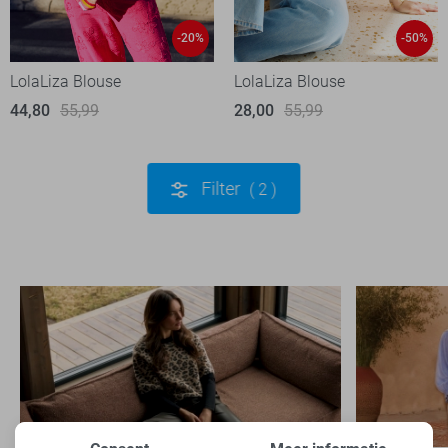
-20%
-50%
LolaLiza Blouse
LolaLiza Blouse
44,80
55,99
28,00
55,99
Filter
2