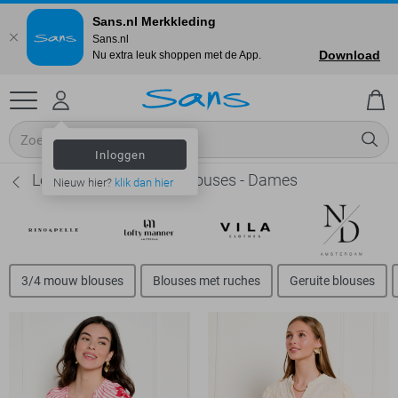
Sans.nl Merkkleding
Sans.nl
Download
Nu extra leuk shoppen met de App.
Inloggen
LolaLiza Korte mouw blouses - Dames
Nieuw hier?
klik dan hier
3/4 mouw blouses
Blouses met ruches
Geruite blouses