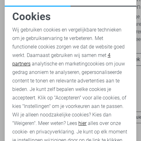
2026 bij Sans: stijl en comfort in
modetrend
travelkwaliteit
overal zie
Cookies
Het najaar vraagt om kleding die comfortabel,
Van luchtige 
Noodzakelijke cookies
veelzijdig én stijlvol is. Met de nieuwe Lady
zachte kleure
Wij gebruiken cookies en vergelijkbare technieken
Day najaarscollectie 2026 ben je helemaal
Romance tren
om je gebruikservaring te verbeteren. Met
Personalisatie cookies
klaar voor...
het modebeel
functionele cookies zorgen we dat de website goed
werkt. Daarnaast gebruiken wij samen met
4
Analytische cookies
Ontdek nu
Ontdek
partners
analytische en marketingcookies om jouw
Marketing cookies
gedrag anoniem te analyseren, gepersonaliseerde
content te tonen en relevante advertenties aan te
bieden. Je kunt zelf bepalen welke cookies je
accepteert. Klik op "Accepteren" voor alle cookies, of
Heb je dit al eens bekeken?
kies "Instellingen" om je voorkeuren aan te passen.
Wil je alleen noodzakelijke cookies? Kies dan
Pieces t-shirts
Pieces blazers
Pieces tops
Pieces trui
"Weigeren". Meer weten? Lees
hier
alles over onze
cookie- en privacyverklaring. Je kunt op elk moment
je instellingen wijzigigen door op de link te klikken