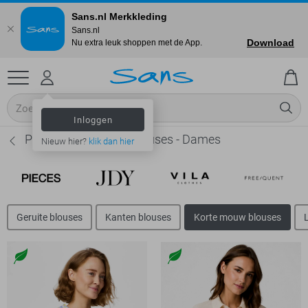
Sans.nl Merkkleding
Sans.nl
Download
Nu extra leuk shoppen met de App.
Inloggen
Pieces Korte mouw blouses - Dames
Nieuw hier?
klik dan hier
Geruite blouses
Kanten blouses
Korte mouw blouses