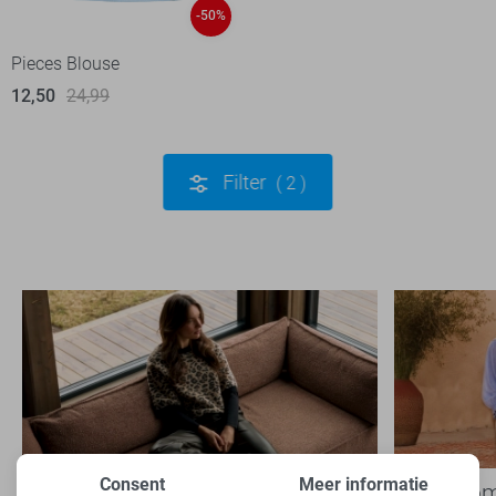
-50%
Pieces Blouse
12,50
24,99
Filter
2
Consent
Meer informatie
Nieuwe Lady Day najaarscollectie
Boho Rom