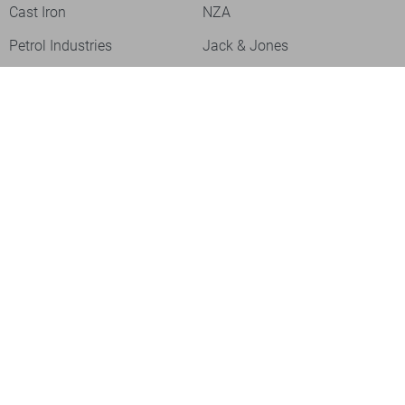
Cast Iron
NZA
Petrol Industries
Jack & Jones
Cars
Vanguard
Tommy Jeans
Ballin
Campbell
Only & Sons
Geisha
ONLY
Lofty Manner
Zoso
Ydence
Vero Moda
Refined Department
Garcia
Sisters Point
Red Button
JDY
Fluresk
Harper & Yve
Object