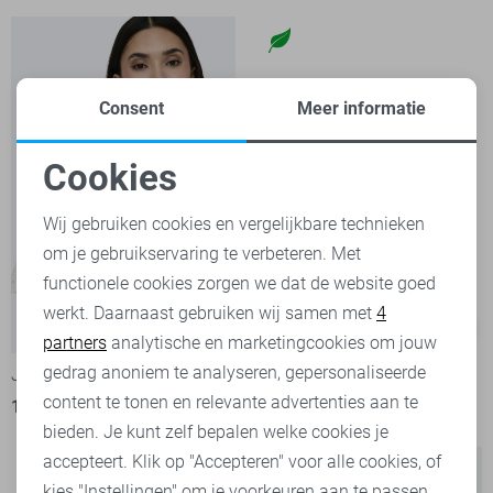
Consent
Meer informatie
Cookies
Noodzakelijke cookies
Wij gebruiken cookies en vergelijkbare technieken
om je gebruikservaring te verbeteren. Met
Personalisatie cookies
functionele cookies zorgen we dat de website goed
werkt. Daarnaast gebruiken wij samen met
4
Analytische cookies
-50%
-50%
partners
analytische en marketingcookies om jouw
Marketing cookies
gedrag anoniem te analyseren, gepersonaliseerde
Jacqueline de Yong Blouse
Jacqueline de Yong Blouse
content te tonen en relevante advertenties aan te
17,50
34,99
22,50
44,99
bieden. Je kunt zelf bepalen welke cookies je
accepteert. Klik op "Accepteren" voor alle cookies, of
kies "Instellingen" om je voorkeuren aan te passen.