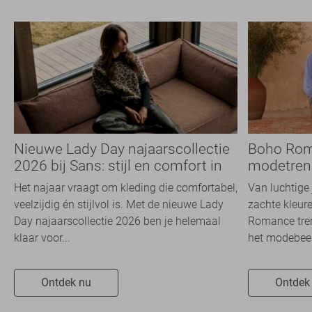
Nieuwe Lady Day najaarscollectie
Boho Rom
2026 bij Sans: stijl en comfort in
modetrend
travelkwaliteit
overal zie
Het najaar vraagt om kleding die comfortabel,
Van luchtige 
veelzijdig én stijlvol is. Met de nieuwe Lady
zachte kleure
Day najaarscollectie 2026 ben je helemaal
Romance tren
klaar voor...
het modebeel
Ontdek nu
Ontdek