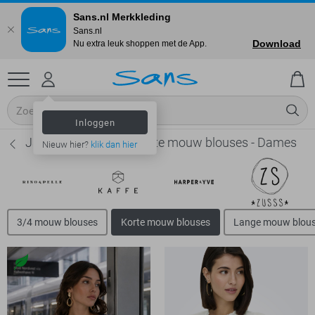
Sans.nl Merkkleding
Sans.nl
Download
Nu extra leuk shoppen met de App.
Inloggen
Jacqueline de Yong Korte mouw blouses - Dames
Nieuw hier?
klik dan hier
3/4 mouw blouses
Korte mouw blouses
Lange mouw blou