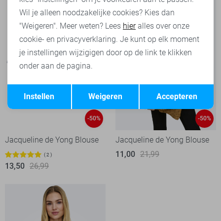
Wil je alleen noodzakelijke cookies? Kies dan
"Weigeren". Meer weten? Lees
hier
alles over onze
cookie- en privacyverklaring. Je kunt op elk moment
je instellingen wijzigigen door op de link te klikken
onder aan de pagina.
Opslaan
Terug
Instellen
Weigeren
Accepteren
-50%
-50%
Jacqueline de Yong Blouse
Jacqueline de Yong Blouse
11,00
21,99
2
13,50
26,99