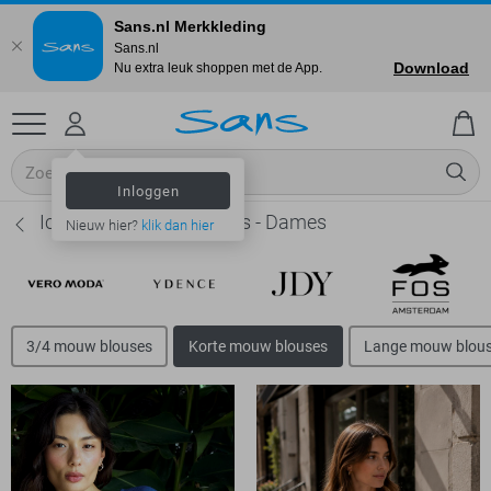
Sans.nl Merkkleding
Sans.nl
Download
Nu extra leuk shoppen met de App.
Inloggen
Ichi Korte mouw blouses - Dames
Nieuw hier?
klik dan hier
3/4 mouw blouses
Korte mouw blouses
Lange mouw blou