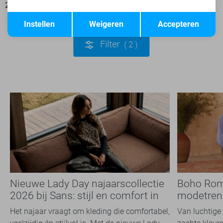
25,50
29,99
35,00
69,95
Opslaan
Terug
Instellen
Weigeren
Accepteren
Filter
2
Nieuwe Lady Day najaarscollectie
Boho Rom
2026 bij Sans: stijl en comfort in
modetrend
travelkwaliteit
overal zie
Het najaar vraagt om kleding die comfortabel,
Van luchtige 