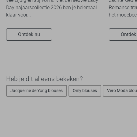
veelzijdig én stijlvol is. Met de nieuwe Lady
zachte kleure
Day najaarscollectie 2026 ben je helemaal
Romance tren
klaar voor...
het modebeel
Ontdek nu
Ontdek
Heb je dit al eens bekeken?
Jacqueline de Yong blouses
Only blouses
Vero Moda blou