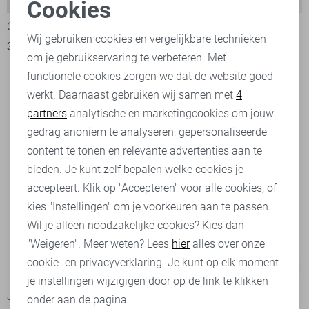
Cookies
Noodzakelijke cookies
Object Blouse
Object Blouse
Wij gebruiken cookies en vergelijkbare technieken
32,50
64,99
27,95
34,99
om je gebruikservaring te verbeteren. Met
Personalisatie cookies
functionele cookies zorgen we dat de website goed
werkt. Daarnaast gebruiken wij samen met
4
Analytische cookies
partners
analytische en marketingcookies om jouw
Marketing cookies
gedrag anoniem te analyseren, gepersonaliseerde
content te tonen en relevante advertenties aan te
bieden. Je kunt zelf bepalen welke cookies je
accepteert. Klik op "Accepteren" voor alle cookies, of
kies "Instellingen" om je voorkeuren aan te passen.
Wil je alleen noodzakelijke cookies? Kies dan
"Weigeren". Meer weten? Lees
hier
alles over onze
cookie- en privacyverklaring. Je kunt op elk moment
-15%
-50%
je instellingen wijzigigen door op de link te klikken
Jacqueline de Yong Blouse
Zoso Blouse
onder aan de pagina.