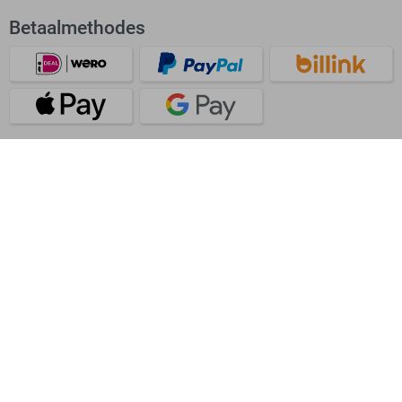
Betaalmethodes
Verzending
Bekijk onze app
Beoordeling: Uitstekend
4.62/5
38640 beoordelingen voor Sans.nl