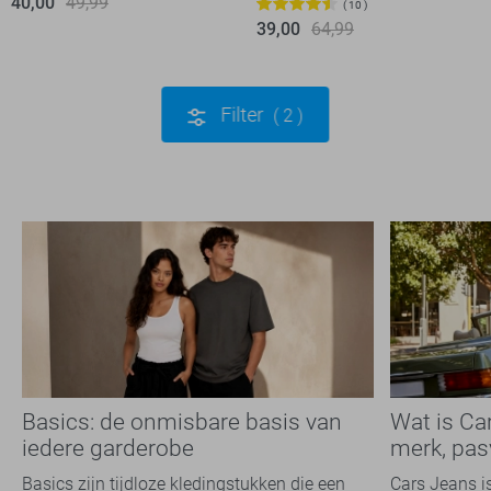
40,00
49,99
10
39,00
64,99
Filter
2
Basics: de onmisbare basis van
Wat is Ca
iedere garderobe
merk, pas
Basics zijn tijdloze kledingstukken die een
Cars Jeans i