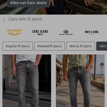
Alles van Cars Jeans
Cars slim fit jeans
Regular fit jeans
Relaxed fit jeans
Skinny fit jeans
Slim 