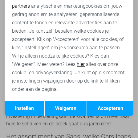
varianten op de Cars jeans heren slim fit. Neem daarvoor
partners
analytische en marketingcookies om jouw
vooral een kijkje in het aanbod! Met een Cars jeans heren
Marketing cookies
gedrag anoniem te analyseren, gepersonaliseerde
slim fit weet je zeker dat je er iedere dag picobello bij
content te tonen en relevante advertenties aan te
loopt. Daarnaast is de kleding van Cars bij Sans altijd
bieden. Je kunt zelf bepalen welke cookies je
betaalbaar; klinkt goed toch? Sla snel je slag binnen ons
accepteert. Klik op "Accepteren" voor alle cookies, of
assortiment!
kies "Instellingen" om je voorkeuren aan te passen.
Wat is een Cars slim fit jeans?
Wil je alleen noodzakelijke cookies? Kies dan
"Weigeren". Meer weten? Lees
hier
alles over onze
Een slim fit jeans is een variant op de klassieke
spijkerbroek. De slim fit bevindt zich qua model tussen de
cookie- en privacyverklaring. Je kunt op elk moment
regular klassieke jeans en de skinny fit spijkerbroek. Een
je instellingen wijzigigen door op de link te klikken
slim fit jeans kenmerkt zich door strak om de bovenbenen
onder aan de pagina.
maar iets wijder uitlopend aan de onderbenen te passen.
Hiermee volgt de broek de lijn van je been en sluit de
Opslaan
Terug
Instellen
Weigeren
Accepteren
broek mooi aan. Cars jeans heren slim fit zijn een goede
investering in de kledingkast; de kwaliteit is om over naar
huis te schrijven en de broek gaat dus jaren mee!
Het assortiment van Sans; welke Cars jeans