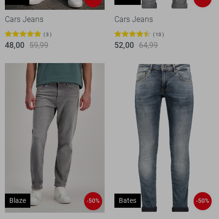
Cars Jeans
Cars Jeans
3
10
48,00
59,99
52,00
64,99
Blaze
Bates
-50%
-50%