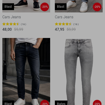
Blast
Blast
-20%
-20%
Cars Jeans
Cars Jeans
16
16
48,00
59,99
47,95
59,99
Blast
Bates
-20%
-20%