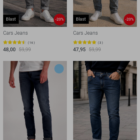
Blast
Blast
-20%
-20%
Cars Jeans
Cars Jeans
16
3
48,00
59,99
47,95
59,99