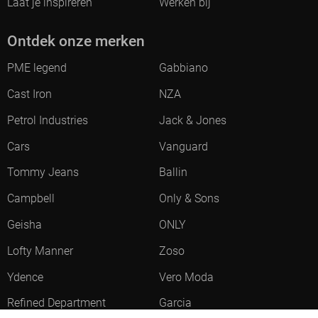
Laat je inspireren
Werken bij
Ontdek onze merken
PME legend
Gabbiano
Cast Iron
NZA
Petrol Industries
Jack & Jones
Cars
Vanguard
Tommy Jeans
Ballin
Campbell
Only & Sons
Geisha
ONLY
Lofty Manner
Zoso
Ydence
Vero Moda
Refined Department
Garcia