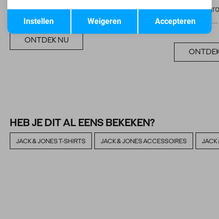
onafhankelijk van...
van modegroe
Opslaan
Terug
denimlabel...
Instellen
Weigeren
Accepteren
ONTDEK NU
ONTDEK
HEB JE DIT AL EENS BEKEKEN?
JACK & JONES T-SHIRTS
JACK & JONES ACCESSOIRES
JACK