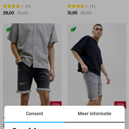
1
1
28,00
39,99
31,95
39,99
-50%
-50%
Consent
Meer informatie
JACK & JONES KORTE BROEK
JACK & JONES KORTE BROEK
20,00
39,99
20,00
39,99