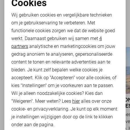
Cookies
Noodzakelijke cookies
Wij gebruiken cookies en vergelijkbare technieken
FILTER
2
om je gebruikservaring te verbeteren. Met
Personalisatie cookies
functionele cookies zorgen we dat de website goed
werkt. Daarnaast gebruiken wij samen met
4
Analytische cookies
partners
analytische en marketingcookies om jouw
Marketing cookies
gedrag anoniem te analyseren, gepersonaliseerde
content te tonen en relevante advertenties aan te
bieden. Je kunt zelf bepalen welke cookies je
accepteert. Klik op "Accepteren" voor alle cookies, of
kies "Instellingen" om je voorkeuren aan te passen.
Wil je alleen noodzakelijke cookies? Kies dan
BASICS: DE ONMISBARE BASIS VAN
JACK & JO
"Weigeren". Meer weten? Lees
hier
alles over onze
IEDERE GARDEROBE
EN SUCCES
cookie- en privacyverklaring. Je kunt op elk moment
Basics zijn tijdloze kledingstukken die een
Jack & Jones
je instellingen wijzigigen door op de link te klikken
belangrijke rol spelen binnen een veelzijdige
toonaangeve
onder aan de pagina.
garderobe. Ze zijn eenvoudig te combineren,
herenmode. H