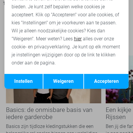
17,50
34,99
31,95
39,99
bieden. Je kunt zelf bepalen welke cookies je
accepteert. Klik op "Accepteren" voor alle cookies, of
kies "Instellingen" om je voorkeuren aan te passen.
Filter
2
Wil je alleen noodzakelijke cookies? Kies dan
"Weigeren". Meer weten? Lees
hier
alles over onze
cookie- en privacyverklaring. Je kunt op elk moment
je instellingen wijzigigen door op de link te klikken
onder aan de pagina.
Opslaan
Terug
Instellen
Weigeren
Accepteren
Basics: de onmisbare basis van
Een kijkje
iedere garderobe
Rijssen
Basics zijn tijdloze kledingstukken die een
Ben jij die f