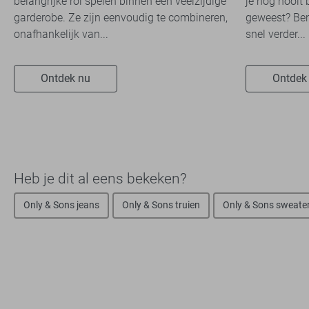
belangrijke rol spelen binnen een veelzijdige
je nog nooit 
garderobe. Ze zijn eenvoudig te combineren,
geweest? Ben
onafhankelijk van...
snel verder...
Ontdek nu
Ontdek
Heb je dit al eens bekeken?
Only & Sons jeans
Only & Sons truien
Only & Sons sweate