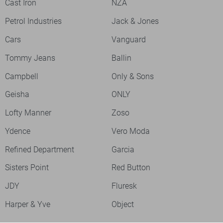
Cast Iron
NZA
Petrol Industries
Jack & Jones
Cars
Vanguard
Tommy Jeans
Ballin
Campbell
Only & Sons
Geisha
ONLY
Lofty Manner
Zoso
Ydence
Vero Moda
Refined Department
Garcia
Sisters Point
Red Button
JDY
Fluresk
Harper & Yve
Object