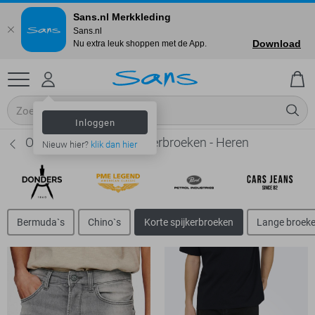
Sans.nl Merkkleding
Sans.nl
Download
Nu extra leuk shoppen met de App.
Inloggen
Only & Sons Korte spijkerbroeken - Heren
Nieuw hier?
klik dan hier
Bermuda`s
Chino`s
Korte spijkerbroeken
Lange broek