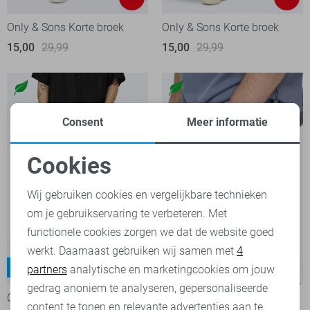
Only & Sons Korte broek
Only & Sons Korte broek
15,00
29,99
15,00
29,99
Consent
Meer informatie
Cookies
Noodzakelijke cookies
Wij gebruiken cookies en vergelijkbare technieken
om je gebruikservaring te verbeteren. Met
Personalisatie cookies
functionele cookies zorgen we dat de website goed
werkt. Daarnaast gebruiken wij samen met
4
Analytische cookies
Weft
partners
analytische en marketingcookies om jouw
-50%
-20%
Marketing cookies
gedrag anoniem te analyseren, gepersonaliseerde
Only & Sons Korte broek
Only & Sons Korte broek
content te tonen en relevante advertenties aan te