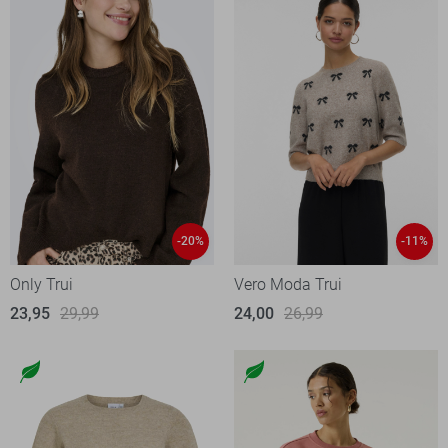
-20%
-11%
Only Trui
Vero Moda Trui
23,95
29,99
24,00
26,99