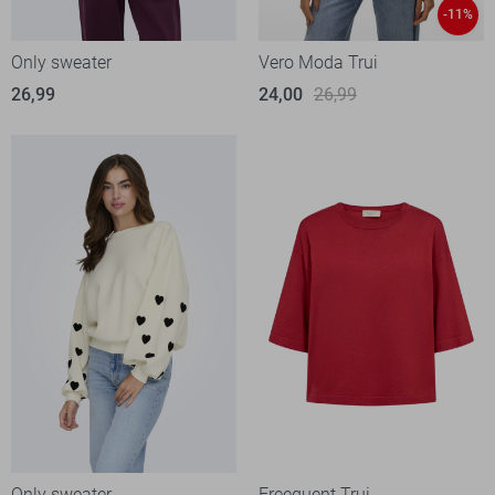
-11%
Only sweater
Vero Moda Trui
26,99
24,00
26,99
Only sweater
Freequent Trui