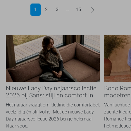
1
2
3
15
Nieuwe Lady Day najaarscollectie
Boho Rom
2026 bij Sans: stijl en comfort in
modetrend
travelkwaliteit
overal zie
Het najaar vraagt om kleding die comfortabel,
Van luchtige 
veelzijdig én stijlvol is. Met de nieuwe Lady
zachte kleure
Day najaarscollectie 2026 ben je helemaal
Romance tren
klaar voor...
het modebeel