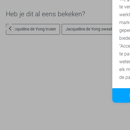
te ve
A
Heb je dit al eens bekeken?
werk
mark
Jacqueline de Yong truien
Jacqueline de Yong sweaters
O
geper
biede
"Acce
te pa
wete
elk m
de pa