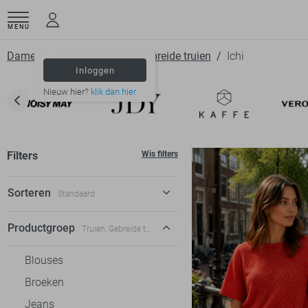
MENU
Dameskleding
Truien
Gebreide truien
Ichi
Inloggen
Nieuw hier?
klik dan hier
Filters
Wis filters
Sorteren
Standaard
Standaard
Productgroep
Truien, Gebreide truien
€ laag-hoog
Blouses
€ hoog-laag
Broeken
Jeans