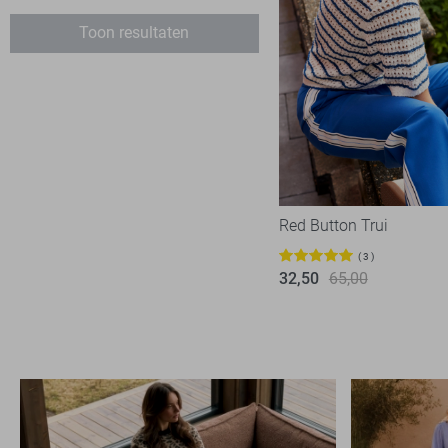
Ichi
1
Toon resultaten
Jacqueline de Yong
86
Kaffe
9
Lady Day
6
LolaLiza
9
Minus
1
NED
8
Red Button Trui
Noisy may
5
3
Object
32,50
65,00
28
Only
139
Pieces
24
Red Button
14
SisterS point
12
Studio Amaya
1