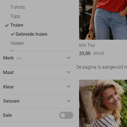
T-shirts
Tops
Truien
Gebreide truien
Vesten
Ichi Trui
Blazers
25,00
49,95
Merk
Ichi
De pagina is aangevuld 
C&S The Label
6
Maat
Calvin Klein
9
XS
Kleur
EsQualo
2
S
Fluresk
2
Rood
Seizoen
M
Freequent
20
L
Maart
Sale
Garcia
16
XL
Geisha
14