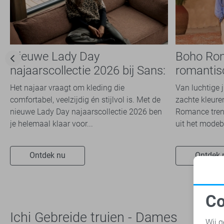
Tommy Jeans
12
Vero Moda
55
Vila
76
Nieuwe Lady Day
Boho Ro
Zoso
1
najaarscollectie 2026 bij Sans:
romantis
Zusss
1
stijl en comfort in
dit seizoe
Het najaar vraagt om kleding die
Van luchtige 
travelkwaliteit
comfortabel, veelzijdig én stijlvol is. Met de
zachte kleuren
nieuwe Lady Day najaarscollectie 2026 ben
Romance trend
je helemaal klaar voor...
uit het modeb
Ontdek nu
Ontdek 
Co
N
Ichi Gebreide truien - Dames
Wij g