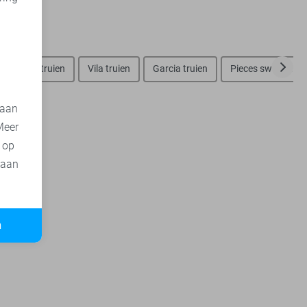
d
ero Moda truien
Vila truien
Garcia truien
Pieces sweaters
 aan
Meer
t op
 aan
n