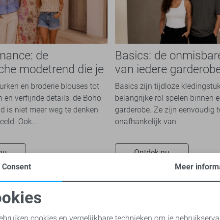
mance: de
Basics: de onmisbar
che modetrend die je
van iedere garderob
n overal ziet
jurken en broderie blouses tot
Basics zijn tijdloze kledingstu
 en verfijnde details: de Boho
belangrijke rol spelen binnen e
 is niet meer weg te denken
garderobe. Ze zijn eenvoudig 
eeld. Ook...
onafhankelijk van...
nu
Ontdek nu
Consent
Meer inform
okies
oodzakelijke cookies
Personalisatie cookies
ebruiken cookies en vergelijkbare technieken om je gebruikserva