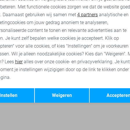
rbeteren. Met functionele cookies zorgen we dat de website goe
nalytische cookies
Marketing cookies
t. Daarnaast gebruiken wij samen met
4 partners
analytische en
etingcookies om jouw gedrag anoniem te analyseren,
bject truien
Only truien
Only sweaters
Pieces truien
V
sonaliseerde content te tonen en relevante advertenties aan te
n. Je kunt zelf bepalen welke cookies je accepteert. Klik op
pteren" voor alle cookies, of kies "Instellingen" om je voorkeuren
ssen. Wil je alleen noodzakelijke cookies? Kies dan "Weigeren". 
n? Lees
hier
alles over onze cookie- en privacyverklaring. Je kun
oment je instellingen wijzigigen door op de link te klikken onder
gina.
Opslaan
Terug
Instellen
Weigeren
Acceptere