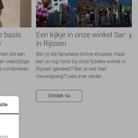
e basis
Een kijkje in onze winkel Sans
e
in Rijssen
kken die een
Ben jij die fanatieke online-shopper, maar
en veelzijdige
ben je nog nooit bij onze fysieke winkel in
te combineren,
Rijssen geweest? Ben je wel heel
nieuwsgierig? Lees snel verder...
Ontdek nu
atie
ring