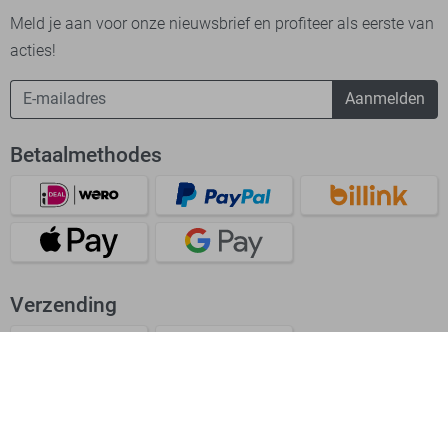
Meld je aan voor onze nieuwsbrief en profiteer als eerste van
acties!
Aanmelden
Betaalmethodes
Verzending
Bekijk onze app