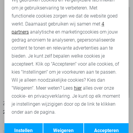
om je gebruikservaring te verbeteren. Met
Personalisatie cookies
functionele cookies zorgen we dat de website goed
werkt. Daarnaast gebruiken wij samen met
4
Analytische cookies
partners
analytische en marketingcookies om jouw
Marketing cookies
gedrag anoniem te analyseren, gepersonaliseerde
content te tonen en relevante advertenties aan te
bieden. Je kunt zelf bepalen welke cookies je
accepteert. Klik op "Accepteren" voor alle cookies, of
kies "Instellingen" om je voorkeuren aan te passen.
Wil je alleen noodzakelijke cookies? Kies dan
"Weigeren". Meer weten? Lees
hier
alles over onze
-50%
-20%
cookie- en privacyverklaring. Je kunt op elk moment
Zoso T-shirt
Only T-shirt
je instellingen wijzigigen door op de link te klikken
onder aan de pagina.
29,95
59,95
1
11,95
14,99
Opslaan
Terug
Instellen
Weigeren
Accepteren