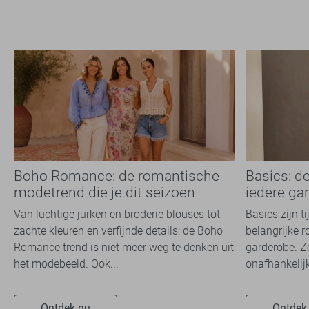
Boho Romance: de romantische
Basics: d
modetrend die je dit seizoen
iedere ga
overal ziet
Van luchtige jurken en broderie blouses tot
Basics zijn t
zachte kleuren en verfijnde details: de Boho
belangrijke r
Romance trend is niet meer weg te denken uit
garderobe. Z
het modebeeld. Ook...
onafhankelijk
Ontdek nu
Ontdek