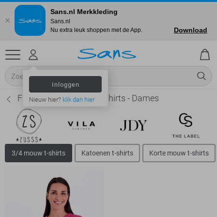
Sans.nl Merkkleding
Sans.nl
Download
Nu extra leuk shoppen met de App.
Inloggen
Freequent 3/4 mouw t-shirts - Dames
Nieuw hier?
klik dan hier
3/4 mouw t-shirts
Katoenen t-shirts
Korte mouw t-shirts