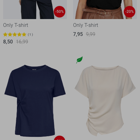
-50%
-20%
Only T-shirt
Only T-shirt
7,95
9,99
1
8,50
16,99