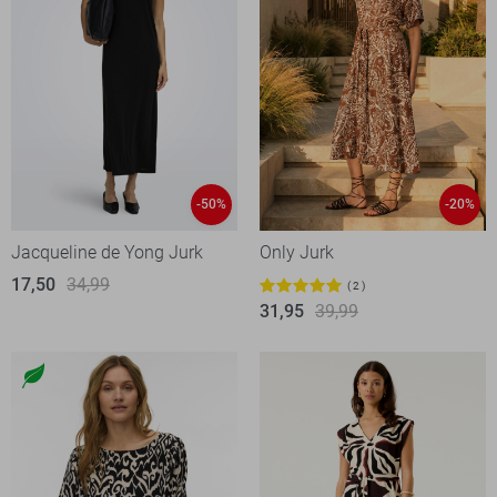
-50%
-20%
Jacqueline de Yong Jurk
Only Jurk
17,50
34,99
2
31,95
39,99