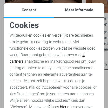
Consent
Meer informatie
Nieuwe Lady Day najaarscollectie
Boho Rom
Cookies
2026 bij Sans: stijl en comfort in
modetrend
Noodzakelijke cookies
travelkwaliteit
overal zie
Het najaar vraagt om kleding die comfortabel,
Van luchtige 
Wij gebruiken cookies en vergelijkbare technieken
veelzijdig én stijlvol is. Met de nieuwe Lady
zachte kleure
om je gebruikservaring te verbeteren. Met
Personalisatie cookies
Day najaarscollectie 2026 ben je helemaal
Romance tren
functionele cookies zorgen we dat de website goed
klaar voor...
het modebeel
werkt. Daarnaast gebruiken wij samen met
4
Analytische cookies
partners
analytische en marketingcookies om jouw
Ontdek nu
Ontdek
Marketing cookies
gedrag anoniem te analyseren, gepersonaliseerde
content te tonen en relevante advertenties aan te
bieden. Je kunt zelf bepalen welke cookies je
accepteert. Klik op "Accepteren" voor alle cookies, of
kies "Instellingen" om je voorkeuren aan te passen.
Wil je alleen noodzakelijke cookies? Kies dan
Heb je dit al eens bekeken?
"Weigeren". Meer weten? Lees
hier
alles over onze