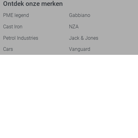
Ontdek onze merken
PME legend
Gabbiano
Cast Iron
NZA
Petrol Industries
Jack & Jones
Cars
Vanguard
Tommy Jeans
Ballin
Campbell
Only & Sons
Geisha
ONLY
Lofty Manner
Zoso
Ydence
Vero Moda
Refined Department
Garcia
Sisters Point
Red Button