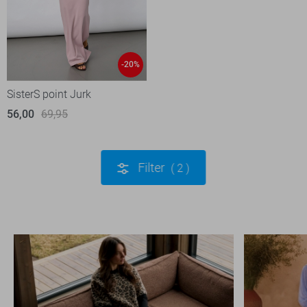
-20%
SisterS point Jurk
56,00
69,95
Filter
2