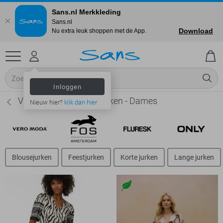
Sans.nl Merkkleding
Sans.nl
Download
Nu extra leuk shoppen met de App.
Inloggen
Vero Moda Overslag jurken - Dames
Nieuw hier?
klik dan hier
Blousejurken
Feestjurken
Korte jurken
Lange jurken