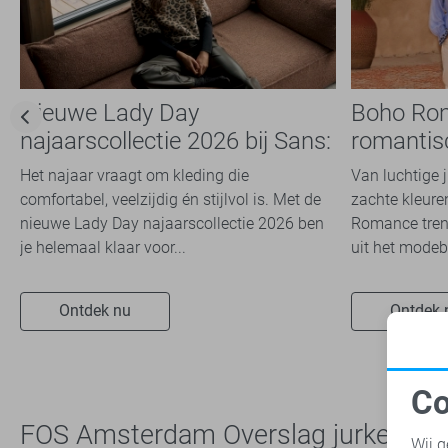
Nieuwe Lady Day
Boho Ro
najaarscollectie 2026 bij Sans:
romantis
stijl en comfort in
dit seizoe
Het najaar vraagt om kleding die
Van luchtige 
travelkwaliteit
comfortabel, veelzijdig én stijlvol is. Met de
zachte kleuren
nieuwe Lady Day najaarscollectie 2026 ben
Romance trend
je helemaal klaar voor...
uit het modeb
Ontdek nu
Ontdek 
Co
N
FOS Amsterdam Overslag jurken - 
Wij g