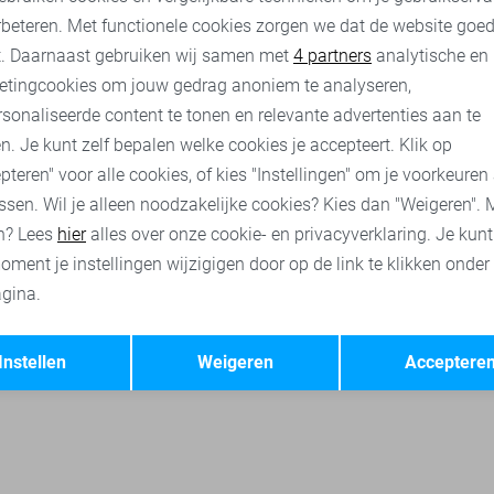
rbeteren. Met functionele cookies zorgen we dat de website goe
nalytische cookies
Marketing cookies
t. Daarnaast gebruiken wij samen met
4 partners
analytische en
etingcookies om jouw gedrag anoniem te analyseren,
sterdam broeken
Jacqueline de Yong jurken
Only jurken
V
sonaliseerde content te tonen en relevante advertenties aan te
n. Je kunt zelf bepalen welke cookies je accepteert. Klik op
pteren" voor alle cookies, of kies "Instellingen" om je voorkeuren
ssen. Wil je alleen noodzakelijke cookies? Kies dan "Weigeren". 
n? Lees
hier
alles over onze cookie- en privacyverklaring. Je kun
oment je instellingen wijzigigen door op de link te klikken onder
gina.
Opslaan
Terug
Instellen
Weigeren
Acceptere