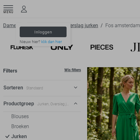
MENU
Dameskleding
Jurken
Overslag jurken
Fos amsterdam
Inloggen
Nieuw hier?
klik dan hier
Filters
Wis filters
Sorteren
Standaard
Standaard
Productgroep
Jurken, Overslag jurken
€ laag-hoog
Blouses
€ hoog-laag
Broeken
Jurken