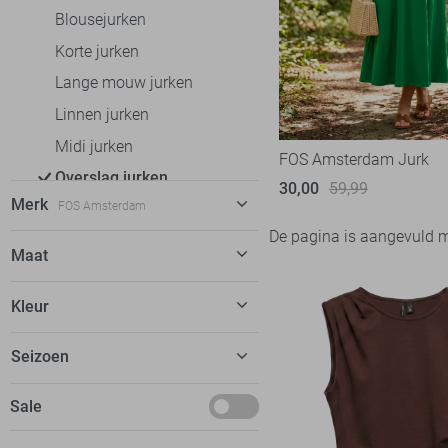
Blousejurken
Korte jurken
Lange mouw jurken
Linnen jurken
Midi jurken
FOS Amsterdam Jurk
Overslag jurken
30,00
59,99
Merk
FOS Amsterdam
Zomerjurken
De pagina is aangevuld 
Rokken
Fluresk
3
Maat
T-shirts
FOS Amsterdam
7
M
Tops
Kleur
Jacqueline de Yong
38
L
Truien
Lofty Manner
4
Groen
Seizoen
XL
Vesten
Only
46
Roze
Jassen
Deals
Sale
Pieces
6
Studio Amaya
2