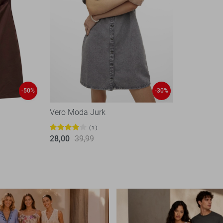
-50%
-30%
Vero Moda Jurk
1
28,00
39,99