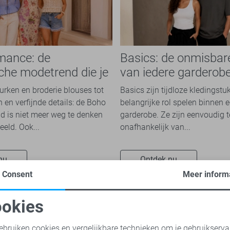
mance: de
Basics: de onmisbar
che modetrend die je
van iedere garderob
n overal ziet
jurken en broderie blouses tot
Basics zijn tijdloze kledingstu
 en verfijnde details: de Boho
belangrijke rol spelen binnen e
 is niet meer weg te denken
garderobe. Ze zijn eenvoudig 
eeld. Ook...
onafhankelijk van...
nu
Ontdek nu
Consent
Meer inform
okies
oodzakelijke cookies
Personalisatie cookies
Dames
ebruiken cookies en vergelijkbare technieken om je gebruikserva