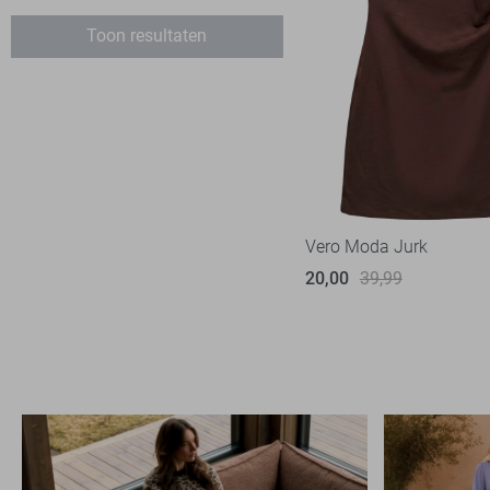
Vero Moda
25
Toon resultaten
Vila
19
Ydence
3
Vero Moda Jurk
20,00
39,99