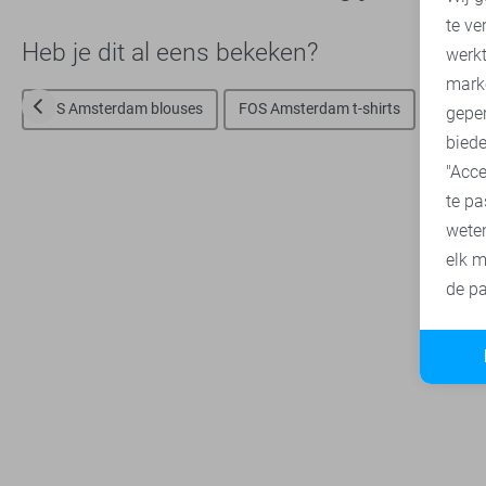
te ve
A
Heb je dit al eens bekeken?
werk
mark
FOS Amsterdam blouses
FOS Amsterdam t-shirts
FOS Am
geper
biede
"Acce
te pa
wete
elk m
de pa