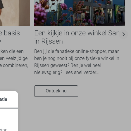
e basis
Een kijkje in onze winkel Sans
e
in Rijssen
kken die een
Ben jij die fanatieke online-shopper, maar
en veelzijdige
ben je nog nooit bij onze fysieke winkel in
te combineren,
Rijssen geweest? Ben je wel heel
nieuwsgierig? Lees snel verder...
Ontdek nu
atie
ring