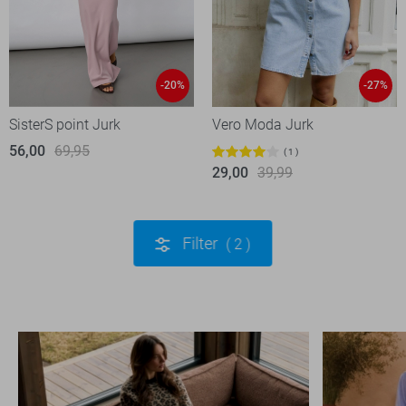
-20%
-27%
SisterS point Jurk
Vero Moda Jurk
56,00
69,95
1
29,00
39,99
Filter
2