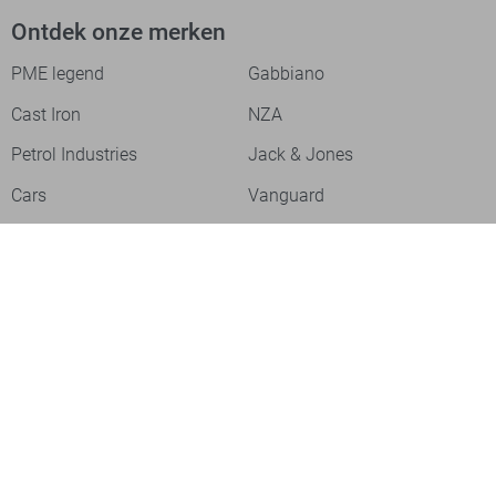
Ontdek onze merken
PME legend
Gabbiano
Cast Iron
NZA
Petrol Industries
Jack & Jones
Cars
Vanguard
Tommy Jeans
Ballin
Campbell
Only & Sons
Geisha
ONLY
Lofty Manner
Zoso
Ydence
Vero Moda
Refined Department
Garcia
Sisters Point
Red Button