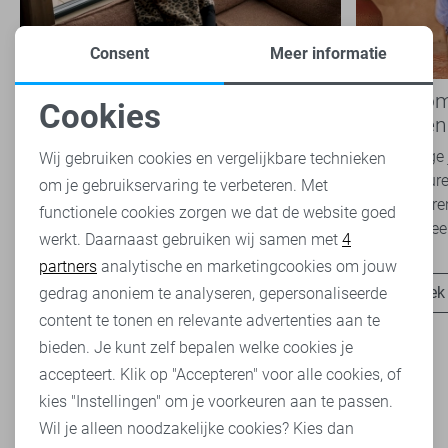
Consent
Meer informatie
Nieuwe Lady Day najaarscollectie
Boho Rom
Cookies
2026 bij Sans: stijl en comfort in
modetrend
Noodzakelijke cookies
travelkwaliteit
overal zie
Het najaar vraagt om kleding die comfortabel,
Van luchtige 
Wij gebruiken cookies en vergelijkbare technieken
veelzijdig én stijlvol is. Met de nieuwe Lady
zachte kleure
om je gebruikservaring te verbeteren. Met
Personalisatie cookies
Day najaarscollectie 2026 ben je helemaal
Romance tren
functionele cookies zorgen we dat de website goed
klaar voor...
het modebeel
werkt. Daarnaast gebruiken wij samen met
4
Analytische cookies
partners
analytische en marketingcookies om jouw
Ontdek nu
Ontdek
Marketing cookies
gedrag anoniem te analyseren, gepersonaliseerde
content te tonen en relevante advertenties aan te
bieden. Je kunt zelf bepalen welke cookies je
accepteert. Klik op "Accepteren" voor alle cookies, of
kies "Instellingen" om je voorkeuren aan te passen.
Wil je alleen noodzakelijke cookies? Kies dan