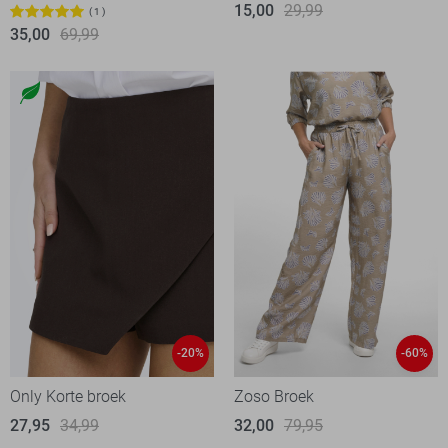
15,00
29,99
1
35,00
69,99
-20%
-60%
Only Korte broek
Zoso Broek
27,95
34,99
32,00
79,95