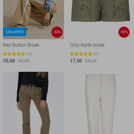
Claudette
-50%
-50%
Red Button Broek
Only Korte broek
1
1
35,00
69,99
17,50
34,99