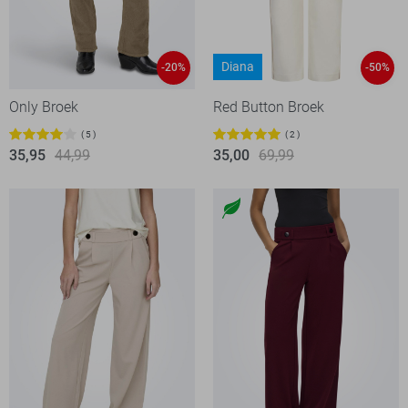
Diana
-20%
-50%
Only Broek
Red Button Broek
5
2
35,95
44,99
35,00
69,99