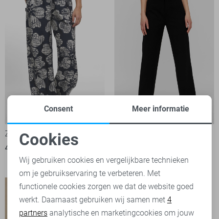
Consent
Meer informatie
-50%
-50%
Zoso Broek
Vero Moda Broek
Cookies
40,00
79,95
Noodzakelijke cookies
1
20,00
39,99
Wij gebruiken cookies en vergelijkbare technieken
om je gebruikservaring te verbeteren. Met
Personalisatie cookies
functionele cookies zorgen we dat de website goed
werkt. Daarnaast gebruiken wij samen met
4
Analytische cookies
partners
analytische en marketingcookies om jouw