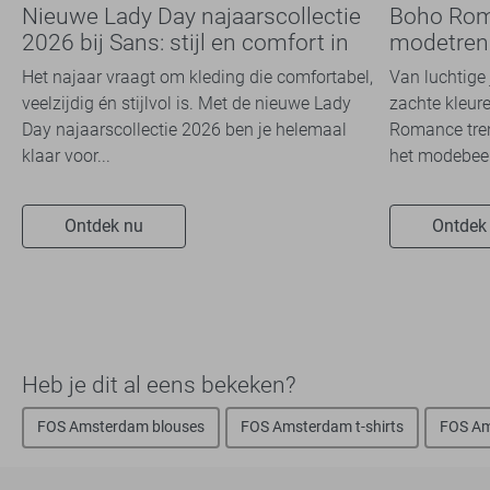
Nieuwe Lady Day najaarscollectie
Boho Rom
2026 bij Sans: stijl en comfort in
modetrend
travelkwaliteit
overal zie
Het najaar vraagt om kleding die comfortabel,
Van luchtige 
veelzijdig én stijlvol is. Met de nieuwe Lady
zachte kleure
Day najaarscollectie 2026 ben je helemaal
Romance tren
klaar voor...
het modebeel
Ontdek nu
Ontdek
Heb je dit al eens bekeken?
FOS Amsterdam blouses
FOS Amsterdam t-shirts
FOS Am