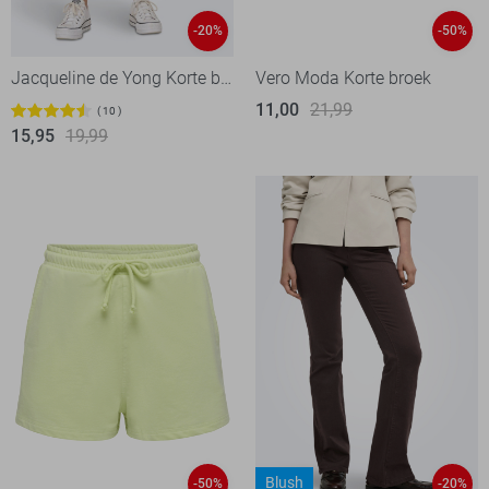
-20%
-50%
Jacqueline de Yong Korte broek
Vero Moda Korte broek
11,00
21,99
10
15,95
19,99
Blush
-50%
-20%