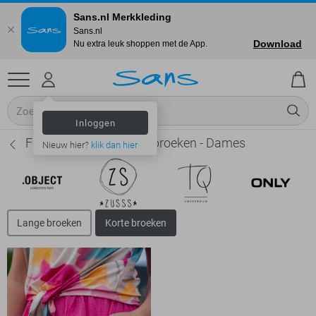
Sans.nl Merkkleding
Sans.nl
Download
Nu extra leuk shoppen met de App.
Inloggen
FOS Amsterdam Korte broeken - Dames
Nieuw hier?
klik dan hier
Lange broeken
Korte broeken