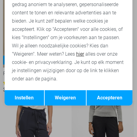
Marketing cookies
gedrag anoniem te analyseren, gepersonaliseerde
content te tonen en relevante advertenties aan te
bieden. Je kunt zelf bepalen welke cookies je
accepteert. Klik op "Accepteren" voor alle cookies, of
kies "Instellingen" om je voorkeuren aan te passen.
Wil je alleen noodzakelijke cookies? Kies dan
"Weigeren". Meer weten? Lees
hier
alles over onze
Diana
-50%
-50%
cookie- en privacyverklaring. Je kunt op elk moment
je instellingen wijzigigen door op de link te klikken
Red Button Broek
Red Button Broek
onder aan de pagina.
35,00
69,99
2
35,00
69,99
Opslaan
Terug
Instellen
Weigeren
Accepteren