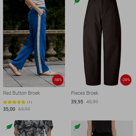
-50%
-20%
Red Button Broek
Pieces Broek
39,95
49,99
1
35,00
69,99