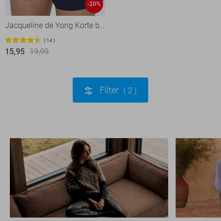
-20%
Jacqueline de Yong Korte broek
14
15,95
19,99
Filter
2