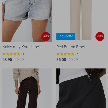
Claudette
-20%
-50%
Noisy may Korte broek
Red Button Broek
1
2
23,95
29,99
35,00
69,99