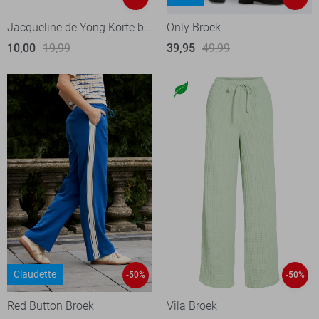
Jacqueline de Yong Korte broek
Only Broek
10,00
19,99
39,95
49,99
Claudette
-50%
-50%
Red Button Broek
Vila Broek