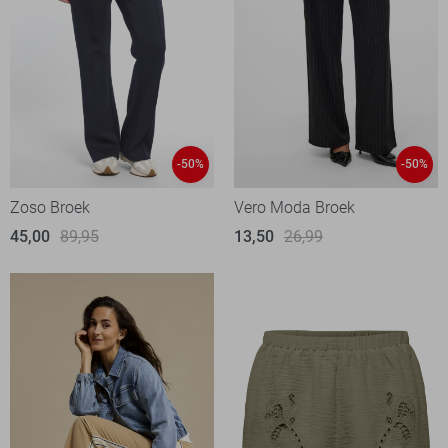
-50%
-50%
Zoso Broek
Vero Moda Broek
45,00
89,95
13,50
26,99