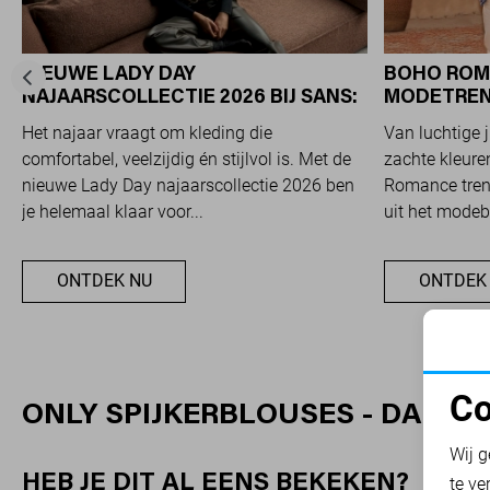
NIEUWE LADY DAY
BOHO ROM
NAJAARSCOLLECTIE 2026 BIJ SANS:
MODETREND
STIJL EN COMFORT IN
OVERAL ZI
Het najaar vraagt om kleding die
Van luchtige 
TRAVELKWALITEIT
comfortabel, veelzijdig én stijlvol is. Met de
zachte kleuren
nieuwe Lady Day najaarscollectie 2026 ben
Romance trend
je helemaal klaar voor...
uit het modeb
ONTDEK NU
ONTDEK
Co
ONLY SPIJKERBLOUSES - DAMES
N
Wij g
HEB JE DIT AL EENS BEKEKEN?
te ve