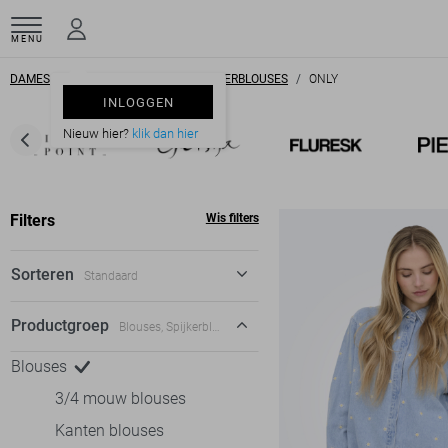
MENU
DAMESKLEDING
BLOUSES
SPIJKERBLOUSES
ONLY
INLOGGEN
Nieuw hier?
klik dan hier
Filters
Wis filters
Sorteren
Standaard
Standaard
Productgroep
Blouses, Spijkerblouses
€ laag-hoog
Blouses
€ hoog-laag
3/4 mouw blouses
Kanten blouses