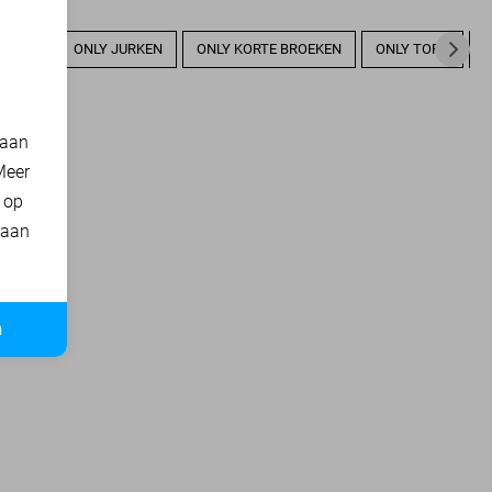
GILETS
ONLY JURKEN
ONLY KORTE BROEKEN
ONLY TOPS
O
 aan
Meer
t op
 aan
n