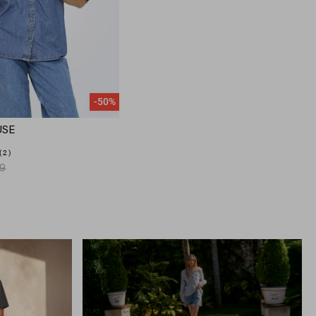
-50%
USE
2
99