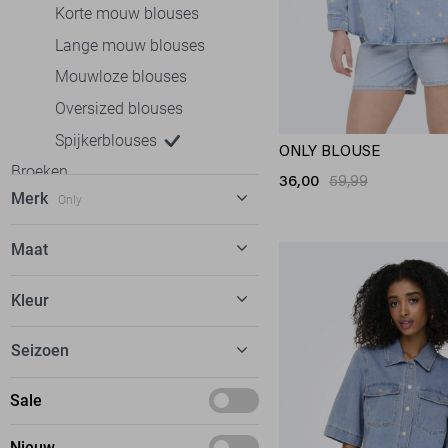
Korte mouw blouses
Lange mouw blouses
Mouwloze blouses
Oversized blouses
Spijkerblouses
ONLY BLOUSE
Broeken
36,00
59,99
Merk
Only
Jeans
Jurken
Fluresk
10
Maat
Rokken
Garcia
17
XS
T-shirts
Kleur
Geisha
54
S
Tops
Jacqueline de Yong
90
Blauw
Seizoen
M
Truien
LTB
1
Wit
L
Vesten
Basics
Sale
Noisy may
8
XL
Blazers
Deals
Object
27
Nieuw