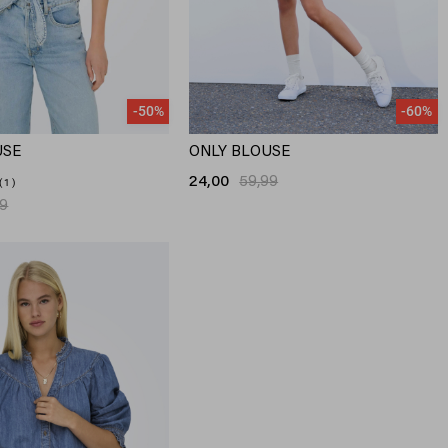
-50%
-60%
USE
ONLY BLOUSE
24,00
59,99
1
99