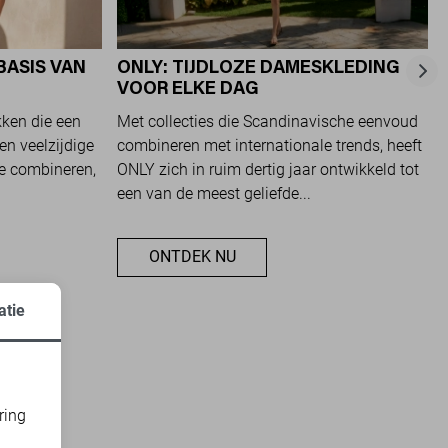
BASIS VAN
ONLY: TIJDLOZE DAMESKLEDING
VOOR ELKE DAG
kken die een
Met collecties die Scandinavische eenvoud
en veelzijdige
combineren met internationale trends, heeft
te combineren,
ONLY zich in ruim dertig jaar ontwikkeld tot
een van de meest geliefde...
ONTDEK NU
atie
ring
d