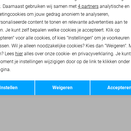
nalytische cookies
Marketing cookies
t. Daarnaast gebruiken wij samen met
4 partners
analytische en
TERS
ONLY VESTEN
ONLY BLOUSES
ONLY BLAZERS
ONLY 
etingcookies om jouw gedrag anoniem te analyseren,
sonaliseerde content te tonen en relevante advertenties aan te
n. Je kunt zelf bepalen welke cookies je accepteert. Klik op
pteren" voor alle cookies, of kies "Instellingen" om je voorkeuren
ssen. Wil je alleen noodzakelijke cookies? Kies dan "Weigeren". 
n? Lees
hier
alles over onze cookie- en privacyverklaring. Je kun
oment je instellingen wijzigigen door op de link te klikken onder
gina.
Opslaan
Terug
Instellen
Weigeren
Acceptere