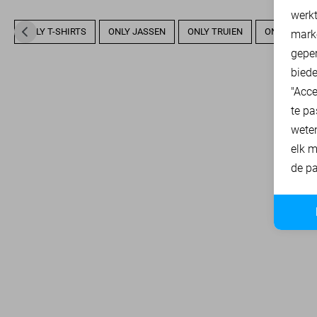
A
werk
ONLY T-SHIRTS
ONLY JASSEN
ONLY TRUIEN
ONLY SWEA
mark
geper
biede
"Acce
te pa
wete
elk m
de pa