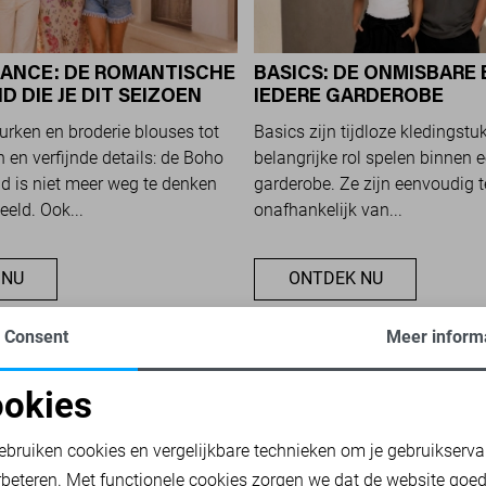
ANCE: DE ROMANTISCHE
BASICS: DE ONMISBARE 
 DIE JE DIT SEIZOEN
IEDERE GARDEROBE
ET
jurken en broderie blouses tot
Basics zijn tijdloze kledingstu
 en verfijnde details: de Boho
belangrijke rol spelen binnen e
 is niet meer weg te denken
garderobe. Ze zijn eenvoudig 
eeld. Ook...
onafhankelijk van...
 NU
ONTDEK NU
Consent
Meer inform
okies
oodzakelijke cookies
Personalisatie cookies
ebruiken cookies en vergelijkbare technieken om je gebruikserva
rbeteren. Met functionele cookies zorgen we dat de website goe