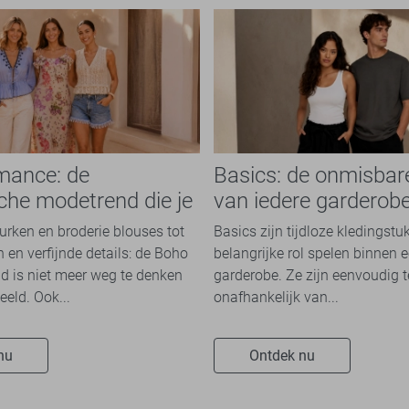
mance: de
Basics: de onmisbar
che modetrend die je
van iedere garderob
n overal ziet
jurken en broderie blouses tot
Basics zijn tijdloze kledingstu
 en verfijnde details: de Boho
belangrijke rol spelen binnen e
 is niet meer weg te denken
garderobe. Ze zijn eenvoudig 
eeld. Ook...
onafhankelijk van...
nu
Ontdek nu