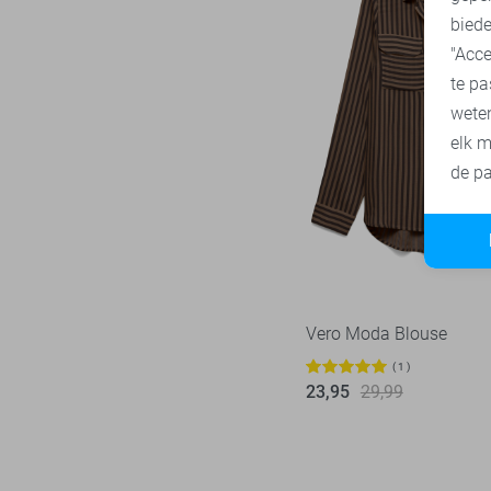
biede
"Acce
te pa
wete
elk m
de pa
Vero Moda Blouse
1
23,95
29,99