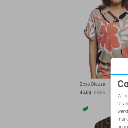
Co
Zoso Blouse
N
45,00
89,95
Wij g
te ve
A
werk
mark
geper