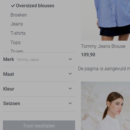
Oversized blouses
Broeken
Jeans
T-shirts
Tops
Tommy Jeans Blouse
Truien
109,90
Merk
Tommy Jeans
Vesten
De pagina is aangevuld 
Jassen
C&S The Label
12
Maat
Freequent
23
XS
Kleur
Geisha
53
S
Ichi
4
Blauw
Seizoen
M
Jacqueline de Yong
87
L
Juli
LolaLiza
32
Toon resultaten
LTB
1