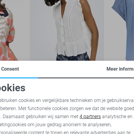
Consent
Meer inform
-50%
-30%
okies
Only Blouse
Geisha Blo
oodzakelijke cookies
Personalisatie cookies
21,00
29,99
49,00
69,
ebruiken cookies en vergelijkbare technieken om je gebruikserva
rbeteren. Met functionele cookies zorgen we dat de website goe
nalytische cookies
Marketing cookies
t. Daarnaast gebruiken wij samen met
4 partners
analytische en
etingcookies om jouw gedrag anoniem te analyseren,
sonaliseerde content te tonen en relevante advertenties aan te