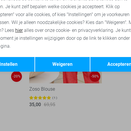
n. Je kunt zelf bepalen welke cookies je accepteert. Klik op
pteren" voor alle cookies, of kies "Instellingen" om je voorkeuren
ssen. Wil je alleen noodzakelijke cookies? Kies dan "Weigeren". 
n? Lees
hier
alles over onze cookie- en privacyverklaring. Je kun
oment je instellingen wijzigigen door op de link te klikken onder
gina.
Opslaan
Terug
Instellen
Weigeren
Acceptere
-20%
-50%
Zoso Blouse
1
35,00
69,95