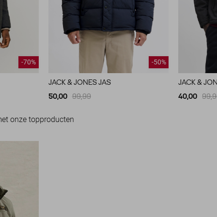
-70%
-50%
JACK & JONES JAS
JACK & JO
50,00
99,99
40,00
99,
met onze topproducten