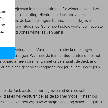
nes winterjassen in ons assortiment. De winterjas van Jack
 aan
-nonsense uitstraling. Hierdoor is Jack and Jones al
Meer
rm tijdens de koudste dagen. Daarnaast ziet de jas er
t op
ijk meerdere winters mee. Sans heeft iedere winter de nieuwste
 aan
de Jack and Jones winterjas van Sans!
e soorten winterjassen. Voor de iets minder koude dagen
n
rmere winterdagen. Wanneer de temperatuur buiten onder nul
ontkraag afneembaar is. En niet onbelangrijk: de Jack and
er altijd een geschikt exemplaar voor jou bij zit. Creëer jouw
hillende Jack en Jones winterjassen uit de nieuwste
lig af en wij versturen de jas de zo snel mogelijk naar jou
er? Dan verzenden wij jouw winterjas ook nog helemaal gratis!