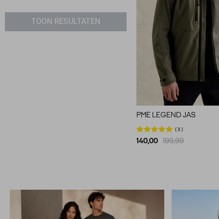
Gabbiano
2
Jack & Jones
18
TOON RESULTATEN
Lerros
3
Malelions
1
NO-EXCESS
18
PME legend
59
Superdry
5
Tommy Jeans
7
PME LEGEND JAS
Vanguard
18
3
140,00
199,99