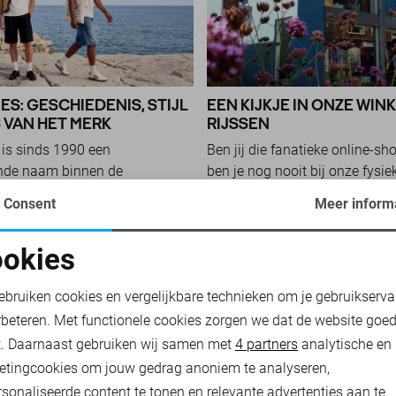
ES: GESCHIEDENIS, STIJL
EEN KIJKJE IN ONZE WINK
 VAN HET MERK
RIJSSEN
is sinds 1990 een
Ben jij die fanatieke online-sh
nde naam binnen de
ben je nog nooit bij onze fysie
et Deense merk is onderdeel
Rijssen geweest? Ben je wel he
Consent
Meer inform
 Bestseller, begon als
nieuwsgierig? Lees snel verder.
okies
ONTDEK NU
oodzakelijke cookies
Personalisatie cookies
 NU
ebruiken cookies en vergelijkbare technieken om je gebruikserva
rbeteren. Met functionele cookies zorgen we dat de website goe
nalytische cookies
Marketing cookies
t. Daarnaast gebruiken wij samen met
4 partners
analytische en
etingcookies om jouw gedrag anoniem te analyseren,
sonaliseerde content te tonen en relevante advertenties aan te