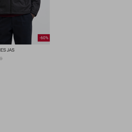
-60%
NES JAS
99