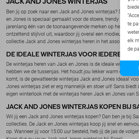
JACK AND JONES WINTERJAS
biede
Ben jij op zoek naar een Jack and Jones winterjas? Shop dez
"Acce
en Jones is speciaal gemaakt voor de stoere, trendy man. He
te pa
jarenlang één van de toonaangevende merken op het gebied v
wete
ontzettend stijlvol uit, waardoor jij overal een modieuze ind
elk m
collectie Jack and Jones winterjas heren in het assortiment
de pa
DE IDEALE WINTERJAS VOOR IEDERE MAN
De winterjas heren van Jack en Jones is de ideale winterjas 
hebben we de tussenjas. Het houdt jou lekker warm door de w
komt, is de gewatteerde winterjas Jack and Jones ideaal voor
Jones winterjas ziet er erg mannelijk en stoer uit! Sans biedt
eigen winterlook met de winterjas heren Jack en Jones van S
JACK AND JONES WINTERJAS KOPEN BIJ S
Wil jij een Jack and Jones winterjas kopen? Dan ben je bij S
collecties. De Jack en Jones winterjas koop jij snel en eenvou
op. Wanneer jij voor 15:00 uur besteld, heb jij de jas de vo
Koop dus nu jouw Jack and Jones winterjas bij Sans!