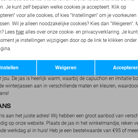
n. Je kunt zelf bepalen welke cookies je accepteert. Klik op
e dan nu bij Sans! Wij hebben de nieuwste collectie Jack and Jo
pteren" voor alle cookies, of kies "Instellingen" om je voorkeuren
t kledingmerk staat bekend om zijn hoogwaardige kwaliteit en no
ssen. Wil je alleen noodzakelijke cookies? Kies dan "Weigeren". 
an heren winterjassen. De Jack en Jones winterjas houdt jou wa
n? Lees
hier
alles over onze cookie- en privacyverklaring. Je kun
ruk achterlaat. Door zijn hoge kwaliteit gaat de jas ook gemakkel
oment je instellingen wijzigigen door op de link te klikken onder
. Kijk snel verder op deze pagina voor het complete aanbod van 
gina.
Opslaan
Terug
voor de moderne man. Bij Sans heb jij de keuze uit verschillend
Instellen
Weigeren
Acceptere
aterdichte stof en met de jas trotseer jij de herfstdagen en wa
 jou. De jas is heerlijk warm, waarbij de capuchon en imitatie b
 de winterjassen aan in verschillende maten en kleuren, waardoor 
ans!
ANS
ans aan het juiste adres! Wij hebben een groot aanbod van versc
dig op onze website. Plaats de jas in het winkelmandje, reken vei
lgende werkdag al in huis! Heb je een bestelwaarde van €95 of me