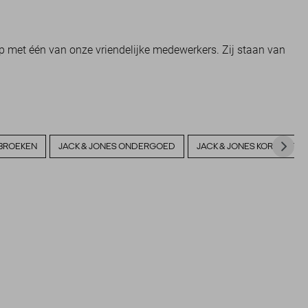
p met één van onze vriendelijke medewerkers. Zij staan van
 BROEKEN
JACK & JONES ONDERGOED
JACK & JONES KORTE BRO