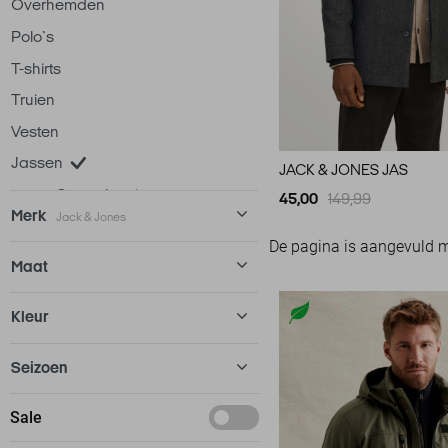
Overhemden
Polo`s
T-shirts
Truien
Vesten
Jassen
JACK & JONES JAS
Capuchon jassen
45,00
149,99
Merk
Jack & Jones
Gewatteerde jassen
De pagina is aangevuld 
Tussenjassen
Antony Morato
3
Maat
Winterjassen
Ballin
4
S
Kleur
Zomerjassen
Calvin Klein
3
XXL
Ondergoed
Cars
13
Blauw
Seizoen
Loungewear
Cast Iron
12
Grijs
Basics
Accessoires
Sale
Donders
52
Zwart
Oktober