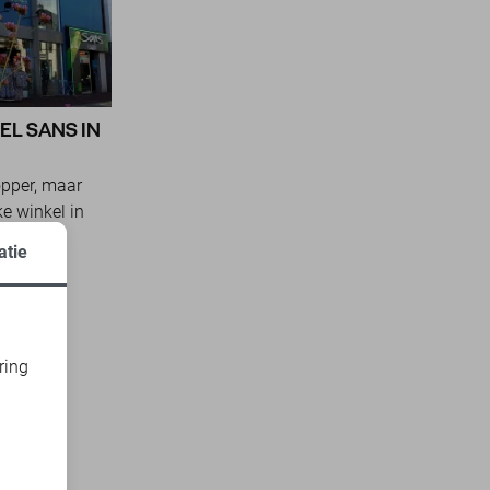
EL SANS IN
opper, maar
ke winkel in
el
atie
..
ring
d