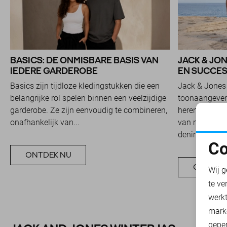
BASICS: DE ONMISBARE BASIS VAN
JACK & JON
IEDERE GARDEROBE
EN SUCCES
Basics zijn tijdloze kledingstukken die een
Jack & Jones 
belangrijke rol spelen binnen een veelzijdige
toonaangeve
garderobe. Ze zijn eenvoudig te combineren,
herenmode. H
onafhankelijk van...
van modegroep
denimlabel...
Co
ONTDEK NU
N
ONTDEK
Wij g
te ve
A
werk
mark
geper