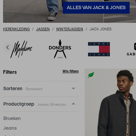
ALLES VAN JACK & JONES
HERENKLEDING
JASSEN
WINTERJASSEN
JACK JONES
Filters
Wis filters
Sorteren
Standaard
Standaard
Productgroep
Jassen, Winterjassen
€ laag-hoog
Broeken
€ hoog-laag
Jeans