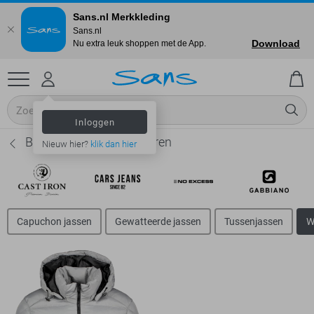
Sans.nl Merkkleding
Sans.nl
Download
Nu extra leuk shoppen met de App.
Inloggen
Ballin Winterjassen - Heren
Nieuw hier?
klik dan hier
Capuchon jassen
Gewatteerde jassen
Tussenjassen
W