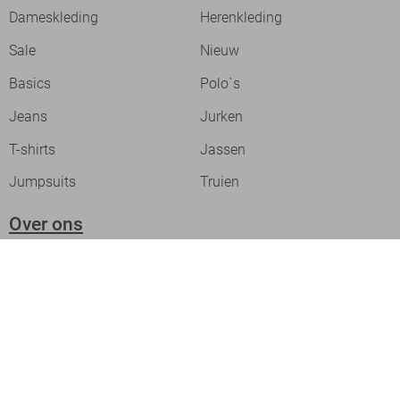
Dameskleding
Herenkleding
Sale
Nieuw
Basics
Polo`s
Jeans
Jurken
T-shirts
Jassen
Jumpsuits
Truien
Over ons
Laat je inspireren
Werken bij
Ontdek onze merken
PME legend
Gabbiano
Cast Iron
NZA