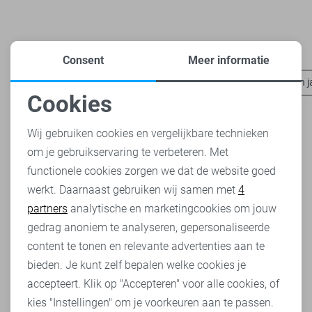
Heb je dit al eens bekeken?
Consent
Meer informatie
Ballin truien
Ballin sweaters
Ballin t-shirts
Cast Iron 
Cookies
Noodzakelijke cookies
Wij gebruiken cookies en vergelijkbare technieken
om je gebruikservaring te verbeteren. Met
Personalisatie cookies
functionele cookies zorgen we dat de website goed
werkt. Daarnaast gebruiken wij samen met
4
Analytische cookies
partners
analytische en marketingcookies om jouw
Marketing cookies
gedrag anoniem te analyseren, gepersonaliseerde
content te tonen en relevante advertenties aan te
bieden. Je kunt zelf bepalen welke cookies je
accepteert. Klik op "Accepteren" voor alle cookies, of
kies "Instellingen" om je voorkeuren aan te passen.