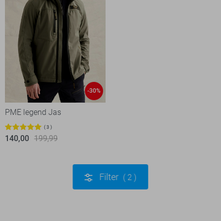
-30%
PME legend Jas
3
140,00
199,99
Filter
2