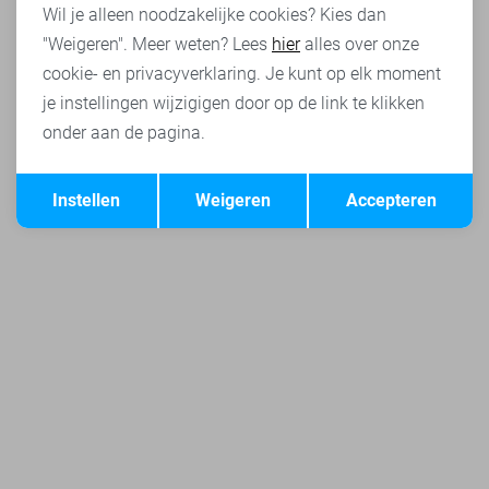
Wil je alleen noodzakelijke cookies? Kies dan
"Weigeren". Meer weten? Lees
hier
alles over onze
cookie- en privacyverklaring. Je kunt op elk moment
je instellingen wijzigigen door op de link te klikken
onder aan de pagina.
Opslaan
Terug
Instellen
Weigeren
Accepteren