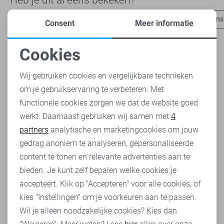
Tommy Jeans truien
Tommy Jeans t-shirts
Tommy Jeans
Consent
Meer informatie
Cookies
Noodzakelijke cookies
Wij gebruiken cookies en vergelijkbare technieken
om je gebruikservaring te verbeteren. Met
Personalisatie cookies
functionele cookies zorgen we dat de website goed
werkt. Daarnaast gebruiken wij samen met
4
Analytische cookies
partners
analytische en marketingcookies om jouw
Marketing cookies
gedrag anoniem te analyseren, gepersonaliseerde
content te tonen en relevante advertenties aan te
bieden. Je kunt zelf bepalen welke cookies je
accepteert. Klik op "Accepteren" voor alle cookies, of
kies "Instellingen" om je voorkeuren aan te passen.
Wil je alleen noodzakelijke cookies? Kies dan