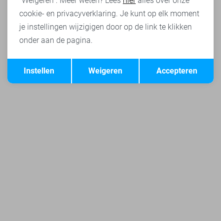
"Weigeren". Meer weten? Lees
hier
alles over onze
cookie- en privacyverklaring. Je kunt op elk moment
je instellingen wijzigigen door op de link te klikken
onder aan de pagina.
Opslaan
Terug
Instellen
Weigeren
Accepteren