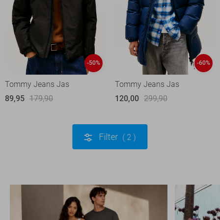
-50%
-60%
Tommy Jeans Jas
Tommy Jeans Jas
89,95
179,90
120,00
299,90
Filter
2