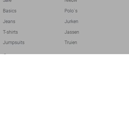
Sale
Nieuw
Basics
Polo`s
Jeans
Jurken
T-shirts
Jassen
Jumpsuits
Truien
Over ons
Laat je inspireren
Werken bij
Ontdek onze merken
PME legend
Gabbiano
Cast Iron
NZA
Petrol Industries
Jack & Jones
Cars
Vanguard