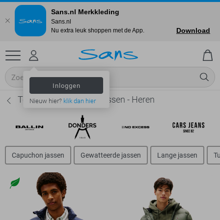
Sans.nl Merkkleding
Sans.nl
Download
Nu extra leuk shoppen met de App.
Inloggen
Tommy Jeans Winterjassen - Heren
Nieuw hier?
klik dan hier
Capuchon jassen
Gewatteerde jassen
Lange jassen
T