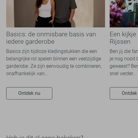
Basics: de onmisbare basis van
Een kijkje
iedere garderobe
Rijssen
Basics zijn tijdloze kledingstukken die een
Ben jij die f
belangrijke rol spelen binnen een veelzijdige
je nog nooit 
garderobe. Ze zijn eenvoudig te combineren,
geweest? Ben
onafhankelijk van...
snel verder...
Ontdek nu
Ontdek
Heb je dit al eens bekeken?