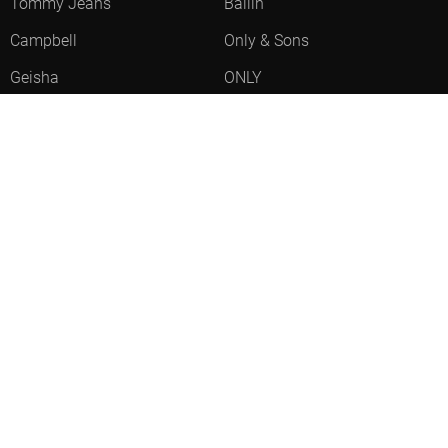
Tommy Jeans
Ballin
Campbell
Only & Sons
Geisha
ONLY
Lofty Manner
Zoso
Ydence
Vero Moda
Refined Department
Garcia
Sisters Point
Red Button
JDY
Fluresk
Harper & Yve
Object
Meld je aan voor onze nieuwsbrief
Meld je aan voor onze nieuwsbrief en profiteer als eerste van
acties!