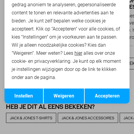
BASICS: DE ONMISBARE BASIS VAN
JACK & JO
Marketing cookies
gedrag anoniem te analyseren, gepersonaliseerde
IEDERE GARDEROBE
EN SUCCES
content te tonen en relevante advertenties aan te
Basics zijn tijdloze kledingstukken die een
Jack & Jones
bieden. Je kunt zelf bepalen welke cookies je
belangrijke rol spelen binnen een veelzijdige
toonaangeve
accepteert. Klik op "Accepteren" voor alle cookies, of
garderobe. Ze zijn eenvoudig te combineren,
herenmode. H
kies "Instellingen" om je voorkeuren aan te passen.
onafhankelijk van...
van modegroe
denimlabel...
Wil je alleen noodzakelijke cookies? Kies dan
"Weigeren". Meer weten? Lees
hier
alles over onze
ONTDEK NU
cookie- en privacyverklaring. Je kunt op elk moment
ONTDEK
je instellingen wijzigigen door op de link te klikken
onder aan de pagina.
Opslaan
Terug
Instellen
Weigeren
Accepteren
HEB JE DIT AL EENS BEKEKEN?
JACK & JONES T-SHIRTS
JACK & JONES ACCESSOIRES
JACK