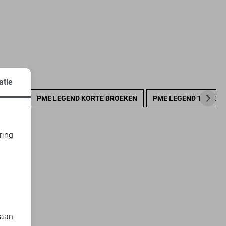
atie
ROEKEN
PME LEGEND KORTE BROEKEN
PME LEGEND TRUIEN
ring
d
 aan