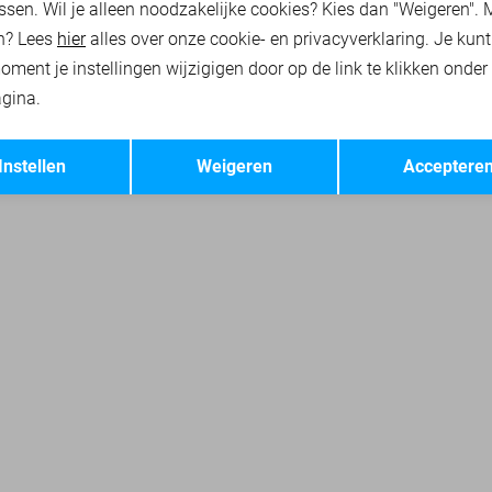
ssen. Wil je alleen noodzakelijke cookies? Kies dan "Weigeren". 
n? Lees
hier
alles over onze cookie- en privacyverklaring. Je kun
oment je instellingen wijzigigen door op de link te klikken onder
gina.
Opslaan
Terug
Instellen
Weigeren
Acceptere