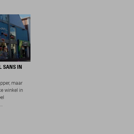
L SANS IN
opper, maar
ke winkel in
el
..