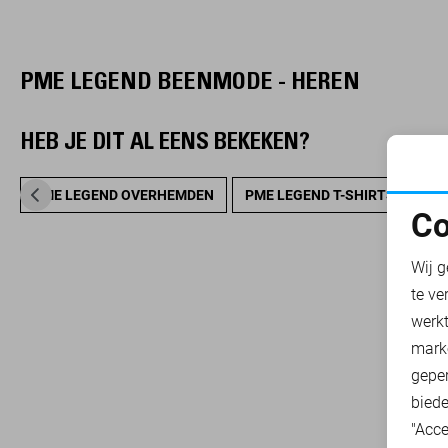
PME LEGEND BEENMODE - HEREN
HEB JE DIT AL EENS BEKEKEN?
PME LEGEND OVERHEMDEN
PME LEGEND T-SHIRTS
PM
Co
N
Wij g
te ve
A
werk
mark
geper
biede
"Acce