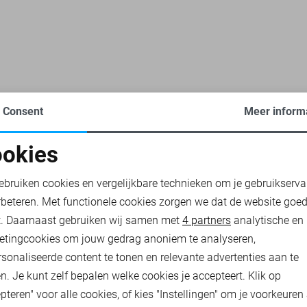
Consent
Meer inform
E LEGEND POLO`S
PME LEGEND SWEATERS
PME LEGEND B
okies
oodzakelijke cookies
Personalisatie cookies
ebruiken cookies en vergelijkbare technieken om je gebruikserva
rbeteren. Met functionele cookies zorgen we dat de website goe
nalytische cookies
Marketing cookies
t. Daarnaast gebruiken wij samen met
4 partners
analytische en
etingcookies om jouw gedrag anoniem te analyseren,
sonaliseerde content te tonen en relevante advertenties aan te
n. Je kunt zelf bepalen welke cookies je accepteert. Klik op
pteren" voor alle cookies, of kies "Instellingen" om je voorkeuren