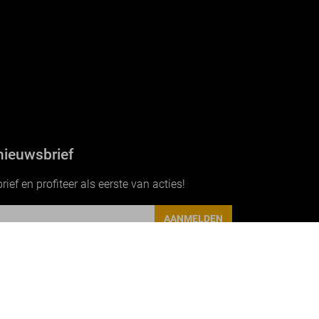
nieuwsbrief
ef en profiteer als eerste van acties!
AANMELDEN