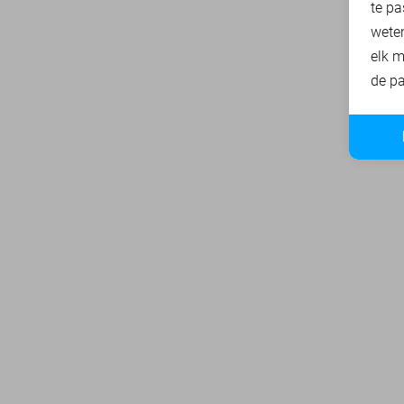
te pa
wete
elk m
de pa