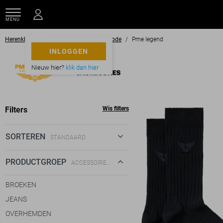
MENU
Herenkleding
Accessoires
Beenmode
Pme legend
INLOGGEN
Nieuw hier?
klik dan hier
Filters
Wis filters
SORTEREN
STANDAARD
STANDAARD
PRODUCTGROEP
ACCESSOIRES, BEENMODE
€ LAAG-HOOG
BROEKEN
€ HOOG-LAAG
JEANS
OVERHEMDEN