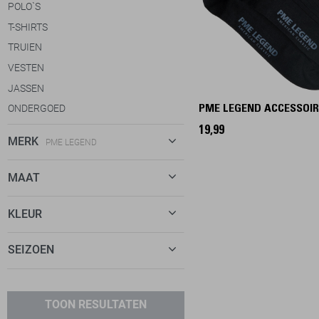
POLO`S
T-SHIRTS
TRUIEN
VESTEN
JASSEN
ONDERGOED
PME LEGEND ACCESSOIR
ACCESSOIRES
19,99
MERK
PME LEGEND
BEENMODE
SJAALS
FALKE
18
MAAT
RIEMEN
JACK & JONES
24
NS
KLEUR
SCHOENEN
PME LEGEND
20
BLAUW
SEIZOEN
TOON RESULTATEN