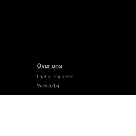
Over ons
Laat je inspireren
Werken bij
Ontdek onze merken
PME legend
Gabbiano
Cast Iron