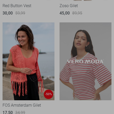
Red Button Vest
Zoso Gilet
30,00
59,99
45,00
89,95
-50%
FOS Amsterdam Gilet
17,50
34,99