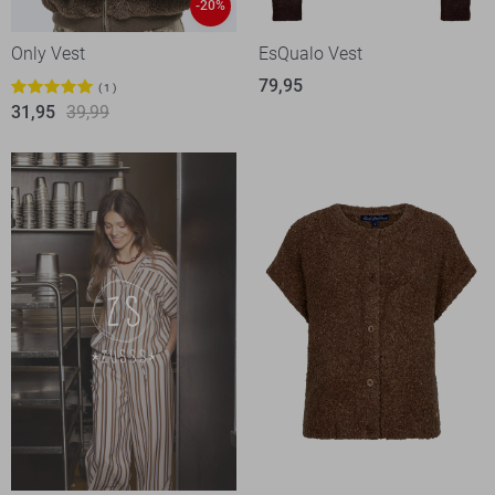
-20%
Only Vest
EsQualo Vest
79,95
1
31,95
39,99