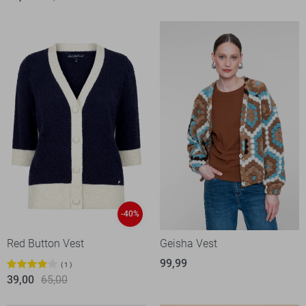
-40%
Red Button Vest
Geisha Vest
99,99
1
39,00
65,00