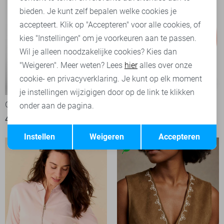
bieden. Je kunt zelf bepalen welke cookies je
accepteert. Klik op "Accepteren" voor alle cookies, of
kies "Instellingen" om je voorkeuren aan te passen.
Wil je alleen noodzakelijke cookies? Kies dan
"Weigeren". Meer weten? Lees
hier
alles over onze
cookie- en privacyverklaring. Je kunt op elk moment
-50%
-50%
je instellingen wijzigigen door op de link te klikken
Geisha Vest
Zoso Vest
onder aan de pagina.
40,00
79,99
40,00
79,95
Opslaan
Terug
Instellen
Weigeren
Accepteren