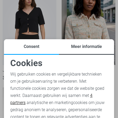
Consent
Meer informatie
-50%
Cookies
Noodzakelijke cookies
Jacqueline de Yong Vest
NED Vest
Wij gebruiken cookies en vergelijkbare technieken
36,99
45,00
89,99
om je gebruikservaring te verbeteren. Met
Personalisatie cookies
functionele cookies zorgen we dat de website goed
werkt. Daarnaast gebruiken wij samen met
4
Analytische cookies
partners
analytische en marketingcookies om jouw
Marketing cookies
gedrag anoniem te analyseren, gepersonaliseerde
content te tonen en relevante advertenties aan te