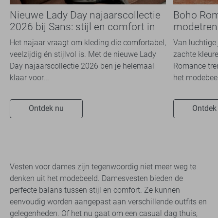
Nieuwe Lady Day najaarscollectie
Boho Rom
2026 bij Sans: stijl en comfort in
modetrend
travelkwaliteit
overal zie
Het najaar vraagt om kleding die comfortabel,
Van luchtige 
veelzijdig én stijlvol is. Met de nieuwe Lady
zachte kleure
Day najaarscollectie 2026 ben je helemaal
Romance tren
klaar voor...
het modebeel
Ontdek nu
Ontdek
Vesten voor dames zijn tegenwoordig niet meer weg te
denken uit het modebeeld. Damesvesten bieden de
perfecte balans tussen stijl en comfort. Ze kunnen
eenvoudig worden aangepast aan verschillende outfits en
gelegenheden. Of het nu gaat om een casual dag thuis,