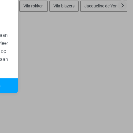
 broeken
Vila rokken
Vila blazers
Jacqueline de Yong jurken
 aan
Meer
t op
 aan
n