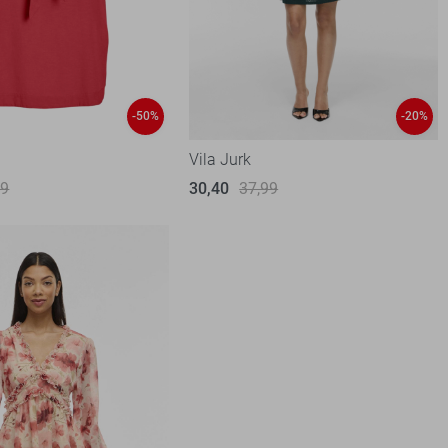
-50%
-20%
Vila Jurk
99
30,40
37,99