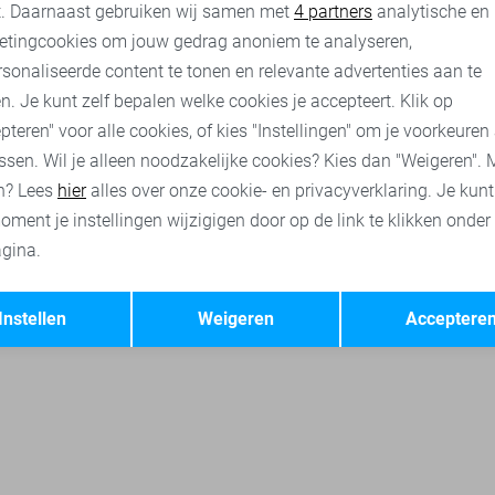
nalytische cookies
Marketing cookies
t. Daarnaast gebruiken wij samen met
4 partners
analytische en
ila jassen
Vila broeken
Vila tops
Vila jurken
Vila korte
etingcookies om jouw gedrag anoniem te analyseren,
sonaliseerde content te tonen en relevante advertenties aan te
n. Je kunt zelf bepalen welke cookies je accepteert. Klik op
pteren" voor alle cookies, of kies "Instellingen" om je voorkeuren
ssen. Wil je alleen noodzakelijke cookies? Kies dan "Weigeren". 
n? Lees
hier
alles over onze cookie- en privacyverklaring. Je kun
oment je instellingen wijzigigen door op de link te klikken onder
gina.
Opslaan
Terug
Instellen
Weigeren
Acceptere