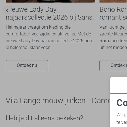
Nieuwe Lady Day
Boho Ro
najaarscollectie 2026 bij Sans:
romantis
stijl en comfort in
dit seizoe
Het najaar vraagt om kleding die
Van luchtige 
travelkwaliteit
comfortabel, veelzijdig én stijlvol is. Met de
zachte kleuren
nieuwe Lady Day najaarscollectie 2026 ben
Romance trend
je helemaal klaar voor...
uit het modeb
Ontdek nu
Ontdek 
Vila Lange mouw jurken - Dames
Co
N
Wij g
Heb je dit al eens bekeken?
te ve