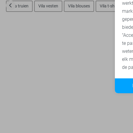
A
werk
Vila truien
Vila vesten
Vila blouses
Vila t-shirts
V
mark
geper
biede
"Acce
te pa
wete
elk m
de pa