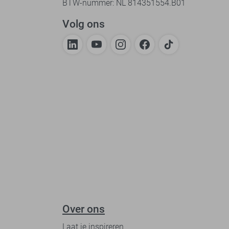
BTW-nummer: NL 814351554.B01
Volg ons
Over ons
Laat je inspireren