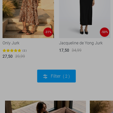
-31%
-50%
Only Jurk
Jacqueline de Yong Jurk
17,50
34,99
2
27,50
39,99
Filter
2