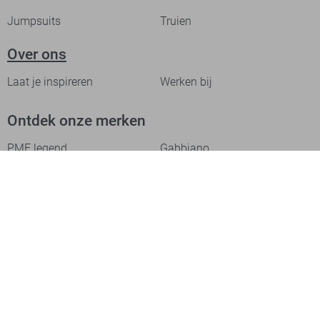
Jumpsuits
Truien
Over ons
Laat je inspireren
Werken bij
Ontdek onze merken
PME legend
Gabbiano
Cast Iron
NZA
Petrol Industries
Jack & Jones
Cars
Vanguard
Tommy Jeans
Ballin
Campbell
Only & Sons
Geisha
ONLY