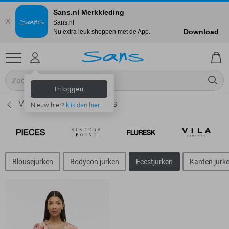
Sans.nl Merkkleding
Sans.nl
Download
Nu extra leuk shoppen met de App.
Inloggen
Vila Feestjurken - Dames
Nieuw hier?
klik dan hier
Blousejurken
Bodycon jurken
Feestjurken
Kanten jurk