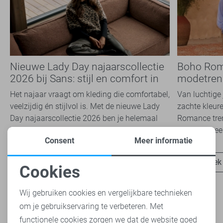
Nieuwe Lady Day najaarscollectie
Boho Rom
2026 bij Sans: stijl en comfort in
modetrend
travelkwaliteit
overal zie
Het najaar vraagt om kleding die comfortabel,
Van luchtige 
veelzijdig én stijlvol is. Met de nieuwe Lady
zachte kleure
Day najaarscollectie 2026 ben je helemaal
Romance tren
klaar voor...
het modebeel
Consent
Meer informatie
Ontdek nu
Ontdek
Cookies
Noodzakelijke cookies
Wij gebruiken cookies en vergelijkbare technieken
om je gebruikservaring te verbeteren. Met
Personalisatie cookies
functionele cookies zorgen we dat de website goed