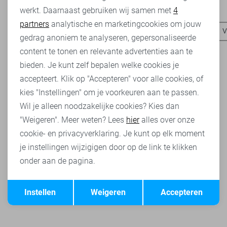
Heb je dit al eens bekeken?
werkt. Daarnaast gebruiken wij samen met
4
Analytische cookies
partners
analytische en marketingcookies om jouw
Vila truien
Vila vesten
Vila blouses
Vila t-shirts
V
Marketing cookies
gedrag anoniem te analyseren, gepersonaliseerde
content te tonen en relevante advertenties aan te
bieden. Je kunt zelf bepalen welke cookies je
accepteert. Klik op "Accepteren" voor alle cookies, of
kies "Instellingen" om je voorkeuren aan te passen.
Wil je alleen noodzakelijke cookies? Kies dan
"Weigeren". Meer weten? Lees
hier
alles over onze
cookie- en privacyverklaring. Je kunt op elk moment
je instellingen wijzigigen door op de link te klikken
onder aan de pagina.
Opslaan
Terug
Instellen
Weigeren
Accepteren