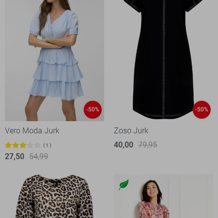
-50%
-50%
Vero Moda Jurk
Zoso Jurk
40,00
79,95
1
27,50
54,99