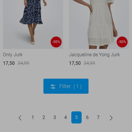
-50%
-50%
Only Jurk
Jacqueline de Yong Jurk
17,50
34,99
17,50
34,99
Filter
1
1
2
3
4
5
6
7