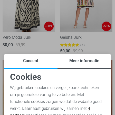
-50%
-50%
Vero Moda Jurk
Geisha Jurk
30,00
59,99
2
50,00
99,99
Consent
Meer informatie
Cookies
Noodzakelijke cookies
Wij gebruiken cookies en vergelijkbare technieken
om je gebruikservaring te verbeteren. Met
Personalisatie cookies
functionele cookies zorgen we dat de website goed
werkt. Daarnaast gebruiken wij samen met
4
Analytische cookies