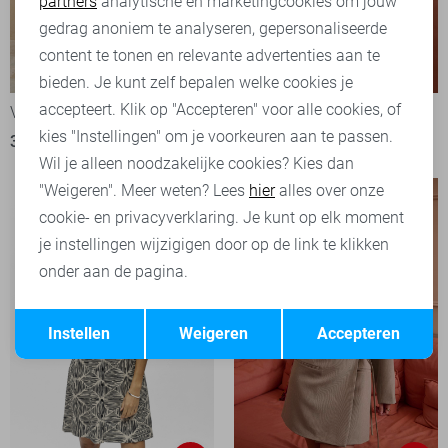
partners
analytische en marketingcookies om jouw
Marketing cookies
gedrag anoniem te analyseren, gepersonaliseerde
content te tonen en relevante advertenties aan te
-50%
-50%
bieden. Je kunt zelf bepalen welke cookies je
accepteert. Klik op "Accepteren" voor alle cookies, of
Vero Moda Jurk
LolaLiza Jurk
kies "Instellingen" om je voorkeuren aan te passen.
30,00
59,99
33,00
65,99
Wil je alleen noodzakelijke cookies? Kies dan
"Weigeren". Meer weten? Lees
hier
alles over onze
cookie- en privacyverklaring. Je kunt op elk moment
je instellingen wijzigigen door op de link te klikken
onder aan de pagina.
Opslaan
Terug
Instellen
Weigeren
Accepteren