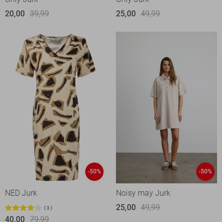
20,00
39,99
25,00
49,99
-50%
-50%
NED Jurk
Noisy may Jurk
25,00
49,99
3
40,00
79,99