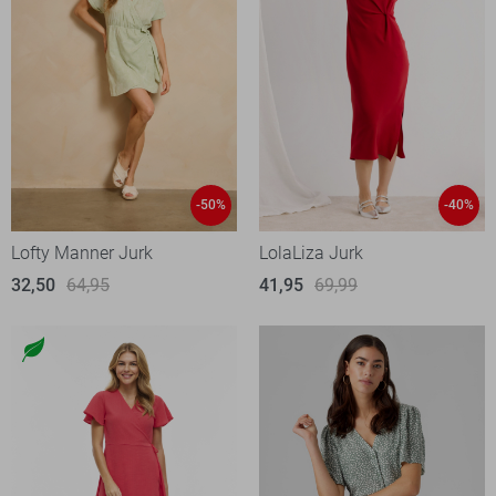
-50%
-40%
Lofty Manner Jurk
LolaLiza Jurk
32,50
64,95
41,95
69,99