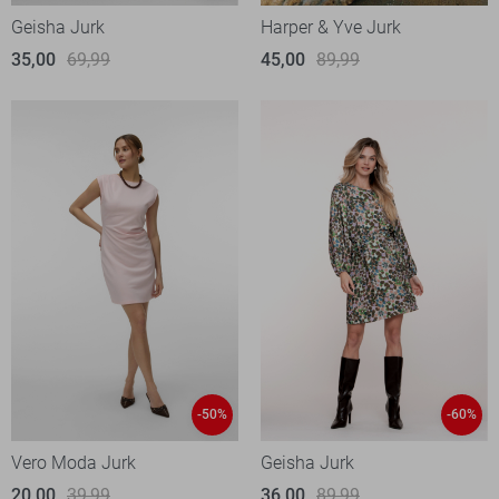
Geisha Jurk
Harper & Yve Jurk
35,00
69,99
45,00
89,99
-50%
-60%
Vero Moda Jurk
Geisha Jurk
20,00
39,99
36,00
89,99