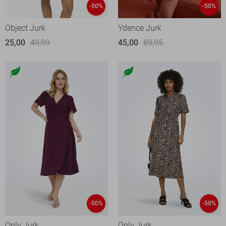
-50%
-50%
Object Jurk
Ydence Jurk
25,00
49,99
45,00
89,95
-50%
-50%
Only Jurk
Only Jurk