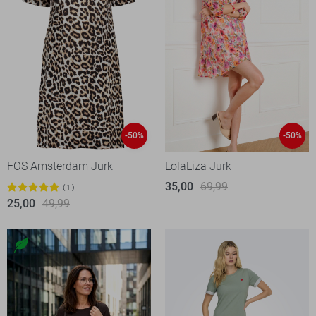
-50%
-50%
FOS Amsterdam Jurk
LolaLiza Jurk
35,00
69,99
1
25,00
49,99