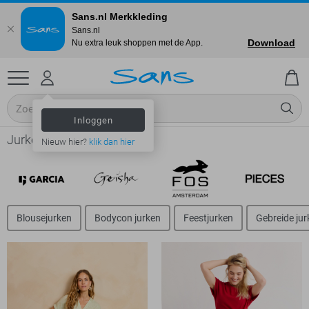
Sans.nl Merkkleding
Sans.nl
Download
Nu extra leuk shoppen met de App.
Inloggen
Jurken online shop
Nieuw hier?
klik dan hier
Blousejurken
Bodycon jurken
Feestjurken
Gebreide jur