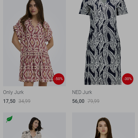
-50%
-30%
Only Jurk
NED Jurk
17,50
34,99
56,00
79,99