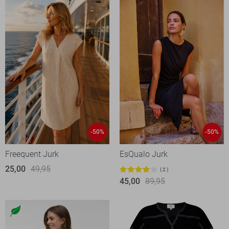
-50%
-50%
Freequent Jurk
EsQualo Jurk
25,00
49,95
2
45,00
89,95