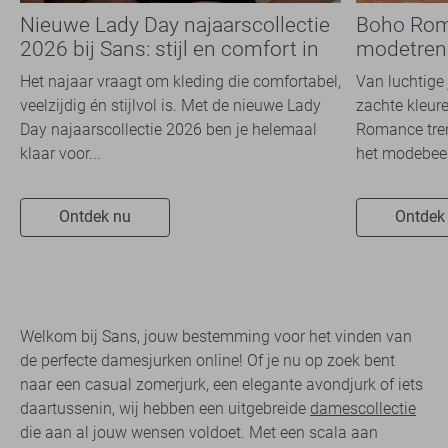
Nieuwe Lady Day najaarscollectie
Boho Rom
2026 bij Sans: stijl en comfort in
modetrend
travelkwaliteit
overal zie
Het najaar vraagt om kleding die comfortabel,
Van luchtige 
veelzijdig én stijlvol is. Met de nieuwe Lady
zachte kleure
Day najaarscollectie 2026 ben je helemaal
Romance tren
klaar voor...
het modebeel
Ontdek nu
Ontdek
Welkom bij Sans, jouw bestemming voor het vinden van
de perfecte damesjurken online! Of je nu op zoek bent
naar een casual zomerjurk, een elegante avondjurk of iets
daartussenin, wij hebben een uitgebreide
damescollectie
die aan al jouw wensen voldoet. Met een scala aan