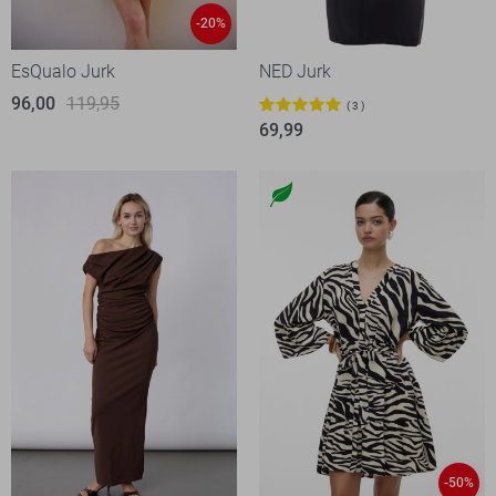
-20%
EsQualo Jurk
NED Jurk
96,00
119,95
3
69,99
-50%