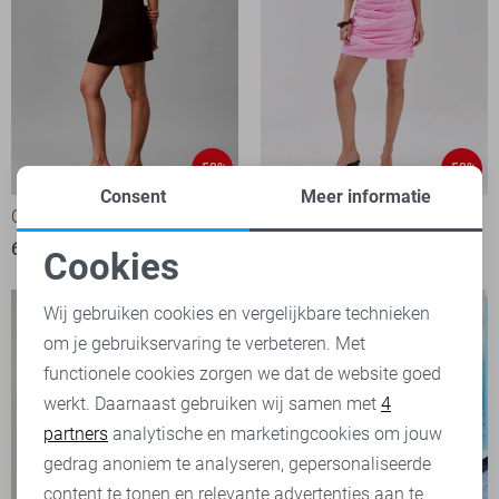
-50%
-50%
Consent
Meer informatie
Calvin Klein Jurk
Harper & Yve Jurk
69,95
139,90
50,00
99,99
Cookies
Noodzakelijke cookies
Wij gebruiken cookies en vergelijkbare technieken
om je gebruikservaring te verbeteren. Met
Personalisatie cookies
functionele cookies zorgen we dat de website goed
werkt. Daarnaast gebruiken wij samen met
4
Analytische cookies
partners
analytische en marketingcookies om jouw
Marketing cookies
gedrag anoniem te analyseren, gepersonaliseerde
content te tonen en relevante advertenties aan te