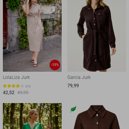
-15%
LolaLiza Jurk
Garcia Jurk
79,99
1
42,52
49,99