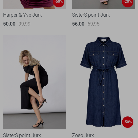
-50%
-20%
Harper & Yve Jurk
SisterS point Jurk
50,00
99,99
56,00
69,95
-50%
SisterS point Jurk
Zoso Jurk