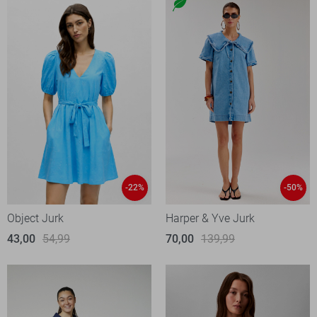
-22%
-50%
Object Jurk
Harper & Yve Jurk
43,00
54,99
70,00
139,99