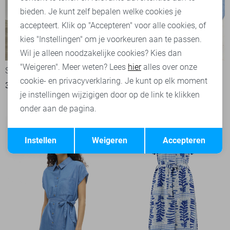
bieden. Je kunt zelf bepalen welke cookies je
accepteert. Klik op "Accepteren" voor alle cookies, of
kies "Instellingen" om je voorkeuren aan te passen.
-50%
-20%
Wil je alleen noodzakelijke cookies? Kies dan
"Weigeren". Meer weten? Lees
hier
alles over onze
SisterS point Jurk
LolaLiza Jurk
cookie- en privacyverklaring. Je kunt op elk moment
35,00
69,95
1
je instellingen wijzigigen door op de link te klikken
40,00
49,99
onder aan de pagina.
Opslaan
Terug
Instellen
Weigeren
Accepteren