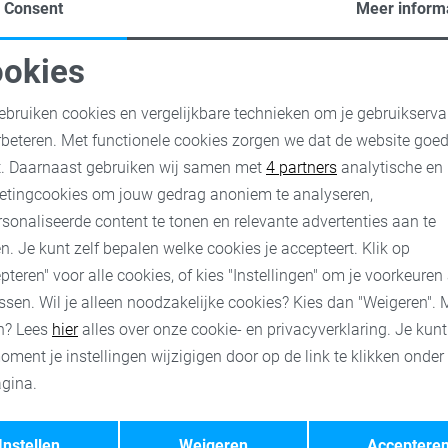
Consent
Meer inform
en opnemen. Hierdoor weet jij zeker dat Sans dé plek voor jou is
an Only? Of gaat jouw voorkeur toch uit naar de items van Vero 
okies
 nog dé perfecte, gele broek zien te vinden. Onze handige filterop
oodzakelijke cookies
Personalisatie cookies
ebruiken cookies en vergelijkbare technieken om je gebruikserva
rbeteren. Met functionele cookies zorgen we dat de website goe
n jouw winkeltas en neem een kijkje bij onze andere artikelen. W
nalytische cookies
Marketing cookies
t. Daarnaast gebruiken wij samen met
4 partners
analytische en
 kiezen uit betalen via iDeal, PayPal of creditcard. Ook heb je bij
aat aangegeven bij het product. Het kan natuurlijk voorkomen dat
etingcookies om jouw gedrag anoniem te analyseren,
helpen we je graag verder. Zo weet jij zeker dat je de juiste aa
sonaliseerde content te tonen en relevante advertenties aan te
n. Je kunt zelf bepalen welke cookies je accepteert. Klik op
pteren" voor alle cookies, of kies "Instellingen" om je voorkeuren
ssen. Wil je alleen noodzakelijke cookies? Kies dan "Weigeren". 
n? Lees
hier
alles over onze cookie- en privacyverklaring. Je kun
roeken
Jacqueline de Yong korte broeken
Noisy may broeken
oment je instellingen wijzigigen door op de link te klikken onder
gina.
Opslaan
Terug
Instellen
Weigeren
Acceptere