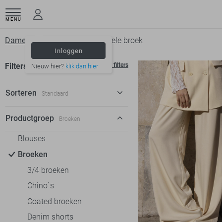
MENU
Dameskleding
Broeken
Gele broek
Inloggen
Filters
Wis filters
Nieuw hier?
klik dan hier
Sorteren
Standaard
Standaard
Productgroep
Broeken
€ laag-hoog
Blouses
€ hoog-laag
Broeken
3/4 broeken
Chino`s
Coated broeken
Denim shorts