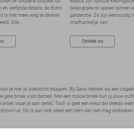
jurken en broderie blouses tot
Basics zijn tijdloze kledingstu
 en verfijnde details: de Boho
belangrijke rol spelen binnen e
 is niet meer weg te denken
garderobe. Ze zijn eenvoudig 
eeld. Ook...
onafhankelijk van...
nu
Ontdek nu
 kan je hier je zoektocht stoppen. Bij Sans hebben wij een uit
e gele broek voor dames. Met een mooie broek kun jij jouw outfi
e broek waar je aan denkt. Toch is geel een kleur die steeds weer
d stijlvol uit. Dit is dan ook zeker een item dat niet mag ontbreke
rken, ieder merk heeft zijn eigen stijl. Het is dan ook niet gek da