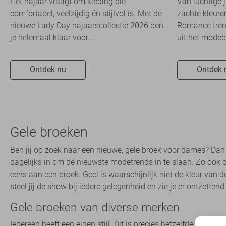
Het najaar vraagt om kleding die
Van luchtige 
travelkwaliteit
comfortabel, veelzijdig én stijlvol is. Met de
zachte kleuren
nieuwe Lady Day najaarscollectie 2026 ben
Romance trend
je helemaal klaar voor...
uit het modeb
Ontdek nu
Ontdek 
Gele broeken
Ben jij op zoek naar een nieuwe, gele broek voor dames? Dan
dagelijks in om de nieuwste modetrends in te slaan. Zo ook d
eens aan een broek. Geel is waarschijnlijk niet de kleur van d
steel jij de show bij iedere gelegenheid en zie je er ontzetten
Gele broeken van diverse merken
Iedereen heeft een eigen stijl. Dit is precies hetzelfde bij me