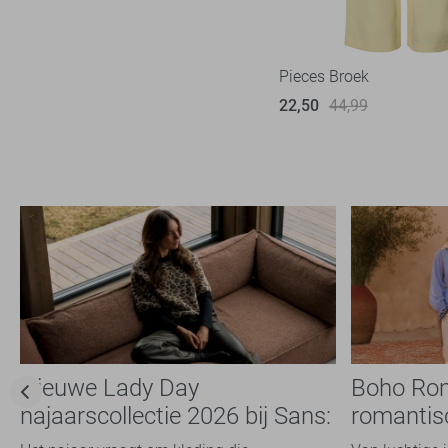
Vesten
Blazers
Pieces Broek
Jassen
22,50
44,99
Ondergoed
Loungewear
Accessoires
Schoenen
Sportkleding
Overige
Nieuwe Lady Day
Boho Ro
najaarscollectie 2026 bij Sans:
romantis
stijl en comfort in
dit seizoe