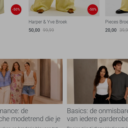
-50%
-50%
Harper & Yve Broek
Pieces Bro
50,00
99,99
20,00
39,
mance: de
Basics: de onmisbar
che modetrend die je
van iedere garderob
n overal ziet