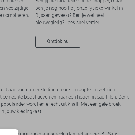
kken die een
Ben jij die fanatieke online-shopper, maar
en veelzijdige
ben je nog nooit bij onze fysieke winkel in
te combineren,
Rijssen geweest? Ben je wel heel
nieuwsgierig? Lees snel verder...
Ontdek nu
gebreid aanbod dameskleding en ons inkoopteam zet zich
t een echte boost geven en naar een hoger niveau tillen. Denk
 populairder wordt en er echt uit knalt. Met een gele broek
n in jouw kledingkast.
t het ene merk jou meer aanspreekt dan het andere. Bij Sans