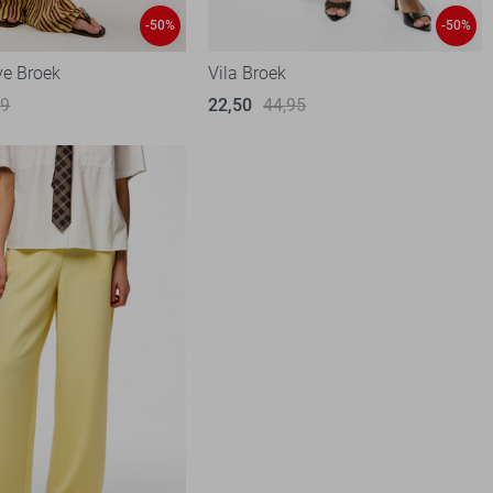
-50%
-50%
ve Broek
Vila Broek
99
22,50
44,95