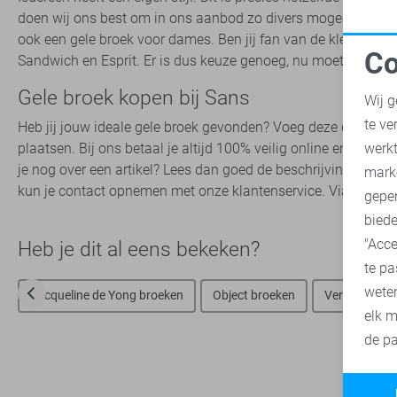
doen wij ons best om in ons aanbod zo divers mogelijke stijl
ook een gele broek voor dames. Ben jij fan van de kleding v
Co
Sandwich en Esprit. Er is dus keuze genoeg, nu moet jij alleen
N
Gele broek kopen bij Sans
Wij g
te ve
Heb jij jouw ideale gele broek gevonden? Voeg deze dan toe aa
A
werk
plaatsen. Bij ons betaal je altijd 100% veilig online en kun je
je nog over een artikel? Lees dan goed de beschrijving die st
mark
kun je contact opnemen met onze klantenservice. Via deze weg 
geper
biede
"Acce
Heb je dit al eens bekeken?
te pa
wete
Jacqueline de Yong broeken
Object broeken
Vero Moda b
elk m
de pa