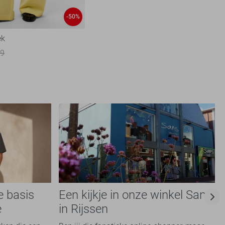
-50%
ek
99
e basis
Een kijkje in onze winkel Sans
e
in Rijssen