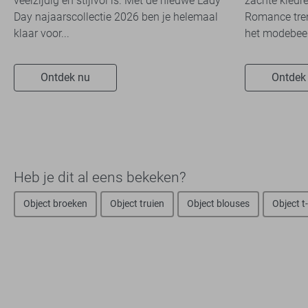
veelzijdig én stijlvol is. Met de nieuwe Lady
zachte kleure
Day najaarscollectie 2026 ben je helemaal
Romance tren
klaar voor...
het modebeel
Ontdek nu
Ontdek
Heb je dit al eens bekeken?
Object broeken
Object truien
Object blouses
Object t