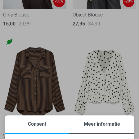
-50%
-20%
Only Blouse
Object Blouse
15,00
29,99
27,95
34,99
-20%
-50%
Consent
Meer informatie
Vero Moda Blouse
Vero Moda Blouse