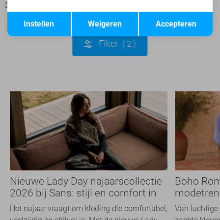
35,00
69,95
Opslaan
Terug
Instellen
Weigeren
Accepteren
Filter
2
Nieuwe Lady Day najaarscollectie
Boho Rom
2026 bij Sans: stijl en comfort in
modetrend
travelkwaliteit
overal zie
Het najaar vraagt om kleding die comfortabel,
Van luchtige 