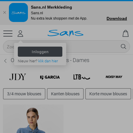
Sans.nl Merkkleding
Sans.nl
Download
Nu extra leuk shoppen met de App.
Inloggen
Object Oversized blouses - Dames
Nieuw hier?
klik dan hier
3/4 mouw blouses
Kanten blouses
Korte mouw blouses