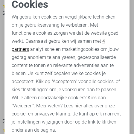
Cookies
17,50
34,99
1
Noodzakelijke cookies
23,95
29,99
Wij gebruiken cookies en vergelijkbare technieken
om je gebruikservaring te verbeteren. Met
Personalisatie cookies
functionele cookies zorgen we dat de website goed
werkt. Daarnaast gebruiken wij samen met
4
Analytische cookies
partners
analytische en marketingcookies om jouw
Marketing cookies
gedrag anoniem te analyseren, gepersonaliseerde
content te tonen en relevante advertenties aan te
bieden. Je kunt zelf bepalen welke cookies je
accepteert. Klik op "Accepteren" voor alle cookies, of
kies "Instellingen" om je voorkeuren aan te passen.
Wil je alleen noodzakelijke cookies? Kies dan
"Weigeren". Meer weten? Lees
hier
alles over onze
-50%
cookie- en privacyverklaring. Je kunt op elk moment
Zoso Blouse
je instellingen wijzigigen door op de link te klikken
onder aan de pagina.
1