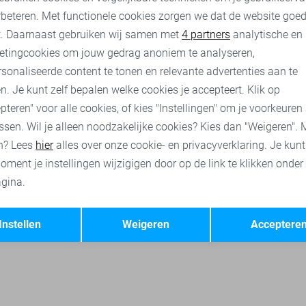
rbeteren. Met functionele cookies zorgen we dat de website goe
nalytische cookies
Marketing cookies
t. Daarnaast gebruiken wij samen met
4 partners
analytische en
etingcookies om jouw gedrag anoniem te analyseren,
jassen
Vanguard jassen
Jack & Jones jassen
PME legend j
sonaliseerde content te tonen en relevante advertenties aan te
n. Je kunt zelf bepalen welke cookies je accepteert. Klik op
pteren" voor alle cookies, of kies "Instellingen" om je voorkeuren
ssen. Wil je alleen noodzakelijke cookies? Kies dan "Weigeren". 
n? Lees
hier
alles over onze cookie- en privacyverklaring. Je kun
oment je instellingen wijzigigen door op de link te klikken onder
gina.
Opslaan
Terug
Instellen
Weigeren
Acceptere