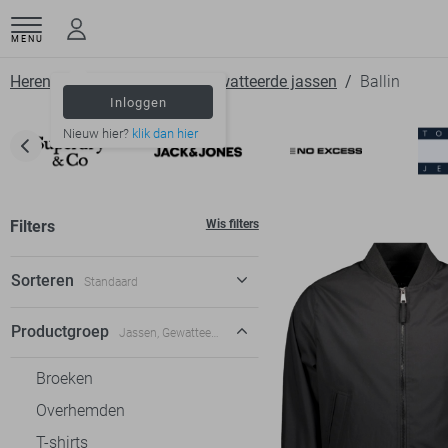
MENU
Herenkleding
Jassen
Gewatteerde jassen
Ballin
Inloggen
Nieuw hier?
klik dan hier
Filters
Wis filters
Sorteren
Standaard
Standaard
Productgroep
Jassen, Gewatteerde jassen
€ laag-hoog
Broeken
€ hoog-laag
Overhemden
T-shirts