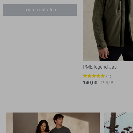
Lerros
3
Toon resultaten
Malelions
1
NO-EXCESS
17
PME legend
60
Pure Path
1
State of Art
11
Superdry
5
PME legend Jas
Tommy Jeans
7
3
Vanguard
140,00
199,99
18