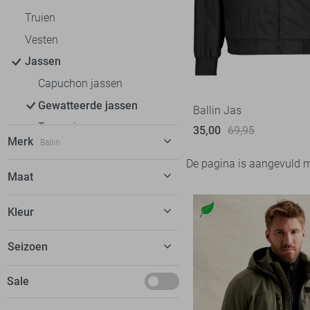
Truien
Vesten
Jassen
Capuchon jassen
Gewatteerde jassen
Ballin Jas
Tussenjassen
35,00
69,95
Merk
Ballin
Winterjassen
De pagina is aangevuld 
Antony Morato
3
Maat
Ballin
4
M
Kleur
Calvin Klein
3
L
Cars
13
Grijs
Seizoen
XL
Cast Iron
12
Groen
XXL
Basics
Sale
Gabbiano
2
Zwart
XXXL
Maart
Jack & Jones
18