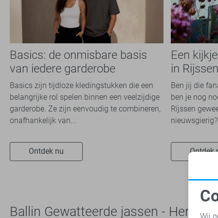
Basics: de onmisbare basis
Een kijkj
van iedere garderobe
in Rijsse
Basics zijn tijdloze kledingstukken die een
Ben jij die fa
belangrijke rol spelen binnen een veelzijdige
ben je nog noo
garderobe. Ze zijn eenvoudig te combineren,
Rijssen gewee
onafhankelijk van...
nieuwsgierig? 
Ontdek nu
Ontdek 
Co
N
Ballin Gewatteerde jassen - Heren
Wij g