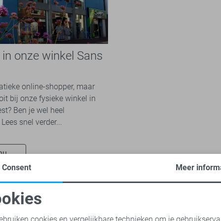
e in onze winkel Sans
n
natieke online-shopper, maar
it bij onze fysieke winkel in
st? Ben je wel heel
Lees snel verder...
nu
Consent
Meer inform
okies
oodzakelijke cookies
Personalisatie cookies
ebruiken cookies en vergelijkbare technieken om je gebruikserva