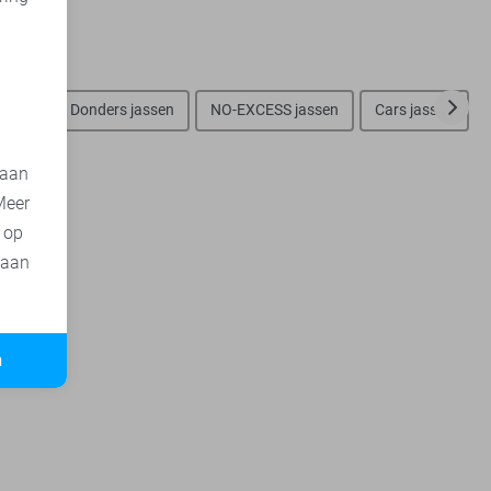
d
assen
Donders jassen
NO-EXCESS jassen
Cars jassen
 aan
Meer
t op
 aan
n