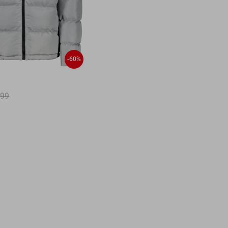
-60%
,99