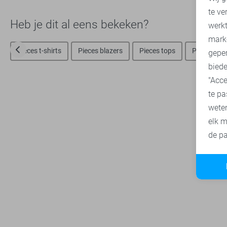
te ve
A
Heb je dit al eens bekeken?
werk
mark
Pieces t-shirts
Pieces blazers
Pieces tops
Pieces trui
geper
biede
"Acce
te pa
wete
elk m
de pa