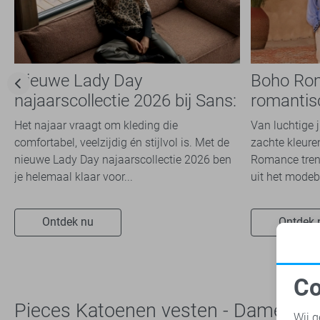
Nieuwe Lady Day
Boho Ro
najaarscollectie 2026 bij Sans:
romantis
stijl en comfort in
dit seizoe
Het najaar vraagt om kleding die
Van luchtige 
travelkwaliteit
comfortabel, veelzijdig én stijlvol is. Met de
zachte kleuren
nieuwe Lady Day najaarscollectie 2026 ben
Romance trend
je helemaal klaar voor...
uit het modeb
Ontdek nu
Ontdek 
Co
N
Pieces Katoenen vesten - Dames
Wij g