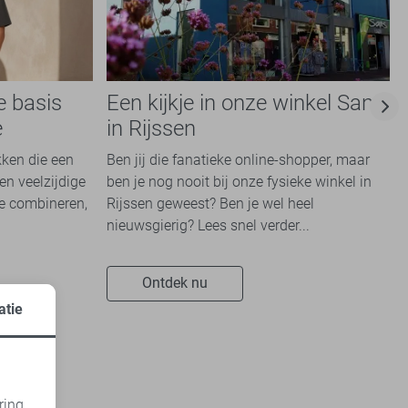
e basis
Een kijkje in onze winkel Sans
e
in Rijssen
kken die een
Ben jij die fanatieke online-shopper, maar
en veelzijdige
ben je nog nooit bij onze fysieke winkel in
te combineren,
Rijssen geweest? Ben je wel heel
nieuwsgierig? Lees snel verder...
Ontdek nu
atie
ring