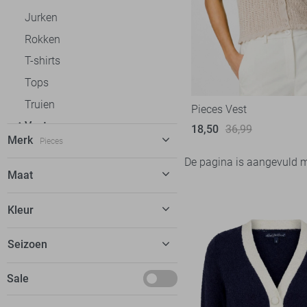
Jurken
Rokken
T-shirts
Tops
Truien
Pieces Vest
Vesten
18,50
36,99
Merk
Pieces
Gilets
De pagina is aangevuld 
Katoenen vesten
Calvin Klein
2
Maat
Wollen vesten
Freequent
12
XS
Kleur
Gebreide vesten
Geisha
17
S
Blazers
Jacqueline de Yong
50
Beige
Seizoen
L
Jassen
LolaLiza
11
Mei
Ondergoed
Sale
NED
3
Loungewear
Noisy may
2