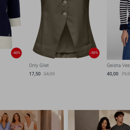
-40%
-50%
Only Gilet
Geisha Ves
17,50
34,99
40,00
79,