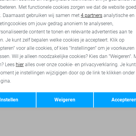
rbeteren. Met functionele cookies zorgen we dat de website goe
nalytische cookies
Marketing cookies
t. Daarnaast gebruiken wij samen met
4 partners
analytische en
etingcookies om jouw gedrag anoniem te analyseren,
en
Pieces ondergoed
Pieces broeken
Pieces accessoires
sonaliseerde content te tonen en relevante advertenties aan te
n. Je kunt zelf bepalen welke cookies je accepteert. Klik op
pteren" voor alle cookies, of kies "Instellingen" om je voorkeuren
ssen. Wil je alleen noodzakelijke cookies? Kies dan "Weigeren". 
n? Lees
hier
alles over onze cookie- en privacyverklaring. Je kun
oment je instellingen wijzigigen door op de link te klikken onder
gina.
Opslaan
Terug
Instellen
Weigeren
Acceptere