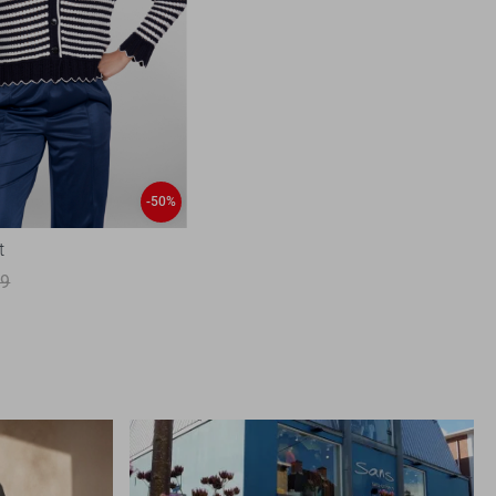
-50%
t
99