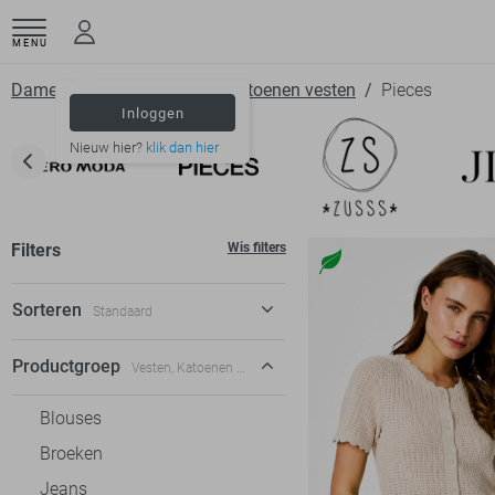
MENU
Dameskleding
Vesten
Katoenen vesten
Pieces
Inloggen
Nieuw hier?
klik dan hier
Filters
Wis filters
Sorteren
Standaard
Standaard
Productgroep
Vesten, Katoenen vesten
€ laag-hoog
Blouses
€ hoog-laag
Broeken
Jeans