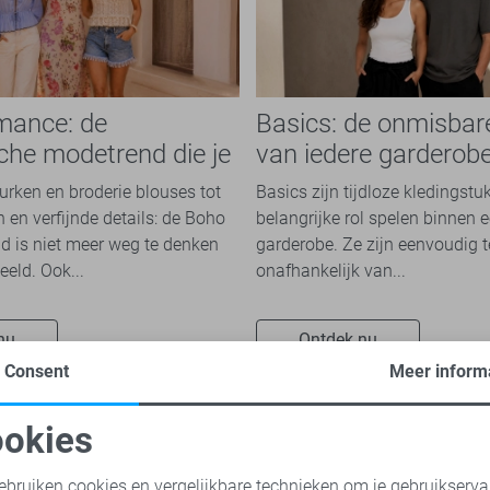
mance: de
Basics: de onmisbar
che modetrend die je
van iedere garderob
n overal ziet
jurken en broderie blouses tot
Basics zijn tijdloze kledingstu
 en verfijnde details: de Boho
belangrijke rol spelen binnen e
 is niet meer weg te denken
garderobe. Ze zijn eenvoudig 
eeld. Ook...
onafhankelijk van...
nu
Ontdek nu
Consent
Meer inform
okies
oodzakelijke cookies
Personalisatie cookies
ebruiken cookies en vergelijkbare technieken om je gebruikserva