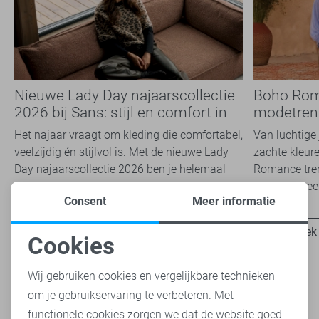
Nieuwe Lady Day najaarscollectie
Boho Rom
2026 bij Sans: stijl en comfort in
modetrend
travelkwaliteit
overal zie
Het najaar vraagt om kleding die comfortabel,
Van luchtige 
veelzijdig én stijlvol is. Met de nieuwe Lady
zachte kleure
Day najaarscollectie 2026 ben je helemaal
Romance tren
klaar voor...
het modebeel
Consent
Meer informatie
Ontdek nu
Ontdek
Cookies
Noodzakelijke cookies
Wij gebruiken cookies en vergelijkbare technieken
om je gebruikservaring te verbeteren. Met
Personalisatie cookies
functionele cookies zorgen we dat de website goed