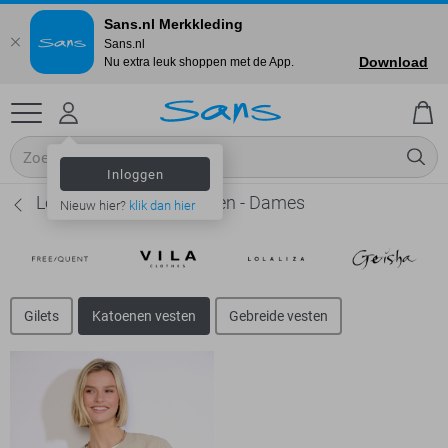
Sans.nl Merkkleding
Sans.nl
Download
Nu extra leuk shoppen met de App.
Inloggen
LolaLiza Katoenen vesten - Dames
Nieuw hier?
klik dan hier
Gilets
Katoenen vesten
Gebreide vesten