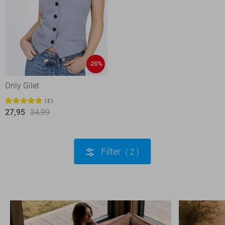
-20%
Only Gilet
2
27,95
34,99
Filter
2