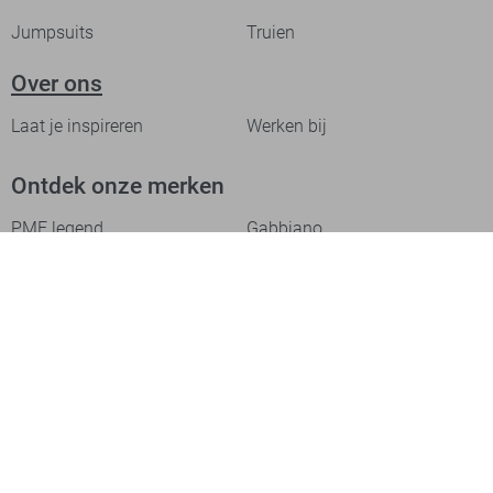
Jumpsuits
Truien
Over ons
Laat je inspireren
Werken bij
Ontdek onze merken
PME legend
Gabbiano
Cast Iron
NZA
Petrol Industries
Jack & Jones
Cars
Vanguard
Tommy Jeans
Ballin
Campbell
Only & Sons
Geisha
ONLY