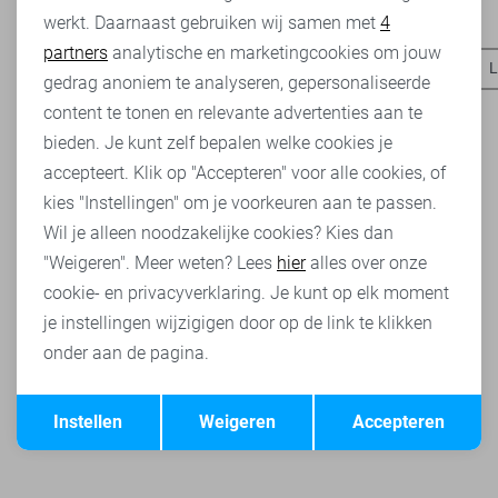
Heb je dit al eens bekeken?
werkt. Daarnaast gebruiken wij samen met
4
Analytische cookies
partners
analytische en marketingcookies om jouw
LolaLiza blouses
LolaLiza vesten
LolaLiza broeken
L
Marketing cookies
gedrag anoniem te analyseren, gepersonaliseerde
content te tonen en relevante advertenties aan te
bieden. Je kunt zelf bepalen welke cookies je
accepteert. Klik op "Accepteren" voor alle cookies, of
kies "Instellingen" om je voorkeuren aan te passen.
Wil je alleen noodzakelijke cookies? Kies dan
"Weigeren". Meer weten? Lees
hier
alles over onze
cookie- en privacyverklaring. Je kunt op elk moment
je instellingen wijzigigen door op de link te klikken
onder aan de pagina.
Opslaan
Terug
Instellen
Weigeren
Accepteren