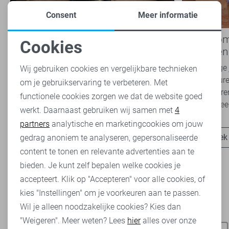
Consent
Meer informatie
Nieuwe Lady Day najaarscollectie
Boho Rom
Cookies
2026 bij Sans: stijl en comfort in
modetrend
Noodzakelijke cookies
travelkwaliteit
overal zie
Het najaar vraagt om kleding die comfortabel,
Van luchtige 
Wij gebruiken cookies en vergelijkbare technieken
veelzijdig én stijlvol is. Met de nieuwe Lady
zachte kleure
om je gebruikservaring te verbeteren. Met
Personalisatie cookies
Day najaarscollectie 2026 ben je helemaal
Romance tren
functionele cookies zorgen we dat de website goed
klaar voor...
het modebeel
werkt. Daarnaast gebruiken wij samen met
4
Analytische cookies
partners
analytische en marketingcookies om jouw
Ontdek nu
Ontdek
Marketing cookies
gedrag anoniem te analyseren, gepersonaliseerde
content te tonen en relevante advertenties aan te
bieden. Je kunt zelf bepalen welke cookies je
accepteert. Klik op "Accepteren" voor alle cookies, of
kies "Instellingen" om je voorkeuren aan te passen.
Wil je alleen noodzakelijke cookies? Kies dan
Heb je dit al eens bekeken?
"Weigeren". Meer weten? Lees
hier
alles over onze