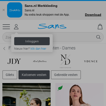
Sans.nl Merkkleding
Sans.nl
Download
Nu extra leuk shoppen met de App.
Inloggen
Freequent Katoenen vesten - Dames
Nieuw hier?
klik dan hier
Gilets
Katoenen vesten
Gebreide vesten