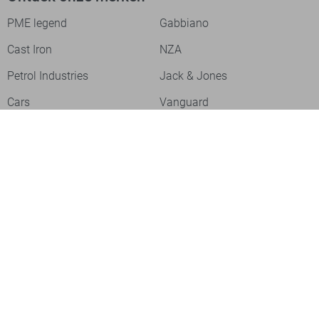
PME legend
Gabbiano
Cast Iron
NZA
Petrol Industries
Jack & Jones
Cars
Vanguard
Tommy Jeans
Ballin
Campbell
Only & Sons
Geisha
ONLY
Lofty Manner
Zoso
Ydence
Vero Moda
Refined Department
Garcia
Sisters Point
Red Button
JDY
Fluresk