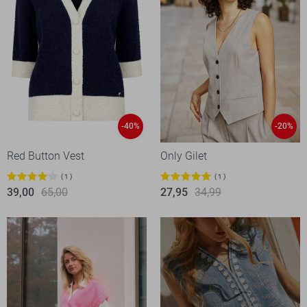
-40%
-20%
Red Button Vest
Only Gilet
1
1
39,00
65,00
27,95
34,99