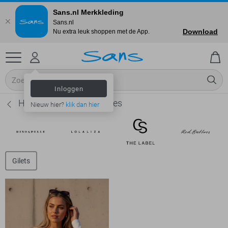
Sans.nl Merkkleding
Sans.nl
Download
Nu extra leuk shoppen met de App.
Inloggen
Hypedrop Vesten - Dames
Nieuw hier?
klik dan hier
Gilets