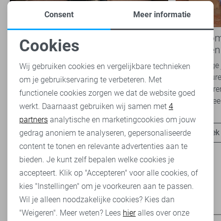
Consent
Meer informatie
Nieuwe Lady Day najaarscollectie
Boho Rom
Cookies
2026 bij Sans: stijl en comfort in
modetrend
Noodzakelijke cookies
travelkwaliteit
overal zie
Het najaar vraagt om kleding die comfortabel,
Van luchtige 
Wij gebruiken cookies en vergelijkbare technieken
veelzijdig én stijlvol is. Met de nieuwe Lady
zachte kleure
om je gebruikservaring te verbeteren. Met
Personalisatie cookies
Day najaarscollectie 2026 ben je helemaal
Romance tren
functionele cookies zorgen we dat de website goed
klaar voor...
het modebeel
werkt. Daarnaast gebruiken wij samen met
4
Analytische cookies
partners
analytische en marketingcookies om jouw
Ontdek nu
Ontdek
Marketing cookies
gedrag anoniem te analyseren, gepersonaliseerde
content te tonen en relevante advertenties aan te
bieden. Je kunt zelf bepalen welke cookies je
accepteert. Klik op "Accepteren" voor alle cookies, of
kies "Instellingen" om je voorkeuren aan te passen.
Wil je alleen noodzakelijke cookies? Kies dan
Heb je dit al eens bekeken?
"Weigeren". Meer weten? Lees
hier
alles over onze