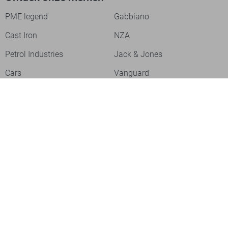
PME legend
Gabbiano
Cast Iron
NZA
Petrol Industries
Jack & Jones
Cars
Vanguard
Tommy Jeans
Ballin
Campbell
Only & Sons
Geisha
ONLY
Lofty Manner
Zoso
Ydence
Vero Moda
Refined Department
Garcia
Sisters Point
Red Button
JDY
Fluresk