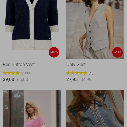
-40%
-20%
Red Button Vest
Only Gilet
1
1
39,00
65,00
27,95
34,99