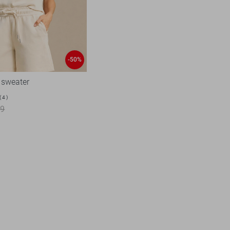
-50%
 sweater
4
99