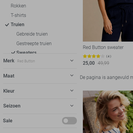
Rokken
T-shirts
Truien
Gebreide truien
Gestreepte truien
Red Button sweater
Sweaters
4
Merk
Red Button
Vesten
25,00
49,99
Blazers
Calvin Klein
9
Maat
De pagina is aangevuld 
Jassen
EsQualo
2
XS
Kleur
Fluresk
2
S
FOS Amsterdam
2
Beige
Seizoen
XL
Freequent
20
Blauw
XXL
Deals
Sale
Garcia
16
Rood
Geisha
14