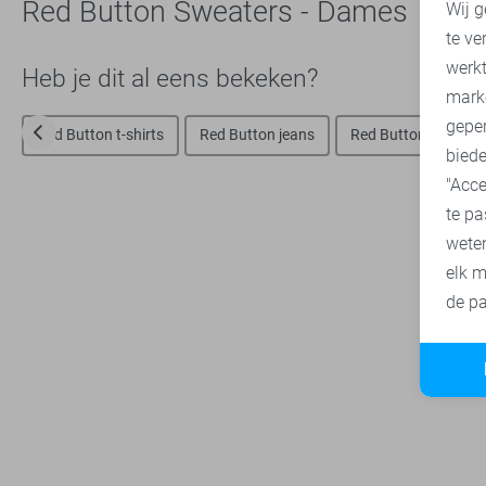
Red Button Sweaters - Dames
Wij g
te ve
A
werk
Heb je dit al eens bekeken?
mark
geper
Red Button t-shirts
Red Button jeans
Red Button broeken
biede
"Acce
te pa
wete
elk m
de pa