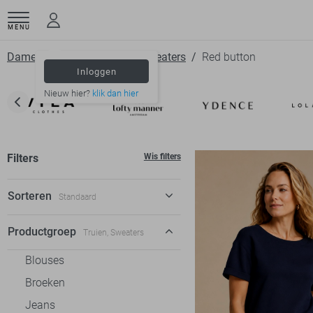
MENU
Dameskleding
Truien
Sweaters
Red button
Inloggen
Nieuw hier?
klik dan hier
Filters
Wis filters
Sorteren
Standaard
Standaard
Productgroep
Truien, Sweaters
€ laag-hoog
Blouses
€ hoog-laag
Broeken
Jeans