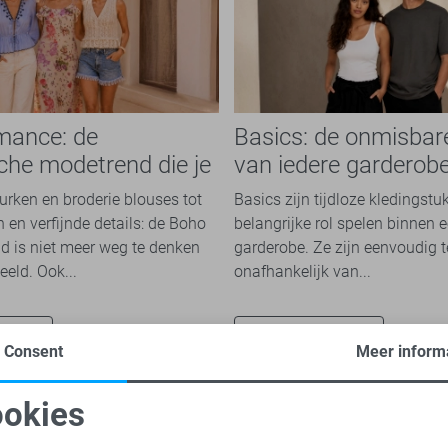
mance: de
Basics: de onmisbar
che modetrend die je
van iedere garderob
n overal ziet
jurken en broderie blouses tot
Basics zijn tijdloze kledingstu
 en verfijnde details: de Boho
belangrijke rol spelen binnen e
 is niet meer weg te denken
garderobe. Ze zijn eenvoudig 
eeld. Ook...
onafhankelijk van...
nu
Ontdek nu
Consent
Meer inform
okies
oodzakelijke cookies
Personalisatie cookies