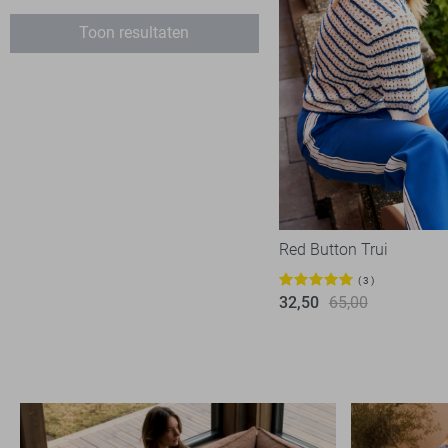
Harper & Yve
1
Toon resultaten
Jacqueline de Yong
86
Kaffe
9
Lady Day
6
Lofty Manner
2
LolaLiza
9
Noisy may
5
Nukus
1
Red Button Trui
Object
28
3
32,50
65,00
Only
137
Pieces
25
Red Button
14
Refined Department
2
SisterS point
12