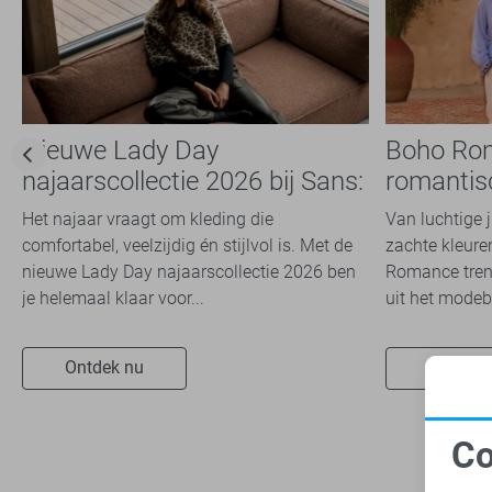
Tommy Jeans
12
Vero Moda
55
Vila
76
Ydence
2
Nieuwe Lady Day
Boho Ro
najaarscollectie 2026 bij Sans:
romantis
stijl en comfort in
dit seizoe
Het najaar vraagt om kleding die
Van luchtige 
travelkwaliteit
comfortabel, veelzijdig én stijlvol is. Met de
zachte kleuren
nieuwe Lady Day najaarscollectie 2026 ben
Romance trend
je helemaal klaar voor...
uit het modeb
Ontdek nu
Ontdek 
Co
N