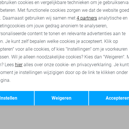
ebruiken cookies en vergelijkbare technieken om je gebruikserva
rbeteren. Met functionele cookies zorgen we dat de website goe
nalytische cookies
Marketing cookies
t. Daarnaast gebruiken wij samen met
4 partners
analytische en
etingcookies om jouw gedrag anoniem te analyseren,
sonaliseerde content te tonen en relevante advertenties aan te
Red Button truien
Red Button vesten
Red Button korte br
n. Je kunt zelf bepalen welke cookies je accepteert. Klik op
pteren" voor alle cookies, of kies "Instellingen" om je voorkeuren
ssen. Wil je alleen noodzakelijke cookies? Kies dan "Weigeren". 
n? Lees
hier
alles over onze cookie- en privacyverklaring. Je kun
oment je instellingen wijzigigen door op de link te klikken onder
gina.
Opslaan
Terug
Instellen
Weigeren
Acceptere