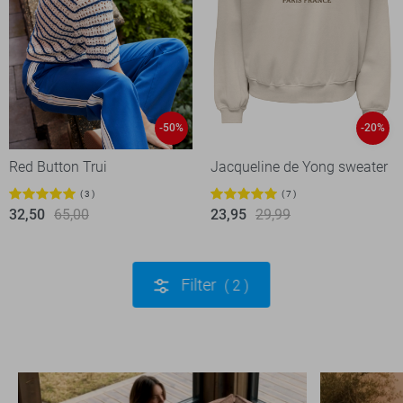
-50%
-20%
Red Button Trui
Jacqueline de Yong sweater
3
7
32,50
65,00
23,95
29,99
Filter
2