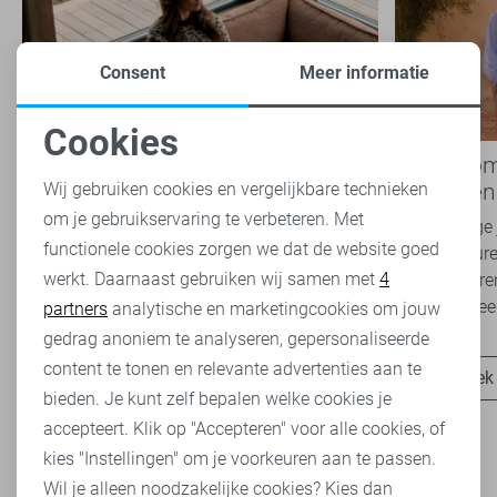
Consent
Meer informatie
Cookies
Noodzakelijke cookies
Nieuwe Lady Day najaarscollectie
Boho Rom
2026 bij Sans: stijl en comfort in
modetrend
Wij gebruiken cookies en vergelijkbare technieken
travelkwaliteit
overal zie
om je gebruikservaring te verbeteren. Met
Personalisatie cookies
Het najaar vraagt om kleding die comfortabel,
Van luchtige 
functionele cookies zorgen we dat de website goed
veelzijdig én stijlvol is. Met de nieuwe Lady
zachte kleure
werkt. Daarnaast gebruiken wij samen met
4
Analytische cookies
Day najaarscollectie 2026 ben je helemaal
Romance tren
klaar voor...
het modebeel
partners
analytische en marketingcookies om jouw
Marketing cookies
gedrag anoniem te analyseren, gepersonaliseerde
content te tonen en relevante advertenties aan te
Ontdek nu
Ontdek
bieden. Je kunt zelf bepalen welke cookies je
accepteert. Klik op "Accepteren" voor alle cookies, of
kies "Instellingen" om je voorkeuren aan te passen.
Wil je alleen noodzakelijke cookies? Kies dan