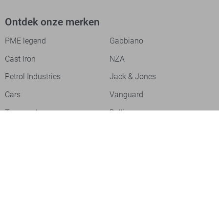
Ontdek onze merken
PME legend
Gabbiano
Cast Iron
NZA
Petrol Industries
Jack & Jones
Cars
Vanguard
Tommy Jeans
Ballin
Campbell
Only & Sons
Geisha
ONLY
Lofty Manner
Zoso
Ydence
Vero Moda
Refined Department
Garcia