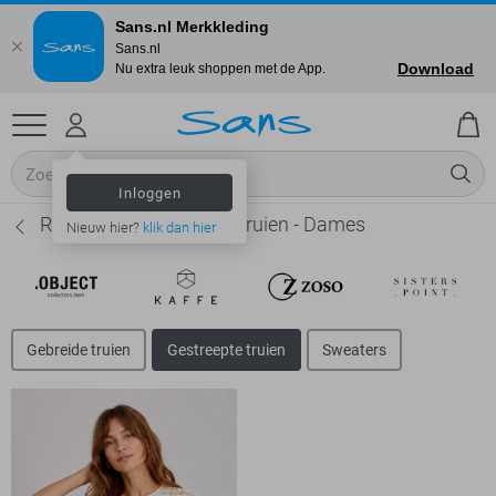
Sans.nl Merkkleding
Sans.nl
Download
Nu extra leuk shoppen met de App.
Inloggen
Red Button Gestreepte truien - Dames
Nieuw hier?
klik dan hier
Gebreide truien
Gestreepte truien
Sweaters